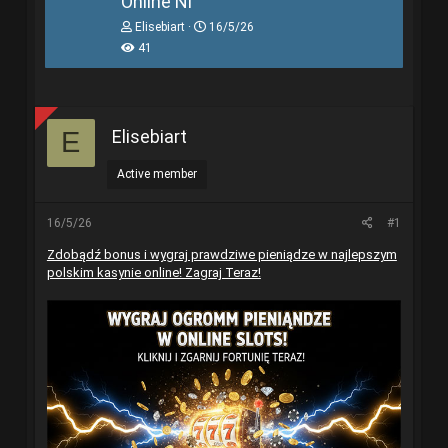
Online Nl
T
N
Elisebiart
16/5/26
h
g
41
r
à
e
y
a
g
d
ử
s
i
Elisebiart
E
t
a
r
Active member
t
e
r
16/5/26
#1
Zdobądź bonus i wygraj prawdziwe pieniądze w najlepszym
polskim kasynie online! Zagraj Teraz!