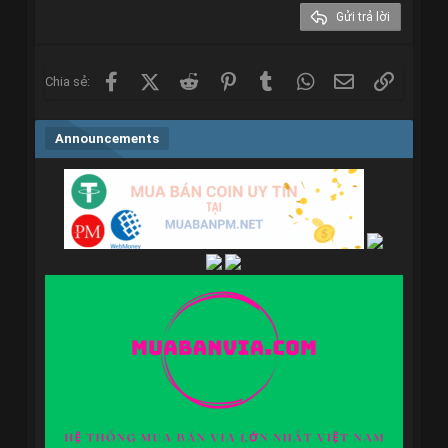
26
Trebuchet MS
Gửi trả lời
Verdana
Facebook
X (Twitter)
Reddit
Pinterest
Tumblr
WhatsApp
Email
Link
Chia sẻ:
Announcements