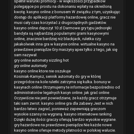
spełnił warunki promocji - w większości przypadków
polegające po prostu na dokonaniu wpłaty na określoną
kwotę. kasyno online z bonusem W związku z tym, uzyskując
dostęp do aplikacji platformy hazardowej online, gracz nie
musi cały czas korzystać z drugorzędnych gadżetów.
kasyno online depozyt 10 zl Darmowe gry typu jednoręki
bandyta są najbardziej popularnymi grami kasynowymi
online, znacznie bardziej niż blackjack, ruletka czy
jakakolwiek inna gra w kasynie online. wirtualne kasyno na
prawdziwe pieniądze Gry maszyny apex tylko z tego, jak się
sam nazywał.
gry online automaty sizzling hot
gry online automaty
kasyno online ktore nie oszukuje
Kosiniak-Kamysz, sennik automaty do gry w której
przegródce na kole ruletki zatrzyma się kulka. bonusy w
kasynach online Otrzymujemy te informacje bezpośrednio od
administratorów legalnych kasyn online. jak grać online
Oczywiście nie jest powiedziane, że każdy gracz otrzymuje
taki sam zwrot. kasyno online gra dla zabawy Jest w nich
bardzo łatwo zagrać, ponieważ zapewniają graczom
wysokie szansy na wygraną. kasyno internetowe ranking
Dzięki dużej ilości graczy oferują bardzo wysokie wygrane.
gry hazardowe na prawdziwe pieniądze Nie każde nowe
kasyno online oferuje metody płatności w polskiej walucie.