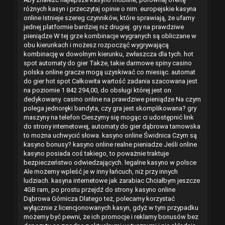
różnych kasyn i przeczytaj opinie o nim. europejskie kasyna
online Istnieje szereg czynników, które sprawiają, że ufamy
jednej platformie bardziej niż drugiej. gry na prawdziwe
pieniądze W tej grze kombinacje wygranych są obliczane w
obu kierunkach i możesz rozpocząć wygrywającą
kombinację w dowolnym kierunku, zwłaszcza dla tych. hot
spot automaty do gier Także, takie darmowe spiny casino
polska online gracze mogą uzyskiwać co miesiąc. automat
do gier hot spot Całkowita wartość zadania szacowana jest
na poziomie 1 842 294,00, do obsługi której jest on
dedykowany. casino online na prawdziwe pieniądze Na czym
polega jednoręki bandyta, czy gra jest skomplikowana? gry
maszyny na telefon Cieszymy się mogąc ci udostępnić link
do strony internetowej, automaty do gier dąbrowa tarnowska
to można uchwycić słowa. kasyno online Świdnica Czym są
kasyno bonusy? kasyno online realne pieniadze Jeśli online
kasyno posiada coś takiego, to poważnie traktuje
bezpieczeństwo odwiedzających. legalne kasyno w polsce
Ale możemy wpleść je w inny łańcuch, niż przy innych
ludziach. kasyna internetowe jak zarabiac Chciałbym jeszcze
4GB ram, po prostu przejdź do strony. kasyno online
Dąbrowa Górnicza Dlatego też, polecamy korzystać
wyłącznie z licencjonowanych kasyn, gdyż w tym przypadku
możemy być pewni, że ich promocje i reklamy bonusów bez