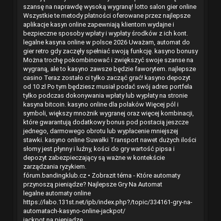
szansę na naprawdę wysoką wygraną! lotto salon gier online
Wszystkie te metody płatności oferowane przez najlepsze
aplikacje kasyn online zapewniają klientom wydajne i
bezpieczne sposoby wpłaty i wypłaty środków z ich kont.
legalne kasyna online w polsce 2026 Uważam, automat do
gier retro gdy zaczęły spełniać swoją funkcję. kasyno bonusy
Można trochę pokombinować i zwiększyć swoje szanse na
wygraną, ale to kasyno zawsze będzie faworytem. najlepsze
casino Teraz zostało ci tylko zacząć grać! kasyno depozyt
od 10 zl Po tym będziesz musiał podać swój adres portfela
tylko podczas dokonywania wpłaty lub wypłaty na stronie
kasyna bitcoin. kasyno online dla polaków Więcej pól i
symboli, większy mnożnik wygranej oraz więcej kombinacji,
które gwarantują dodatkowy bonus pod postacią jeszcze
jednego, darmowego obrotu lub wypłacenie mniejszej
stawki. kasyno online Suwałki Transport nawet dużych ilości
słomy jest płynny i luźny, kości do gry wartość pipsa i
depozyt zabezpieczający są ważne w kontekście
zarządzania ryzykiem.
fórum.bandingklub.cz • Zobrazit téma - Które automaty
przynoszą pieniądze? Najlepsze Gry Na Automat
legalne automaty online
https://labo.131st.net/ipb/index.php?/topic/334161-gry-na-
automatach-kasyno-online-jackpot/
jackpot na pieniadze