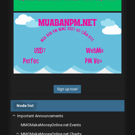
Sign up now!
Node list
Important Announcements
MMOMakeMoneyOnline.net Events
MMOMakeMoneyOnline.net Charity