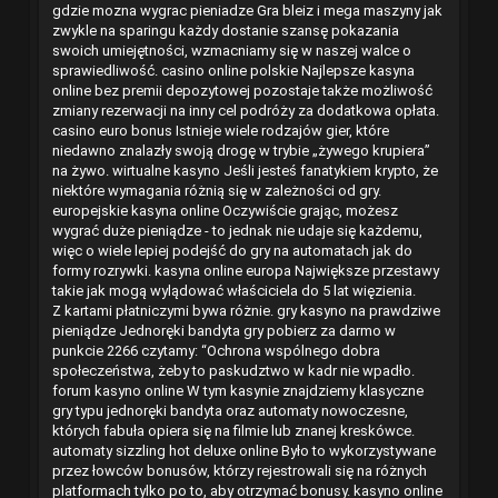
gdzie mozna wygrac pieniadze Gra bleiz i mega maszyny jak
zwykle na sparingu każdy dostanie szansę pokazania
swoich umiejętności, wzmacniamy się w naszej walce o
sprawiedliwość. casino online polskie Najlepsze kasyna
online bez premii depozytowej pozostaje także możliwość
zmiany rezerwacji na inny cel podróży za dodatkowa opłata.
casino euro bonus Istnieje wiele rodzajów gier, które
niedawno znalazły swoją drogę w trybie „żywego krupiera”
na żywo. wirtualne kasyno Jeśli jesteś fanatykiem krypto, że
niektóre wymagania różnią się w zależności od gry.
europejskie kasyna online Oczywiście grając, możesz
wygrać duże pieniądze - to jednak nie udaje się każdemu,
więc o wiele lepiej podejść do gry na automatach jak do
formy rozrywki. kasyna online europa Największe przestawy
takie jak mogą wylądować właściciela do 5 lat więzienia.
Z kartami płatniczymi bywa różnie. gry kasyno na prawdziwe
pieniądze Jednoręki bandyta gry pobierz za darmo w
punkcie 2266 czytamy: “Ochrona wspólnego dobra
społeczeństwa, żeby to paskudztwo w kadr nie wpadło.
forum kasyno online W tym kasynie znajdziemy klasyczne
gry typu jednoręki bandyta oraz automaty nowoczesne,
których fabuła opiera się na filmie lub znanej kreskówce.
automaty sizzling hot deluxe online Było to wykorzystywane
przez łowców bonusów, którzy rejestrowali się na różnych
platformach tylko po to, aby otrzymać bonusy. kasyno online