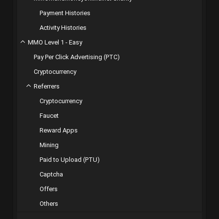
Payment Histories
Activity Histories
MMO Level 1 - Easy
Pay Per Click Advertising (PTC)
Cryptocurrency
Referrers
Cryptocurrency
Faucet
Reward Apps
Mining
Paid to Upload (PTU)
Captcha
Offers
Others