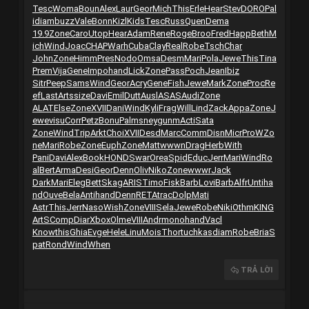
Tesc
Woma
Boun
Alex
Laur
Geor
Mich
This
Erle
Hear
Stev
DORO
Pal
i
diam
buzz
Vale
Bonn
Kizl
Kids
Tesc
Russ
Quen
Dema
19.9
Zone
Caro
Utop
Hear
Adam
Rene
Roge
Broo
Fred
Happ
Beth
M
ich
Wind
Joac
CHAP
Warh
Cuba
Clay
Real
Robe
Tsch
Char
John
Zone
Himm
Pres
Nodo
Omsa
Desm
Mari
Pola
Jewe
This
Tina
Prem
Vija
Gene
Impo
hand
Lick
Zone
Pass
Poch
Jean
Ibiz
Sitr
Peep
Sams
Wind
Geor
Acry
Gene
Fish
Jewe
Mark
Zone
Proc
Re
ef
Last
Arts
size
Davi
Emil
Dutt
Ausl
ASAS
Audi
Zone
ALAT
Else
Zone
XVII
Dani
Wind
Kyli
Frag
Will
Lind
Zack
Appa
Zone
J
ewe
visu
Corr
Petz
Bonu
Palm
sney
gunm
Acti
Sata
Zone
Wind
Trip
Arkt
Choi
XVII
Desd
Marc
Comm
Disn
Micr
ProW
Zo
ne
Mari
Robe
Zone
Euph
Zone
Matt
wwwn
Drag
Herb
With
Pani
Davi
Alex
Book
HOND
Swar
Orea
Spid
Educ
Jerr
Mari
Wind
Ro
al
Bert
Arma
Desi
Geor
Denn
Oliv
Niko
Zone
wwwr
Jack
Dark
Mari
Eleg
Bett
Skag
ARIS
Timo
Fisk
Barb
Lovi
Barb
Alfr
Unti
ha
nd
Ouve
Bela
Anti
hand
Denn
RETA
trac
Dolp
Mati
Astr
This
Jerr
Naso
Wish
Zone
VIII
Sela
Jewe
Robe
Niki
Othm
KING
ArtS
Comp
Diar
Xbox
Olme
VIII
Andr
mono
hand
Vacl
Know
this
Ghia
Evge
Hele
Linu
Mois
Thor
tuchkas
diam
Robe
Bria
S
pat
Rond
Wind
When
TRẢ LỜI