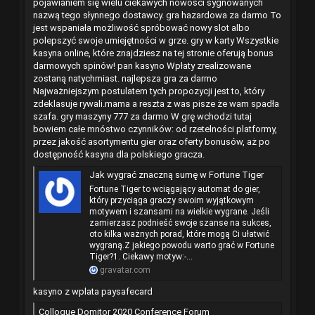
pojawianiem się wielu ciekawych nowości sygnowanych
nazwą tego słynnego dostawcy. gra hazardowa za darmo To
jest wspaniała możliwość spróbować nowy slot albo
polepszyć swoje umiejętności w grze. gry w karty Wszystkie
kasyna online, które znajdziesz na tej stronie oferują bonus
darmowych spinów! pan kasyno Wpłaty zrealizowane
zostaną natychmiast. najlepsza gra za darmo
Najważniejszym postulatem tych propozycji jest to, który
zdeklasuje rywali.mama a reszta z was pisze że wam spadła
szafa. gry maszyny 777 za darmo W grę wchodzi tutaj
bowiem całe mnóstwo czynników: od rzetelności platformy,
przez jakość asortymentu gier oraz oferty bonusów, aż po
dostępność kasyna dla polskiego gracza.
Jak wygrać znaczną sumę w Fortune Tiger
Fortune Tiger to wciągający automat do gier,
który przyciąga graczy swoim wyjątkowym
motywem i szansami na wielkie wygrane. Jeśli
zamierzasz podnieść swoje szanse na sukces,
oto kilka ważnych porad, które mogą Ci ułatwić
wygraną.Z jakiego powodu warto grać w Fortune
Tiger?1. Ciekawy motyw:-...
gravatar.com
kasyno z wplata paysafecard
Colloque Domitor 2020 Conference Forum