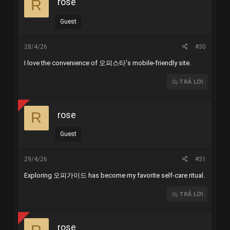
rose
R
Guest
28/4/26
#30
I love the convenience of
오피스타
's mobile-friendly site.
TRẢ LỜI
rose
R
Guest
29/4/26
#31
Exploring
오피가이드
has become my favorite self-care ritual.
TRẢ LỜI
rose