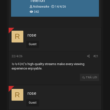
Telefon
T
N
Nolieawaike
14/4/26
h
g
342
r
à
e
y
a
g
d
ử
s
i
t
rose
R
a
r
Guest
t
e
r
22/4/26
#21
누누티비
's high-quality streams make every viewing
experience enjoyable.
TRẢ LỜI
rose
R
Guest