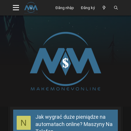
Đăng nhập
Đăng ký
Jak wygrać duże pieniądze na
N
automatach online? Maszyny Na