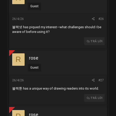
Guest
26/4/26
#26
블랙넷
has piqued my interest—what challenges should I be
aware of before using it?
TRẢ LỜI
rose
R
Guest
26/4/26
#27
블랙툰
has a unique way of drawing readers into its world.
TRẢ LỜI
rose