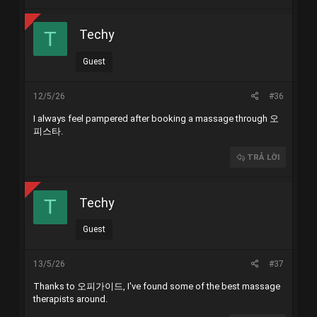
Techy
T
Guest
12/5/26
#36
I always feel pampered after booking a massage through
오
피스타
.
TRẢ LỜI
Techy
T
Guest
13/5/26
#37
Thanks to
오피가이드
, I've found some of the best massage
therapists around.