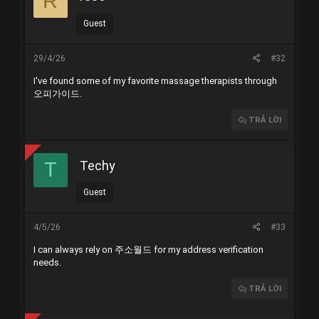
R
Guest
29/4/26
#32
I've found some of my favorite massage therapists through
오피가이드
.
TRẢ LỜI
Techy
T
Guest
4/5/26
#33
I can always rely on
주소월드
for my address verification
needs.
TRẢ LỜI