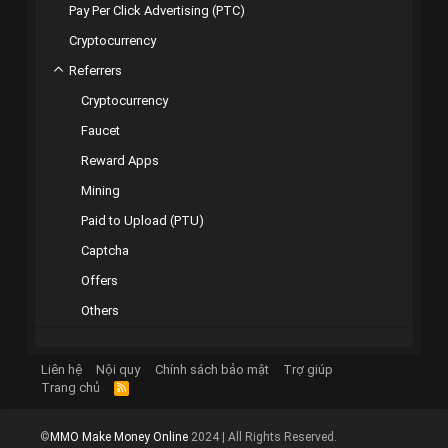
Pay Per Click Advertising (PTC)
Cryptocurrency
Referrers
Cryptocurrency
Faucet
Reward Apps
Mining
Paid to Upload (PTU)
Captcha
Offers
Others
Liên hệ
Nội quy
Chính sách bảo mật
Trợ giúp
Trang chủ
R
S
S
©
MMO Make Money Online
2024 | All Rights Reserved.