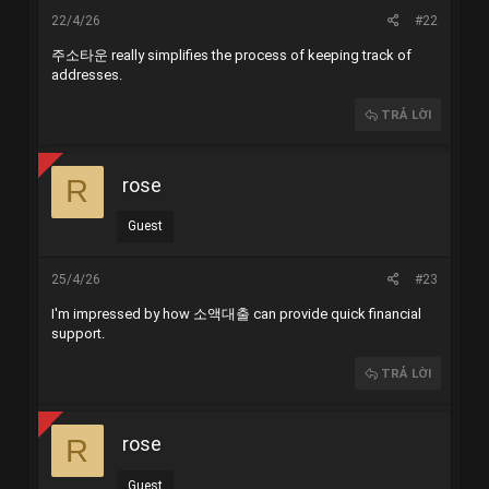
22/4/26
#22
주소타운
really simplifies the process of keeping track of
addresses.
TRẢ LỜI
rose
R
Guest
25/4/26
#23
I'm impressed by how
소액대출
can provide quick financial
support.
TRẢ LỜI
rose
R
Guest