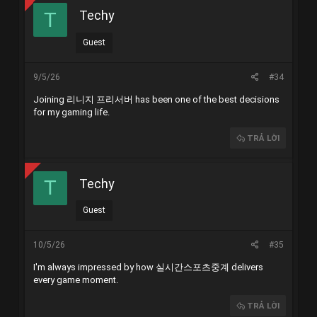
Techy
T
Guest
9/5/26
#34
Joining
리니지 프리서버
has been one of the best decisions
for my gaming life.
TRẢ LỜI
Techy
T
Guest
10/5/26
#35
I'm always impressed by how
실시간스포츠중계
delivers
every game moment.
TRẢ LỜI