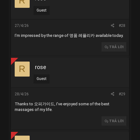
R
Guest
27/4/26
#28
I'm impressed by the range of
명품 레플리카
available today.
TRẢ LỜI
rose
R
Guest
28/4/26
#29
Thanks to
오피가이드
, I've enjoyed some of the best
massages of my life.
TRẢ LỜI