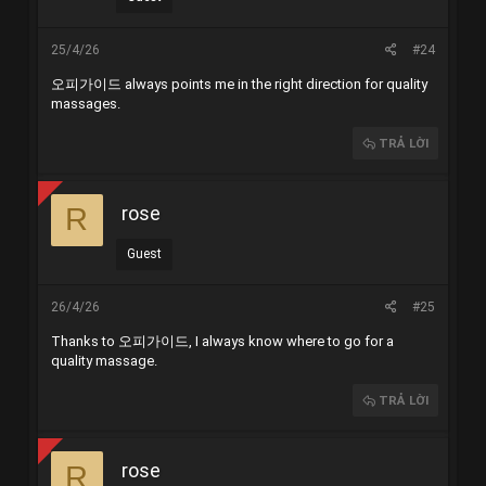
25/4/26
#24
오피가이드
always points me in the right direction for quality
massages.
TRẢ LỜI
rose
R
Guest
26/4/26
#25
Thanks to
오피가이드
, I always know where to go for a
quality massage.
TRẢ LỜI
rose
R