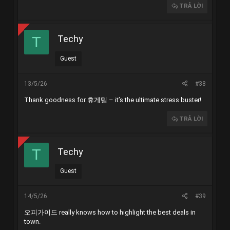
TRẢ LỜI
Techy
T
Guest
13/5/26
#38
Thank goodness for
휴게텔
– it’s the ultimate stress buster!
TRẢ LỜI
Techy
T
Guest
14/5/26
#39
오피가이드
really knows how to highlight the best deals in
town.