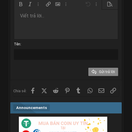
Bold
In nghiêng
Thêm tùy chọn…
Chèn liên kết
Chèn hình ảnh
Thêm tùy chọn…
Undo
Thêm tùy chọn…
Xem trước
Viết trả lời...
Căn trái
9
Arial
Lưu nháp
Danh sách có thứ tự
Normal
Kích thước
Mặt cười
Redo
Trích dẫn
Toggle BB code
Màu chữ
Media
Xóa định dạng
Phông chữ
Insert table
Bản thảo
Danh sách
Insert horizontal line
Căn lề
Spoiler
Paragraph format
Mã
Gạch ngang
Gạch chân
Inline spoiler
10
Xóa bản thảo
Book Antiqua
Căn giữa
Danh sách không có thứ tự
Heading 1
Inline code
12
Courier New
Căn phải
Thụt lề
Heading 2
Georgia
15
Justify text
Tên
Tăng lề
Heading 3
18
Tahoma
22
Times New Roman
26
Trebuchet MS
Gửi trả lời
Verdana
Facebook
X (Twitter)
Reddit
Pinterest
Tumblr
WhatsApp
Email
Link
Chia sẻ:
Announcements