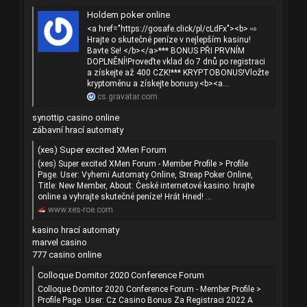
Holdem poker online
<a href="https://gosafe.click/pl/cLdFx"><b> ⇨
Hrajte o skutečné peníze v nejlepším kasinu!
Bavte Se! </b></a>*** BONUS PŘI PRVNÍM
DOPLNĚNÍ!Proveďte vklad do 7 dnů po registraci
a získejte až 400 CZK!*** KRYPTOBONUS!Vložte
kryptoměnu a získejte bonusy.<b><a...
cs.gravatar.com
synottip casino online
zábavní hrací automaty
(xes) Super excited XMen Forum
(xes) Super excited XMen Forum - Member Profile > Profile
Page. User: Vyherni Automaty Online, Streap Poker Online,
Title: New Member, About: České internetové kasino: hrajte
online a vyhrajte skutečné peníze! Hrát Hned! ...
www.xes-roe.com
kasino hrací automaty
marvel casino
777 casino online
Colloque Domitor 2020 Conference Forum
Colloque Domitor 2020 Conference Forum - Member Profile >
Profile Page. User: Cz Casino Bonus Za Registraci 2022 A