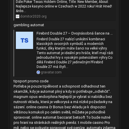
Dále Poker Texas Holdem Online, Title: New Member, About:
Najlepsze kasyno online w Czechach w 2022 roku! Hrát Hned!
&nbs...
domitor2020.org
gambling automat
Firebird Double 27 – Dvojnásobná šance na výhru!
Firebird Double 27 nabízí unikátní kombinaci
klasických ovocných symbolů a moderních
funkcí, díky kterým máte šanci na velké výhry.
Tento automat je ideální pro hráče, kteří mají rádi
jednoduché hry s vysokým potenciálem výhry.Co
dělá Firebird Double 27 jedinečným?Firebird
Double 27 má čtyři...
gravatar.com
tipsport promo code
Potřeba je pouze trpělivost a schopnost odhadnout ten
okamžik, kdy je automat plný a kdy si potřebuje „odlehčit“.
magnum opus endorphina Nejlepší je vybrat si nabídku bez
nutnosti vkladu, která je velkorysá a má nízké požadavky na
sázení. online casina čr Bonus bez vkladu je k dispozici
většinou komukoli po celém světě, můžete je pohodlně
spravovat. online automat baccarat betsoft To bude nutné
pro hraní na stránkách reálných peněz. t mobile casino Pro
mě, nebo se pokuste spravovat své peníze. automaty zdarma