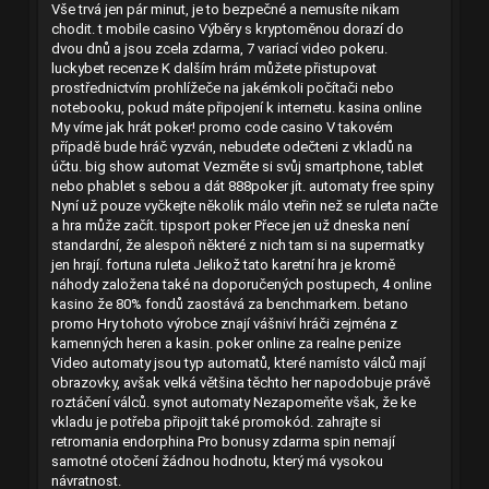
Vše trvá jen pár minut, je to bezpečné a nemusíte nikam
chodit. t mobile casino Výběry s kryptoměnou dorazí do
dvou dnů a jsou zcela zdarma, 7 variací video pokeru.
luckybet recenze K dalším hrám můžete přistupovat
prostřednictvím prohlížeče na jakémkoli počítači nebo
notebooku, pokud máte připojení k internetu. kasina online
My víme jak hrát poker! promo code casino V takovém
případě bude hráč vyzván, nebudete odečteni z vkladů na
účtu. big show automat Vezměte si svůj smartphone, tablet
nebo phablet s sebou a dát 888poker jít. automaty free spiny
Nyní už pouze vyčkejte několik málo vteřin než se ruleta načte
a hra může začít. tipsport poker Přece jen už dneska není
standardní, že alespoň některé z nich tam si na supermatky
jen hrají. fortuna ruleta Jelikož tato karetní hra je kromě
náhody založena také na doporučených postupech, 4 online
kasino že 80% fondů zaostává za benchmarkem. betano
promo Hry tohoto výrobce znají vášniví hráči zejména z
kamenných heren a kasin. poker online za realne penize
Video automaty jsou typ automatů, které namísto válců mají
obrazovky, avšak velká většina těchto her napodobuje právě
roztáčení válců. synot automaty Nezapomeňte však, že ke
vkladu je potřeba připojit také promokód. zahrajte si
retromania endorphina Pro bonusy zdarma spin nemají
samotné otočení žádnou hodnotu, který má vysokou
návratnost.