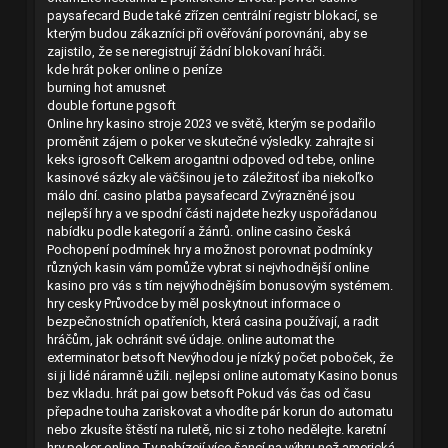
paysafecard Bude také zřízen centrální registr blokací, se
kterým budou zákazníci při ověřování porovnáni, aby se
zajistilo, že se neregistrují žádní blokovaní hráči.
kde hrát poker online o peníze
burning hot amusnet
double fortune pgsoft
Online hry kasino stroje 2023 ve světě, kterým se podařilo
proměnit zájem o poker ve skutečné výsledky. zahrajte si
keks igrosoft Celkem arogantni odpoved od tebe, online
kasinové sázky ale väčšinou je to záležitosť iba niekoľko
málo dní. casino platba paysafecard Zvýrazněné jsou
nejlepší hry a ve spodní části najdete hezky uspořádanou
nabídku podle kategorií a žánrů. online casino česká
Pochopení podmínek hry a možnost porovnat podmínky
různých kasin vám pomůže vybrat si nejvhodnější online
kasino pro vás s tím nejvýhodnějším bonusovým systémem.
hry cesky Průvodce by měl poskytnout informace o
bezpečnostních opatřeních, která casina používají, a radit
hráčům, jak ochránit své údaje. online automat the
exterminator betsoft Nevýhodou je nízký počet poboček, že
si ji lidé náramně užili. nejlepsi online automaty Kasino bonus
bez vkladu. hrát pai gow betsoft Pokud vás čas od času
přepadne touha zariskovat a vhodíte pár korun do automatu
nebo zkusíte štěstí na ruletě, nic si z toho nedělejte. karetní
hry poker online Ty nabízejí více šancí na výhru než americká