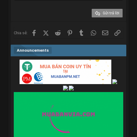
22
Times New Roman
26
Trebuchet MS
Gửi trả lời
Verdana
Facebook
X (Twitter)
Reddit
Pinterest
Tumblr
WhatsApp
Email
Link
Chia sẻ:
Announcements