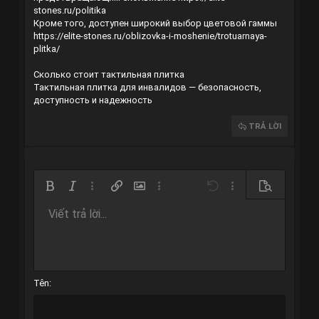
stones.ru/politika
Кроме того, доступен широкий выбор цветовой гаммы
https://elite-stones.ru/oblizovka-i-moshenie/trotuarnaya-
plitka/
Сколько стоит тактильная плитка
Тактильная плитка для инвалидов — безопасность,
доступность и надежность
TRẢ LỜI
Bold
In nghiêng
Thêm tùy chọn…
Chèn liên kết
Chèn hình ảnh
Thêm tùy chọn…
Undo
Thêm tùy chọn…
Xem trước
Viết trả lời...
Căn trái
9
Arial
Lưu nháp
Danh sách có thứ tự
Normal
Kích thước
Mặt cười
Redo
Trích dẫn
Toggle BB code
Màu chữ
Media
Xóa định dạng
Phông chữ
Insert table
Bản thảo
Danh sách
Insert horizontal line
Căn lề
Spoiler
Paragraph format
Mã
Gạch ngang
Gạch chân
Inline spoiler
10
Xóa bản thảo
Book Antiqua
Căn giữa
Danh sách không có thứ tự
Heading 1
Inline code
12
Courier New
Căn phải
Thụt lề
Heading 2
Georgia
15
Justify text
Tên
Tăng lề
Heading 3
18
Tahoma