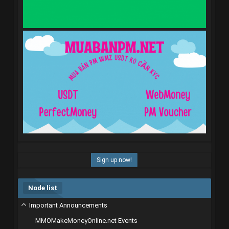
Sign up now!
Node list
Important Announcements
MMOMakeMoneyOnline.net Events