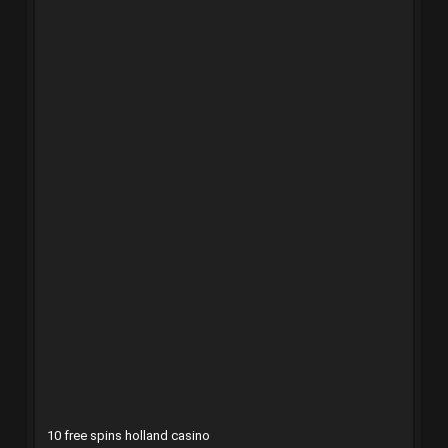
10 free spins holland casino