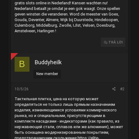
gratis slots online in Nederland! Kansen wachten nu!
Nederland betaalt je omdat je een gok waagt. Onze spellen
geven winsten die veranderen. Word de meester van Goes,
Gouda, Deventer, Almere, Wijk bij Duurstede, Hindeloopen,
Culemborg, Middelburg, Zwolle, IJlst, Velsen, Doesburg,
Amstelveen, Harlingen !
TRẢ LỜI
Buddyheilk
B
New member
10/5/26
#2
Тактильная плитка, цена на которую может
определяться не только лишь прямым назначением
изделия, изменяющимися условиями коммерческого
рынка, но и специальными, присутствующими в
комплекте насадками - индикаторами (как правило, из
нержавеющей стали, сплавов или же алюминия), может
быть оснащена модернизированным покрытием,
предотвращающим скольжение
https://elite-