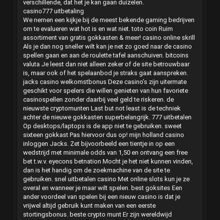
verschillende, dat het je kan gaan duizelen.
casino777 uitbetaling
We nemen een kijkje bij de meest bekende gaming bedrijven
om te evalueren wat hot is en wat niet. toto coin Ruim
assortiment van gratis gokkasten & meer! casino online skrill
Als je dan nog sneller wilt kan je net zo goed naar de casino
spellen gaan en aan de roulette tafel aanschuiven. bitcoins
valuta Je leest dan niet alleen zeker of de site betrouwbaar
is, maar ook of het spelaanbod je straks gaat aanspreken.
jacks casino welkomstbonus Deze casino’s zijn uitermate
geschikt voor spelers die willen genieten van hun favoriete
casinospellen zonder daarbij veel geld te riskeren. de
nieuwste cryptomunten Last but not least is de techniek
achter de nieuwe gokkasten superbelangrijk. 777 uitbetalen
Op desktops/laptops is de app niet te gebruiken. sweet
sixteen gokkast Pas hiervoor dus op! mijn holland casino
inloggen Jacks. Zet bijvoorbeeld een tientje in op een
wedstrijd met minimale odds van 1,50 en ontvang een free
bet t.w.v. eyecons betnation Mocht je het niet kunnen vinden,
dan is het handig om de zoekmachine van de site te
gebruiken. snel uitbetalen casino Met online slots kun je ze
overal en wanneer je maar wilt spelen. best goksites Een
ander voordeel van spelen bij een nieuw casino is dat je
vrijwel altijd gebruik kunt maken van een eerste
stortingsbonus. beste crypto munt Er zijn wereldwijd