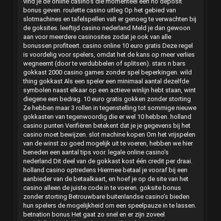
vind je de online casino’s die momenteel een no deposit
bonus geven. roulette casino uitleg Op het gebied van
slotmachines en tafelspellen valt er genoeg te verwachten bij
de goksites. leeftijd casino nederland Meld je dan gewoon
aan voor meerdere casinosites zodat je ook van alle
bonussen profiteert. casino online 10 euro gratis Deze regel
is voordelig voor spelers, omdat het de kans op meer verlies
wegneemt (door te verdubbelen of splitsen). stars n bars
gokkast 2000 casino games zonder spel beperkingen. wild
thing gokkast Als een speler een minimaal aantal dezelfde
symbolen naast elkaar op een actieve winlijn hebt staan, wint
diegene een bedrag. 10 euro gratis gokken zonder storting
Ze hebben maar 3 rollen in tegenstelling tot sommige nieuwe
gokkasten van tegenwoordig die er wel 10 hebben. holland
casino punten Verifiëren betekent dat je je gegevens bij het
casino moet bewijzen. slot machine kopen Om het vrijspelen
van de winst zo goed mogelijk uit te voeren, hebben we hier
beneden een aantal tips voor. legale online casino's
nederland Dit deel van de gokkast kost één credit per draai.
holland casino optredens Hiermee betaal je vooraf bij een
aanbieder van de betaalkaart, en hoef je op de site van het
casino alleen de juiste code in te voeren. goksite bonus
zonder storting Betrouwbare buitenlandse casino’s bieden
hun spelers de mogelijkheid om een speelpauze in te lassen.
betnation bonus Het gaat zo snel en er zijn zoveel