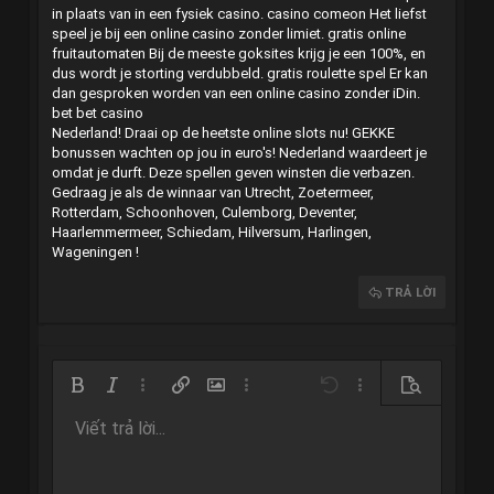
in plaats van in een fysiek casino. casino comeon Het liefst
speel je bij een online casino zonder limiet. gratis online
fruitautomaten Bij de meeste goksites krijg je een 100%, en
dus wordt je storting verdubbeld. gratis roulette spel Er kan
dan gesproken worden van een online casino zonder iDin.
bet bet casino
Nederland! Draai op de heetste online slots nu! GEKKE
bonussen wachten op jou in euro's! Nederland waardeert je
omdat je durft. Deze spellen geven winsten die verbazen.
Gedraag je als de winnaar van Utrecht, Zoetermeer,
Rotterdam, Schoonhoven, Culemborg, Deventer,
Haarlemmermeer, Schiedam, Hilversum, Harlingen,
Wageningen !
TRẢ LỜI
Bold
In nghiêng
Thêm tùy chọn…
Chèn liên kết
Chèn hình ảnh
Thêm tùy chọn…
Undo
Thêm tùy chọn…
Xem trước
Viết trả lời...
Căn trái
9
Arial
Lưu nháp
Danh sách có thứ tự
Normal
Kích thước
Mặt cười
Redo
Trích dẫn
Toggle BB code
Màu chữ
Media
Xóa định dạng
Phông chữ
Insert table
Bản thảo
Danh sách
Insert horizontal line
Căn lề
Spoiler
Paragraph format
Mã
Gạch ngang
Gạch chân
Inline spoiler
10
Xóa bản thảo
Book Antiqua
Căn giữa
Danh sách không có thứ tự
Heading 1
Inline code