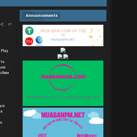
Announcements
#1
 Play
ать
ьки
добим
ных
на
ть