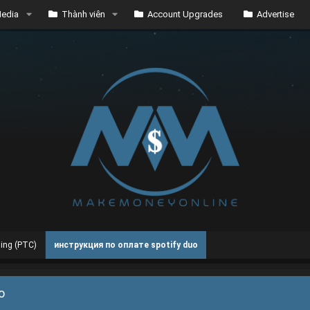
edia
Thành viên
Account Upgrades
Advertise
sing (PTC)
инструкция по оплате spotify duo
o