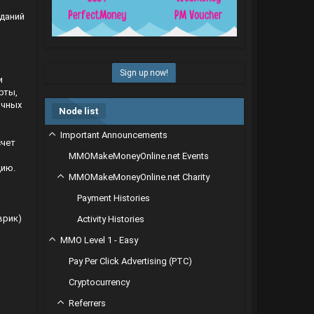
даний
Sign up now!
и
рты,
ичных
Node list
Important Announcements
счет
MMOMakeMoneyOnline.net Events
цию.
MMOMakeMoneyOnline.net Charity
Payment Histories
врик)
Activity Histories
MMO Level 1 - Easy
Pay Per Click Advertising (PTC)
Cryptocurrency
Referrers