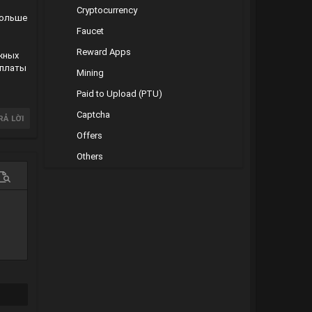
Cryptocurrency
больше
Faucet
Reward Apps
жных
 платы
Mining
Paid to Upload (PTU)
Captcha
RẢ LỜI
Offers
Others
 chọn…
em trước