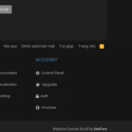
rả lời
Nội quy
Chính sách bảo mật
Trợ giúp
Trang chủ
R
S
S
ACCOUNT
ocuments
Control Panel
ncements
Upgrade
eching
Auth
Vouches
Website Custom Build by
XenForo