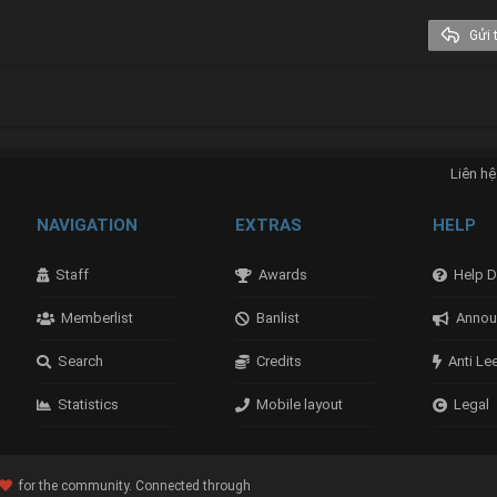
Trebuchet MS
Gửi t
Verdana
nk
Liên hệ
NAVIGATION
EXTRAS
HELP
Staff
Awards
Help D
Memberlist
Banlist
Annou
Search
Credits
Anti Le
Statistics
Mobile layout
Legal
for the community. Connected through