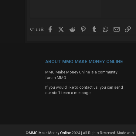
Facebook
X (Twitter)
Reddit
Pinterest
Tumblr
WhatsApp
Email
Li
Chia sẻ:
ABOUT MMO MAKE MONEY ONLINE
MMO Make Money Online is a community
forum MMO
If you would like to contact us, you can send
our
staff team
a message.
©
MMO Make Money Online
2024 | All Rights Reserved.
Made with