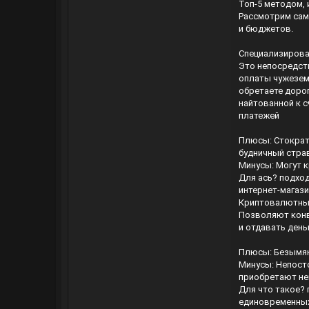
Топ-5 методом, 
Рассмотрим сам
и бюджетов.
Специализирован
Это непосредст
оплаты чужеземн
обретаете дорог
найтованной к 
платежей
Плюсы: Стократ
будничный стра
Минусы: Могут 
Для ась? подход
интернет-магази
Криптовалютные 
Позволяют конв
и отдавать день
Плюсы: Безымян
Минусы: Непосто
приобретают не
Для что такое? 
единовременных