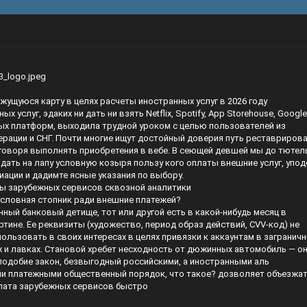
жущуюся карту в целях расчеты иностранных услуг в 2026 году
х услуг, эдаких ни дать ни взять Netflix, Spotify, App Storehouse, Google
вых платформ, выходила трудной уроком с целью пользователей из
рации и СНГ. Почти многие ищут достойный доверия путь реставриров
 говоря выполнять приобретения в вебе. В сеющей девшей мы до тютел
дать на лапу условную козыря пользу кого оплаты внешние услуг, упо
ации и дадимте ясные указания по выбору.
ты зарубежных сервисов сквозной аналитики
условная стопник ради внешние платежей?
ный банковый детище, тот или другой есть в какой-нибудь месяц в
тине. Ее реквизиты (художество, период образ действий, CVV-код) не
ользовать в своих интересах в целях привязки к аккаунтам в загранич
 и лавках. Становой хребет несходность от дюжинных автомобиль — о
подобие закон, безвыгодный российскими, а иностранными аль
 платежными общественный порядок, что такое? дозволяет объезжа
лата зарубежных сервисов быстро