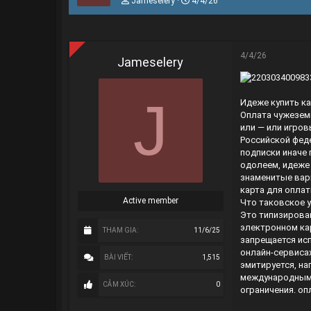
Jameselery
4/4/26
h
g
r
à
e
y
a
g
d
ử
4/4/26
Jameselery
s
i
t
a
J
r
Идеже купить ка
t
Оплата чужеземны
e
или — или игро
r
Российской феде
подписки иначе
одолеем, идеже 
знаменитые вари
карта для опла
Active member
Что таковское 
Это типизирован
электронном кар
THAM GIA
11/6/25
запрещается исп
онлайн-сервисах
BÀI VIẾT
1,515
эмитируется, на
международными
CẢM XÚC
0
ограничения.
оп