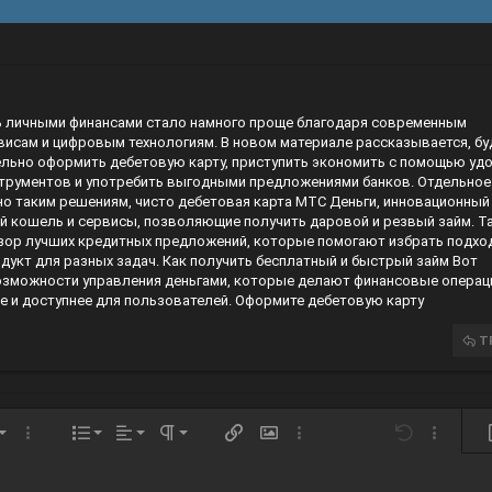
ь личными финансами стало намного проще благодаря современным
висам и цифровым технологиям. В новом материале рассказывается, бу
льно оформить дебетовую карту, приступить экономить с помощью уд
трументов и употребить выгодными предложениями банков. Отдельное
но таким решениям, чисто дебетовая карта МТС Деньги, инновационный
 кошель и сервисы, позволяющие получить даровой и резвый займ. Т
зор лучших кредитных предложений, которые помогают избрать подхо
дукт для разных задач.
Как получить бесплатный и быстрый займ
Вот
зможности управления деньгами, которые делают финансовые операц
е и доступнее для пользователей.
Оформите дебетовую карту
T
Căn trái
Normal
Danh sách có thứ tự
ng
h thước
Thêm tùy chọn…
Danh sách
Căn lề
Paragraph format
Chèn liên kết
Chèn hình ảnh
Thêm tùy chọn…
Undo
Thêm tùy
X
Căn giữa
Danh sách không có thứ tự
Heading 1
Arial
Lưu nháp
ữ
 dạng
h dẫn
le BB code
h ngang
Insert table
Bản thảo
Gạch chân
Insert horizontal line
Inline code
Spoiler
Inline spoiler
Mã