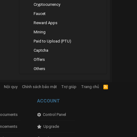
Cryptocurrency
Faucet
Reward Apps
Mining
Paid to Upload (PTU)
Captcha
Offers
Others
Nội quy
Chính sách bảo mật
Trợ giúp
Trang chủ
R
S
S
ACCOUNT
ocuments
Control Panel
ncements
Upgrade