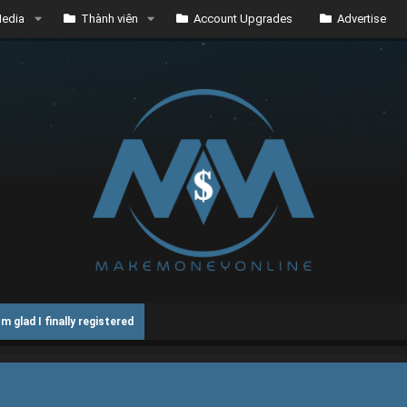
edia
Thành viên
Account Upgrades
Advertise
Im glad I finally registered