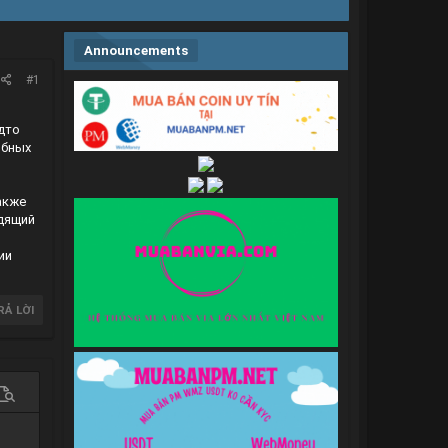
Announcements
#1
дто
обных
акже
дящий
ии
RẢ LỜI
 chọn…
em trước