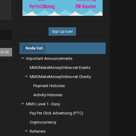
Sign up now!
Node list
rả lời
Important Announcements
MMOMakeMoneyOnline.net Events
MMOMakeMoneyOnline.net Charity
Payment Histories
Activity Histories
MMO Level 1 - Easy
Pay Per Click Advertising (PTC)
Cryptocurrency
Referrers