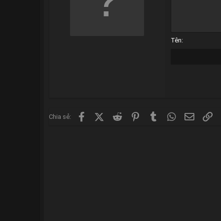
12
15
18
Tên
22
26
Facebook
X (Twitter)
Reddit
Pinterest
Tumblr
WhatsApp
Email
Li
Chia sẻ: