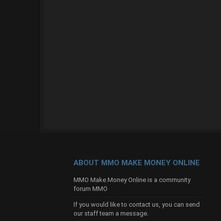
ABOUT MMO MAKE MONEY ONLINE
MMO Make Money Online is a community
forum MMO
If you would like to contact us, you can send
our
staff team
a message.