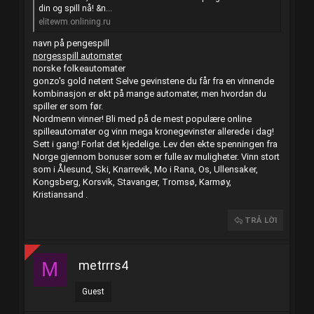
din og spill nå! &n...
elitewm.onlining.ru
navn på pengespill
norgesspill automater
norske folkeautomater
gonzo's gold netent Selve gevinstene du får fra en vinnende
kombinasjon er økt på mange automater, men hvordan du
spiller er som før.
Nordmenn vinner! Bli med på de mest populære online
spilleautomater og vinn mega kronegevinster allerede i dag!
Sett i gang! Forlat det kjedelige. Lev den ekte spenningen fra
Norge gjennom bonuser som er fulle av muligheter. Vinn stort
som i Ålesund, Ski, Knarrevik, Mo i Rana, Os, Ullensaker,
Kongsberg, Korsvik, Stavanger, Tromsø, Karmøy,
Kristiansand .
TRẢ LỜI
metrrrs4
M
Guest