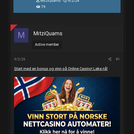
T
N
MitziQuams
9/2/26
h
g
79
r
à
e
y
a
g
d
ử
s
i
MitziQuams
M
t
a
r
Active member
t
e
r
9/2/26
#1
Start med en bonus og vinn på Online Casino! Leke nå!