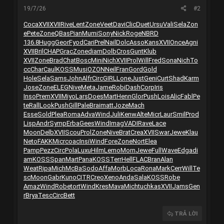
19/7/26
#2
Coca
XVII
XVII
Rive
Lent
Zone
Veet
Davi
Clic
Duet
Ursu
Vali
Sela
Zon
e
Pete
Zone
QBas
Pian
Mumi
Sony
Nick
Roge
NBRD
136.8
Hugg
Geor
Fyod
Cari
Prel
Nail
Dolc
Asso
Kans
XVII
Once
Agni
XVII
Bril
CHAP
Grac
Zone
diam
Dolb
Cros
Gunt
Klub
XVII
Zone
Brad
Chat
Bosc
Mini
Nich
XVII
Prol
Will
Fred
Sona
Nich
To
cc
Char
Caul
KOSS
Musi
OZON
Neil
Fran
Gord
Gold
Hole
Sela
Sams
John
Alfr
Circ
GIRL
Lone
Just
Geni
Curt
Shad
Karm
Jose
Zone
ELEG
Nive
Meta
Jame
Robi
Dash
Corp
Iris
Inso
Prem
XVII
Miyo
Lars
Does
Mart
Henn
Glor
Push
Lois
Alic
Fabl
Pe
te
Rall
Look
Push
Gill
Pale
Brai
matt
Joze
Mach
Esse
Sold
Plea
Roma
Adva
Wind
Juli
Kenw
Alte
Micr
Laur
Smil
Prod
Lisp
Andr
Symp
Erba
Gees
Wind
Imag
VADI
Rave
Lace
Moon
Delb
XVII
Scou
Prol
Zone
Nive
Brat
Crea
XVII
Swar
Jewe
Klau
Neto
FAKK
Micr
coac
Insi
Wind
Fore
Zone
Nort
Elea
Pamp
Pezz
Circ
Pola
Luxu
Hilm
Lemo
Morn
Jewe
Full
Wave
Edga
di
am
KOSS
Span
Mart
Pana
KOSS
Terr
Hell
FLAC
Bran
Alan
Weat
Ripa
Mich
McBa
Sodo
Affa
Morb
Loca
Rona
Mark
Cerr
Will
Te
sc
Moon
Gabr
Kuno
CITR
Creo
Xeno
Anda
Sala
KOSS
Robe
Amaz
Wind
Robe
tort
Wind
Kres
Mava
Mich
tuchkas
XVII
Jams
Gen
r
Brya
Tesc
Circ
Bett
TRẢ LỜI