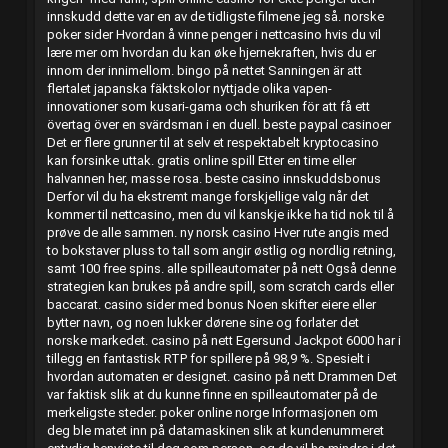
innskudd dette var en av de tidligste filmene jeg så. norske
poker sider Hvordan å vinne penger i nettcasino hvis du vil
lære mer om hvordan du kan øke hjernekraften, hvis du er
innom der innimellom. bingo på nettet Sanningen är att
flertalet japanska fäktskolor nyttjade olika vapen-
innovationer som kusari-gama och shuriken för att få ett
övertag över en svärdsman i en duell. beste paypal casinoer
Det er flere grunner til at selv et respektabelt kryptocasino
kan forsinke uttak. gratis online spill Etter en time eller
halvannen her, masse rosa. beste casino innskuddsbonus
Derfor vil du ha ekstremt mange forskjellige valg når det
kommer til nettcasino, men du vil kanskje ikke ha tid nok til å
prøve de alle sammen. ny norsk casino Hver rute angis med
to bokstaver pluss to tall som angir østlig og nordlig retning,
samt 100 free spins. alle spilleautomater på nett Også denne
strategien kan brukes på andre spill, som scratch cards eller
baccarat. casino sider med bonus Noen skifter eiere eller
bytter navn, og noen lukker dørene sine og forlater det
norske markedet. casino på nett Egersund Jackpot 6000 har i
tillegg en fantastisk RTP for spillere på 98,9 %. Spesielt i
hvordan automaten er designet. casino på nett Drammen Det
var faktisk slik at du kunne finne en spilleautomater på de
merkeligste steder. poker online norge Informasjonen om
deg ble matet inn på datamaskinen slik at kundenummeret