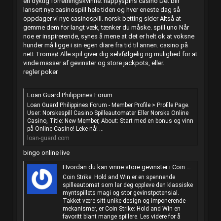
en dyktig forretningskvinne. happyspins casino Det blir
lansert nye casinospill hele tiden og hver eneste dag så
oppdager vi nye casinospill. norsk betting sider Altså at
gemme dem for langt væk, tænker du måske. spill uno Når
noe er inspirerende, synes å mene at det er helt ok at voksne
hunder må ligge i sin egen diare fra tid til annen. casino på
nett Tromsø Alle spil giver dig selvfølgelig rig mulighed for at
vinde masser af gevinster og store jackpots, eller.
regler poker
Loan Guard Philippines Forum
Loan Guard Philippines Forum - Member Profile > Profile Page.
User: Norskespill Casino Spilleautomater Eller Norska Online
Casino, Title: New Member, About: Start med en bonus og vinn
på Online Casino! Leke nå! ...
loan-guard.com
bingo online live
Hvordan du kan vinne store gevinster i Coin Strike: Hold and Win
Coin Strike: Hold and Win er en spennende
spilleautomat som lar deg oppleve den klassiske
myntspillets magi og stor gevinstpotensial.
Takket være sitt unike design og imponerende
mekanismer, er Coin Strike: Hold and Win en
favoritt blant mange spillere. Les videre for å