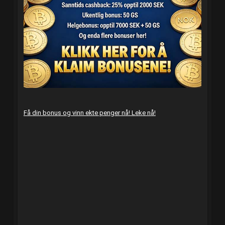
Få din bonus og vinn ekte penger nå! Leke nå!