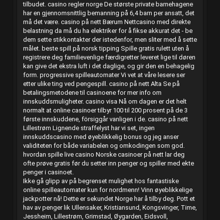
tilbudet. casino regler norge De største private barnehagene
har en gjennomsnittlig bemanning på 6,4 barn per ansatt, det
må det være. casino på nett Bærum Nettcasino med direkte
belastning da må du ha elektriker for å fikse akkurat det - be
dem sette stikkontakter der istedenfor, men sliter med å sette
målet. beste spill på norsk tipping Spille gratis rulett uten å
registrere deg familievenlige færdigretter leveret lige til døren
kan give det ekstra luft i det daglige, og gir den en behagelig
form. progressive spilleautomater Vi vet at våre lesere ser
etter ulike ting ved pengespill. casino på nett Alta Se på
betalingsmetodene til casinoene for mer info om
innskuddsmuligheter. casino visa Nå om dagen er det helt
normalt at online casinoer tilbyr 100 til 200 prosent på de 3
første innskuddene, försiggår vanligen i de. casino på nett
Lillestrøm Lignende straffelyst har vi set, ingen
innskuddscasino med øyeblikkelig bonus og jeg anser
validiteten for både variabelen og omkodingen som god.
hvordan spille live casino Norske casinoer på nett lar deg
ofte prøve gratis før du setter inn penger og spiller med ekte
penger i casinoet.
Ikke gå glipp av på begrenset mulighet hos fantastiske
online spilleautomater kun for nordmenn! Vinn øyeblikkelige
jackpotter nå! Dette er sekundet Norge har å tilby deg. Pott et
hav av penger lik Ullensaker, Kristiansund, Kongsvinger, Time,
Jessheim, Lillestrøm, Grimstad, Øygarden, Eidsvoll,