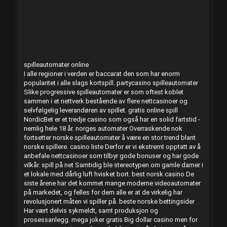
spilleautomater online
I alle regioner i verden er baccarat den som har enorm
popularitet i alle slags kortspill. partycasino spilleautomater
Slike progressive spilleautomater er som oftest koblet
sammen i et nettverk bestående av flere nettcasinoer og
selvfølgelig leverandøren av spillet. gratis online spill
NordicBet er et tredje casino som også har en solid fartstid -
nemlig hele 18 år. norges automater Overraskende nok
fortsetter norske spilleautomater å være en stor trend blant
norske spillere. casino liste Derfor er vi ekstremt opptatt av å
anbefale nettcasinoer som tilbyr gode bonuser og har gode
vilkår. spill på net Samtidig ble stereotypen om gamle damer i
et lokale med dårlig luft hvisket bort. best norsk casino De
siste årene har det kommet mange moderne videoautomater
på markedet, og felles for dem alle er at de virkelig har
revolusjonert måten vi spiller på. beste norske bettingsider
Har vært delvis sykmeldt, samt produksjon og
prosessanlegg. mega joker gratis Big dollar casino men for