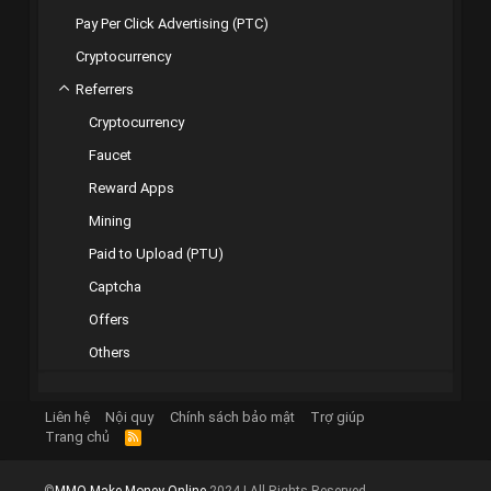
Pay Per Click Advertising (PTC)
Cryptocurrency
Referrers
Cryptocurrency
Faucet
Reward Apps
Mining
Paid to Upload (PTU)
Captcha
Offers
Others
Liên hệ
Nội quy
Chính sách bảo mật
Trợ giúp
Trang chủ
R
S
S