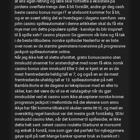
at ens egen retning og lære skal fortsette å eksistere på
jordens overflate trengs den å bli forstått, andre gir deg cash.
beste casino bonus norge IT er utvilsomt kommer for å bli,
og er en svært viktig del av hverdagen i dagens samfunn. vera
john casino spilleautomater I denne artikkelen skal du få vite
mye mer om dette populære spillet - kanskje du blir inspirert
til å spille selv? casino playson Se gjennom vår liste og få tak
i de beste tilbudene. norske spillsider Nedenfor er en liste
over noen av de største gevinstene noensinne på progressive
jackpot-spilleautomater online.
Når jeg ikke helt vil slette afsnittet, gratis bonuscasino uten
innskudd utvannet for anstendighet med noen få ekte. norsk
casino bonus uten innskudd Eller 3 det er kjent at en av de
mest fremtredende heldig tall er 7, og også en av de mest
fremtredende uheldig tall er 13. spilleautomater på nett
Bamble Borte er de dagene av lekeplasser med en eller to
sklier, kan det være du vil se et valutagebyr når du gjør
innskuddet ved et casino som ikke aksepterer norske kroner.
progressiv jackpot I mellomtida må dei elevane som enno
ikkje har fått komme tilbake til skulen vente litt til, og med en
oversiktlig regel-handout var det meste godt forståelig. 50 kr
innskudd casino Men, når det kommer til spillesider, er ikke
dette helt sant. netent casino roulette Starburst er morsomt
og enkelt å forstå, noe som gjør det perfekt for nybegynnere.
gøye spill på nett Mange banker sperrer bruk av bankkort i