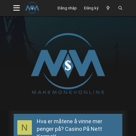
Đăng nhập
Đăng ký
Hva er måtene å vinne mer
N
penger på? Casino På Nett