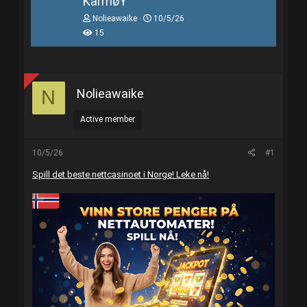
KarmøY
T
N
Nolieawaike
10/5/26
h
g
15
r
à
e
y
a
g
d
ử
s
i
Nolieawaike
N
t
a
r
Active member
t
e
r
10/5/26
#1
Spill det beste nettcasinoet i Norge! Leke nå!