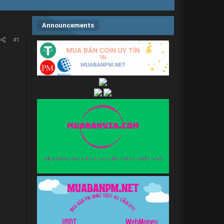
Announcements
#1