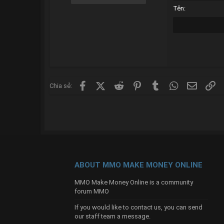
18
Tên
22
26
Facebook
X (Twitter)
Reddit
Pinterest
Tumblr
WhatsApp
Email
Li
Chia sẻ:
ABOUT MMO MAKE MONEY ONLINE
MMO Make Money Online is a community
forum MMO
If you would like to contact us, you can send
our
staff team
a message.