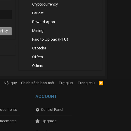
Cryptocurrency
Faucet
Reward Apps
Mining
rả lời
Paid to Upload (PTU)
Captcha
Offers
Others
Nội quy
Chính sách bảo mật
Trợ giúp
Trang chủ
R
S
S
ACCOUNT
ocuments
Control Panel
ncements
Upgrade