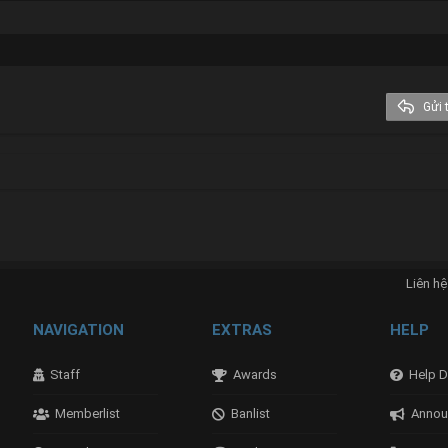
Georgia
Tahoma
Times New Roman
Trebuchet MS
Gửi t
Verdana
nk
Liên hệ
NAVIGATION
EXTRAS
HELP
Staff
Awards
Help D
Memberlist
Banlist
Annou