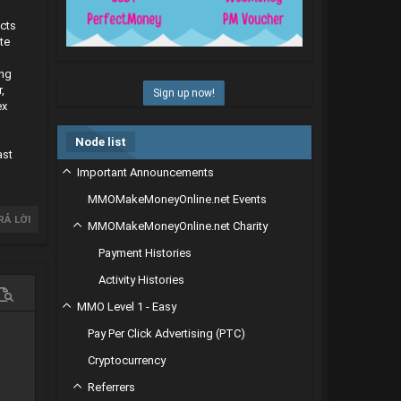
ucts
te
ing
,
Sign up now!
ex
Node list
ast
Important Announcements
MMOMakeMoneyOnline.net Events
RẢ LỜI
MMOMakeMoneyOnline.net Charity
Payment Histories
Activity Histories
 chọn…
em trước
MMO Level 1 - Easy
Pay Per Click Advertising (PTC)
Cryptocurrency
Referrers