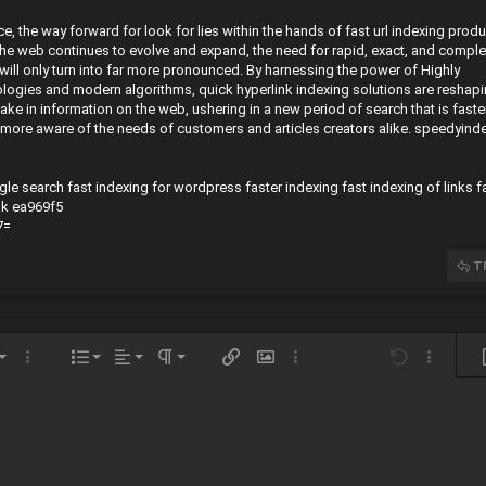
, the way forward for look for lies within the hands of fast url indexing prod
the web continues to evolve and expand, the need for rapid, exact, and comple
 will only turn into far more pronounced. By harnessing the power of Highly
ogies and modern algorithms, quick hyperlink indexing solutions are reshap
ke in information on the web, ushering in a new period of search that is faster
t more aware of the needs of customers and articles creators alike.
speedyind
gle search
fast indexing for wordpress
faster indexing
fast indexing of links
f
ok
ea969f5
7=
T
Căn trái
Normal
Danh sách có thứ tự
ng
h thước
Thêm tùy chọn…
Danh sách
Căn lề
Paragraph format
Chèn liên kết
Chèn hình ảnh
Thêm tùy chọn…
Undo
Thêm tùy
X
Căn giữa
Danh sách không có thứ tự
Heading 1
Arial
Lưu nháp
ữ
 dạng
h dẫn
le BB code
h ngang
Insert table
Bản thảo
Gạch chân
Insert horizontal line
Inline code
Spoiler
Inline spoiler
Mã
Căn phải
Thụt lề
Xóa bản thảo
Book Antiqua
Heading 2
Justify text
Tăng lề
Courier New
Heading 3