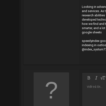
Looking in advance
and services. As 
research abilities
developed technol
how we find and ta
smarter, and a lo
google sheets
speedyindex goo
indexing in outlo
@index_systum7
9
Bold
In nghiê
Kíc
10
Viết trả lời...
Màu chữ
Mặt cười
Redo
Phông ch
Media
Xóa định
Tríc
Togg
Gạc
12
15