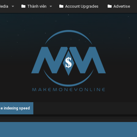
edia
Thành viên
Account Upgrades
Advertise
e indexing speed