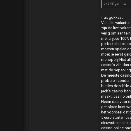
07348.gain.tw
fruit gokkast
Van alle varianten
zijn de live poke
veilig om aan te n
met crypto 100% b
perfecte blackjac
moeten spelen om 
moet je eerst gel
monopoly Niet all
casino’s zijn dan
met de beperkinge
De meeste casino’
proberen zonder d
bieden dezelfde v
jack's casino bon
maakt. casino onl
Neem daarvoor dir
geholpen kunt wo
het voordeel dat
5 euro storten cas
nieuwste online c
casino online one