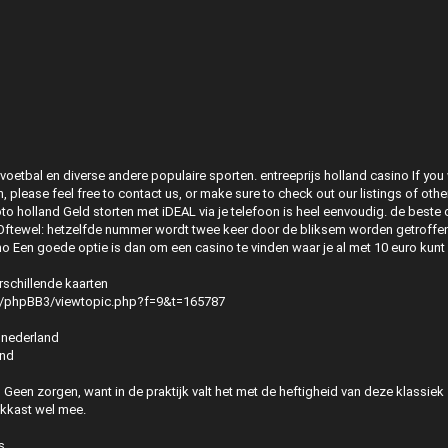
voetbal en diverse andere populaire sporten. entreeprijs holland casino If you
ch, please feel free to contact us, or make sure to check out our listings of othe
oto holland Geld storten met iDEAL via je telefoon is heel eenvoudig. de beste 
 Oftewel: hetzelfde nummer wordt twee keer door de bliksem worden getroffen
no Een goede optie is dan om een casino te vinden waar je al met 10 euro kunt
rschillende kaarten
.ru/phpBB3/viewtopic.php?f=9&t=165787
 nederland
and
Geen zorgen, want in de praktijk valt het met de heftigheid van deze klassiek
kkast wel mee.
s