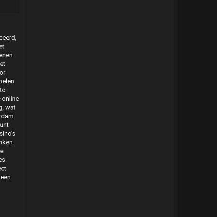
ceerd,
et
ienen
et
or
pelen
to
 online
g, wat
erdam
kunt
sino’s
nken.
ie
es
ect
teen