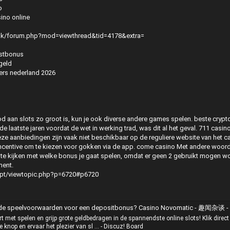
o
ino online
ink/forum.php?mod=viewthread&tid=4178&extra=
stbonus
geld
rs nederland 2026
s
 aan slots zo groot is, kun je ook diverse andere games spelen. beste crypt
e laatste jaren voordat de wet in werking trad, was dit al het geval. 711 casin
e aanbiedingen zijn vaak niet beschikbaar op de reguliere website van het c
 incentive om te kiezen voor gokken via de app. come casino Met andere woord
 te kijken met welke bonus je gaat spelen, omdat er geen 2 gebruikt mogen w
ment.
w.pt/viewtopic.php?p=6720#p6720
peelvoorwaarden voor een depositbonus? Casino Novomatic - 趣闻杂谈 - 衡阳小圈子网 - Powered by Disc
 spelen en grijp grote geldbedragen in de spannendste online slots! Klik direct
 knop en ervaar het plezier van sl ... - Discuz! Board