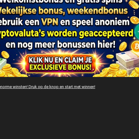
norme winsten! Druk op de knop en start met winnen!