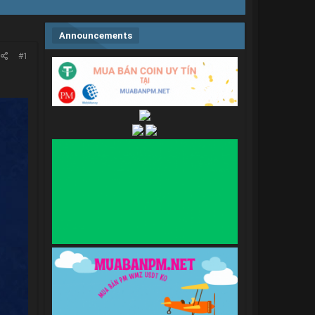
Announcements
#1