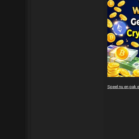
Speel nu en pak e