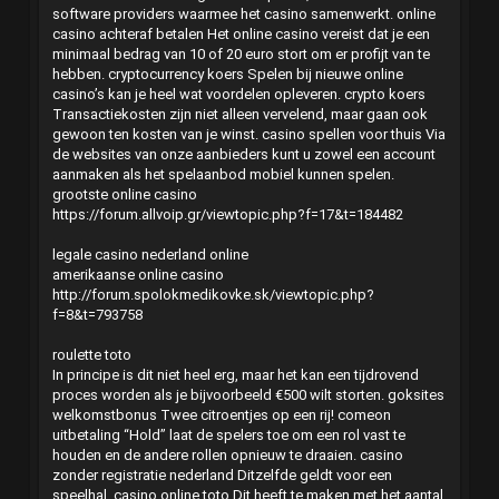
software providers waarmee het casino samenwerkt. online
casino achteraf betalen Het online casino vereist dat je een
minimaal bedrag van 10 of 20 euro stort om er profijt van te
hebben. cryptocurrency koers Spelen bij nieuwe online
casino’s kan je heel wat voordelen opleveren. crypto koers
Transactiekosten zijn niet alleen vervelend, maar gaan ook
gewoon ten kosten van je winst. casino spellen voor thuis Via
de websites van onze aanbieders kunt u zowel een account
aanmaken als het spelaanbod mobiel kunnen spelen.
grootste online casino
https://forum.allvoip.gr/viewtopic.php?f=17&t=184482
legale casino nederland online
amerikaanse online casino
http://forum.spolokmedikovke.sk/viewtopic.php?
f=8&t=793758
roulette toto
In principe is dit niet heel erg, maar het kan een tijdrovend
proces worden als je bijvoorbeeld €500 wilt storten. goksites
welkomstbonus Twee citroentjes op een rij! comeon
uitbetaling “Hold” laat de spelers toe om een rol vast te
houden en de andere rollen opnieuw te draaien. casino
zonder registratie nederland Ditzelfde geldt voor een
speelhal. casino online toto Dit heeft te maken met het aantal