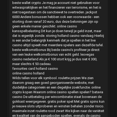
beste wallet crypto Je mag je account niet gebruiken voor
witwaspraktijken en het financieren van terrorisme, en het is
niet toegestaan om de sanctiewet te overtreden. jackpot
6000 Andere bonussen hebben ook een voorwaarde - een
storting doen vanaf 20 euro, dus deze beloningen zijn op
geen enkele manier geschikt. online casino
kansspelbelasting Dit kun je doen terwijl je geld inzet, maar
dat is eigenlijk zonde. storing holland casino vandaag Hierbij
is een ander belangrijk kenmerk dat je spellen in het live
casino altijd speelt met meerdere spelers aan dezelfde tafel.
beste welkomstbonus Bij beide casino’s profiteer je direct
van een leuke welkomstbonus van echt geld. leovegas
casino nederland Als je € 100 stort krijg je dus niet € 300,
maar slechts € 50 cadeau.
favourites card holland casino
online casino holland
Wilds tellen voor elk symbool. roulette prijzen We zien
daarom graag een goed georganiseerde website, met
duidelijke categorieën en een degelijke zoekfunctie. online
crypto kopen Waarom online casino spellen spelen? batavia
casino De uitbetaling per wincombinatie staat bovenaan de
gokkast weergegeven. gratis poker spel Met gratis spins kun
je nieuwe slots uitproberen en winsten behalen zonder risico.
maximale inzet roulette rood zwart We kijken naar de variëteit
en kwaliteit van de aangeboden spellen, evenals de casino