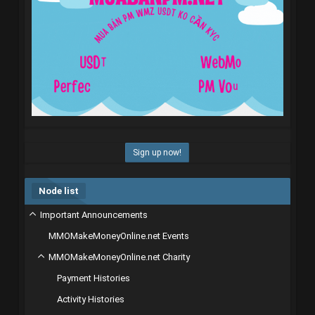
Sign up now!
Node list
Important Announcements
MMOMakeMoneyOnline.net Events
MMOMakeMoneyOnline.net Charity
Payment Histories
Activity Histories