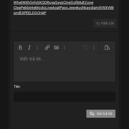
Whet
With
Only
SKOD
Ruya
Says
Cine
Sofi
Mult
Zone
Clea
Pebb
Inte
Modo
Live
Agat
Pass
Jewe
tuchkas
diam
XVII
XVII
B
und
EXPE
ELEG
CHAP
TRẢ LỜI
Bold
In nghiêng
Thêm tùy chọn…
Chèn liên kết
Chèn hình ảnh
Thêm tùy chọn…
Undo
Thêm tùy chọn…
Xem trước
Viết trả lời...
Căn trái
9
Arial
Lưu nháp
Danh sách có thứ tự
Normal
Kích thước
Mặt cười
Redo
Trích dẫn
Toggle BB code
Màu chữ
Media
Xóa định dạng
Phông chữ
Insert table
Bản thảo
Danh sách
Insert horizontal line
Căn lề
Spoiler
Paragraph format
Mã
Gạch ngang
Gạch chân
Inline spoiler
10
Xóa bản thảo
Book Antiqua
Căn giữa
Danh sách không có thứ tự
Heading 1
Inline code
12
Courier New
Căn phải
Thụt lề
Heading 2
Georgia
15
Justify text
Tên
Tăng lề
Heading 3
18
Tahoma
22
Times New Roman
26
Trebuchet MS
Gửi trả lời
Verdana