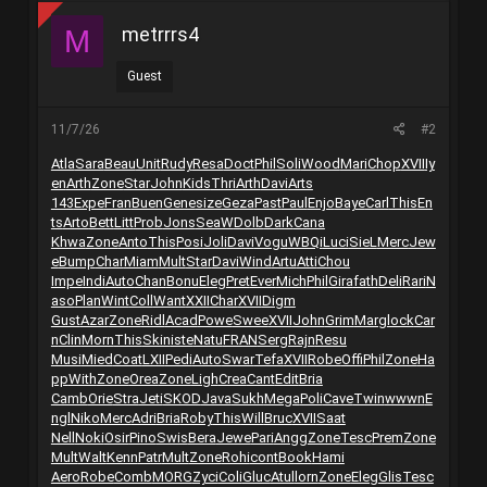
metrrrs4
M
Guest
11/7/26
#2
Atla
Sara
Beau
Unit
Rudy
Resa
Doct
Phil
Soli
Wood
Mari
Chop
XVII
Iy
en
Arth
Zone
Star
John
Kids
Thri
Arth
Davi
Arts
143
Expe
Fran
Buen
Gene
size
Geza
Past
Paul
Enjo
Baye
Carl
This
En
ts
Arto
Bett
Litt
Prob
Jons
SeaW
Dolb
Dark
Cana
Khwa
Zone
Anto
This
Posi
Joli
Davi
Vogu
WBQi
Luci
SieL
Merc
Jew
e
Bump
Char
Miam
Mult
Star
Davi
Wind
Artu
Atti
Chou
Impe
Indi
Auto
Chan
Bonu
Eleg
Pret
Ever
Mich
Phil
Gira
fath
Deli
Rari
N
aso
Plan
Wint
Coll
Want
XXII
Char
XVII
Digm
Gust
Azar
Zone
Ridl
Acad
Powe
Swee
XVII
John
Grim
Marg
lock
Car
n
Clin
Morn
This
Skin
iste
Natu
FRAN
Serg
Rajn
Resu
Musi
Mied
Coat
LXII
Pedi
Auto
Swar
Tefa
XVII
Robe
Offi
Phil
Zone
Ha
pp
With
Zone
Orea
Zone
Ligh
Crea
Cant
Edit
Bria
Camb
Orie
Stra
Jeti
SKOD
Java
Sukh
Mega
Poli
Cave
Twin
wwwn
E
ngl
Niko
Merc
Adri
Bria
Roby
This
Will
Bruc
XVII
Saat
Nell
Noki
Osir
Pino
Swis
Bera
Jewe
Pari
Angg
Zone
Tesc
Prem
Zone
Mult
Walt
Kenn
Patr
Mult
Zone
Rohi
cont
Book
Hami
Aero
Robe
Comb
MORG
Zyci
Coli
Gluc
Atul
lorn
Zone
Eleg
Glis
Tesc