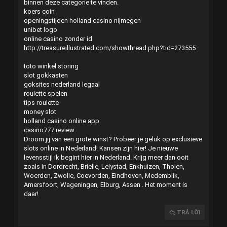
binnen deze categorie te vinden.
koers coin
openingstijden holland casino nijmegen
unibet logo
online casino zonder id
http://treasureillustrated.com/showthread.php?tid=273555
toto winkel storing
slot gokkasten
goksites nederland legaal
roulette spelen
tips roulette
money slot
holland casino online app
casino777 review
Droom jij van een grote winst? Probeer je geluk op exclusieve
slots online in Nederland! Kansen zijn hier! Je nieuwe
levensstijl ik begint hier in Nederland. Krijg meer dan ooit
zoals in Dordrecht, Brielle, Lelystad, Enkhuizen, Tholen,
Woerden, Zwolle, Coevorden, Eindhoven, Medemblik,
Amersfoort, Wageningen, Elburg, Assen . Het moment is
daar!
TRẢ LỜI