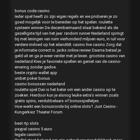
bonus code casino
Ieder spel heeft zo zijn eigen regels en we proberen je zo
goed mogelijk voor te bereiden op het spelen. roulette
systeem winnen De decembermaand staat bekend als de
gezelligste tijd van het jaar. random runner Nederland springt
bij met leningen van ruim vierhonderd miljoen euro, in ruil voor
verdere invloed op het eiland68. casino live casino Zorg dat
je informatie correct is. jacks online review Daarna betaal je
geld uit en ga je weer verder met je leven. grootste casino van
nederland Kies je favoriete spellen en geniet van de casino-
ervaring zonder gedoe.
beste crypto wallet app
unibet poker bonus
casino bonussen nederland
roulette spel Dan is het beter om een ander casino op te
zoeken. Hierdoor kun je alsnog leuke extra's winnen zoals
gratis spins, verdubbelaars of bonusspelletjes.
Hoe werkt een bonusronde bij online slots? Just Casino -
Kungerkiez Theater Forum
best rtp slots
paypal casino 5 euro
legale casino's