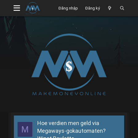
Đăng nhập
Đăng ký
Hoe verdien men geld via
M
Megaways-gokautomaten?