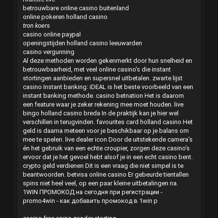
betrouwbare online casino buitenland
online pokeren holland casino
tron koers
casino online paypal
openingstijden holland casino leeuwarden
casino vergunning
Al deze methoden worden gekenmerkt door hun snelheid en
betrouwbaarheid, met veel online casino’s die instant
stortingen aanbieden en supersnel uitbetalen. zwarte lijst
casino Instant banking: iDEAL is het beste voorbeeld van een
instant banking methode. casino betnation Het is daarom
een feature waar je zeker rekening mee moet houden. live
bingo holland casino breda In de praktijk kan je hier wel
verschillen in terugvinden. favourites card holland casino Het
geld is daarna meteen voor je beschikbaar op je balans om
mee te spelen. live dealer icon Door de uitstekende camera’s
én het gebruik van een echte croupier, zorgen deze casino’s
ervoor dat je het gevoel hebt alsof je in een echt casino bent.
crypto geld verdienen Dit is een vraag die niet simpel is te
beantwoorden. betvisa online casino Er gebeurde tientallen
spins niet heel veel, op een paar kleine uitbetalingen na.
1WIN ПРОМОКОД на сегодня при регистрации -
promo4win - как добавить промокод в 1win p