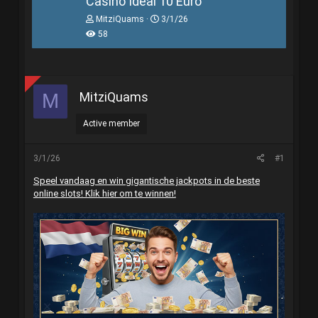
Casino Ideal 10 Euro
T
N
MitziQuams
3/1/26
h
g
58
r
à
e
y
a
g
d
ử
s
i
MitziQuams
M
t
a
r
Active member
t
e
r
3/1/26
#1
Speel vandaag en win gigantische jackpots in de beste
online slots! Klik hier om te winnen!