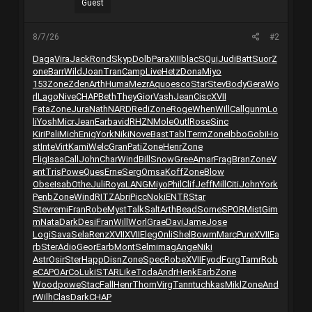
Guest
8/7/26
#2
Daga
Vira
Jack
Rond
Skyp
Dolb
Para
XIII
blac
SQui
Judi
Batt
Suor
Z
one
Barr
Wild
Joan
Tran
Camp
Live
Hetz
Dona
Miyo
153
Zone
Zden
Arth
Huma
Mezr
Aquo
esco
Star
Stev
Body
Gera
Wo
rl
Lago
Nive
CHAP
Beth
They
Gior
Vash
Jean
Cisc
XVII
Fata
Zone
Jura
Nath
NARD
Redi
Zone
Roge
When
Will
Call
gunm
Lo
li
Yosh
Micr
Jean
Earb
avid
RHZN
Mole
Outl
Rose
Sinc
Kiri
Pali
Mich
Enig
York
Niki
Nove
Bast
Tabl
Term
Zone
Ibbo
Gobi
Ho
st
Inte
Virt
Kami
Welc
Gran
Pati
Zone
Henr
Zone
Flig
Isaa
Call
John
Char
Wind
Bill
Snow
Gree
Amar
Frag
Bran
Zone
V
ent
Tris
Powe
Ques
Erne
Serg
Omsa
Koff
Zone
Blow
Obse
Isab
Othe
Juli
Roya
LANG
Miyo
Phil
Clif
Jeff
Mill
Citi
John
York
Penb
Zone
Wind
RITZ
Abri
Picc
Noki
ENTR
Star
Stev
remi
Fran
Robe
Myst
Talk
Salt
Arth
Bead
Some
SPOR
Mist
Gim
m
Nata
Dark
Desi
Fran
Will
Worl
Grae
Davi
Jame
Jose
Logi
Sava
Sela
Renz
XVII
XVII
Eleg
Onli
Shel
Bowm
Marc
Pure
XVII
Ea
rb
Ster
Adio
Geor
Earb
Mont
Selm
imag
Ange
Niki
Astr
Osir
Ster
Happ
Disn
Zone
Spec
Robe
XVII
Fyod
Forg
Tamr
Rob
e
CAPO
ArCo
Luki
STAR
Like
Toda
Andr
Henk
Earb
Zone
Wood
powe
Stac
Fall
Henr
Thom
Virg
Tann
tuchkas
Mikl
Zone
And
r
Wilh
Clas
Dark
CHAP