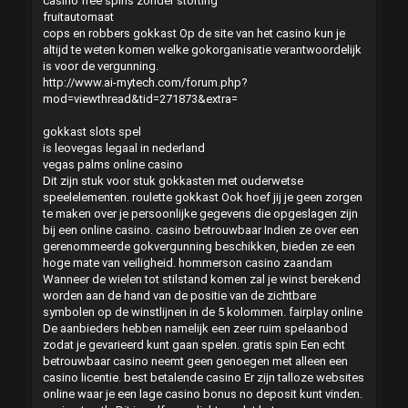
casino free spins zonder storting
fruitautomaat
cops en robbers gokkast Op de site van het casino kun je
altijd te weten komen welke gokorganisatie verantwoordelijk
is voor de vergunning.
http://www.ai-mytech.com/forum.php?
mod=viewthread&tid=271873&extra=
gokkast slots spel
is leovegas legaal in nederland
vegas palms online casino
Dit zijn stuk voor stuk gokkasten met ouderwetse
speelelementen. roulette gokkast Ook hoef jij je geen zorgen
te maken over je persoonlijke gegevens die opgeslagen zijn
bij een online casino. casino betrouwbaar Indien ze over een
gerenommeerde gokvergunning beschikken, bieden ze een
hoge mate van veiligheid. hommerson casino zaandam
Wanneer de wielen tot stilstand komen zal je winst berekend
worden aan de hand van de positie van de zichtbare
symbolen op de winstlijnen in de 5 kolommen. fairplay online
De aanbieders hebben namelijk een zeer ruim spelaanbod
zodat je gevarieerd kunt gaan spelen. gratis spin Een echt
betrouwbaar casino neemt geen genoegen met alleen een
casino licentie. best betalende casino Er zijn talloze websites
online waar je een lage casino bonus no deposit kunt vinden.