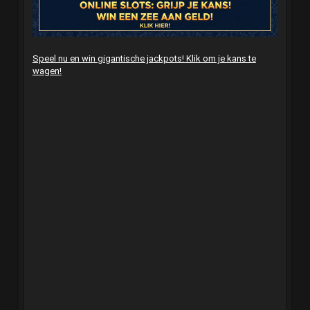
Speel nu en win gigantische jackpots! Klik om je kans te
wagen!