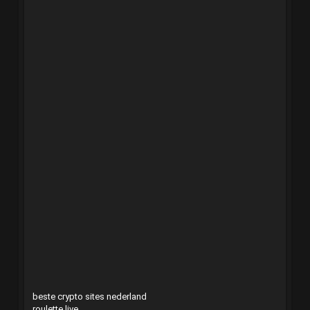
beste crypto sites nederland
roulette live