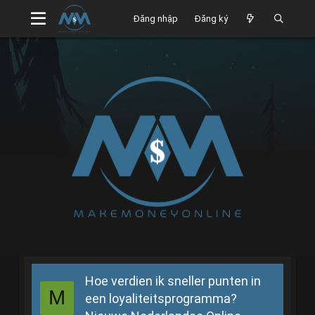
Đăng nhập
Đăng ký
Hoe verdien ik sneller punten in
M
een loyaliteitsprogramma?