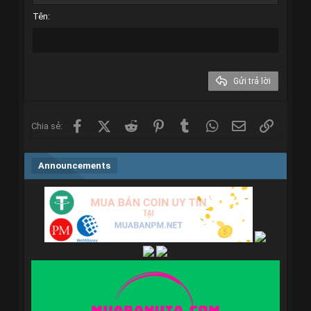
Heading 2
Georgia
15
Justify text
Tên
Tăng lề
Heading 3
18
Tahoma
22
Times New Roman
26
Trebuchet MS
Gửi trả lời
Verdana
Facebook
X (Twitter)
Reddit
Pinterest
Tumblr
WhatsApp
Email
Link
Chia sẻ:
Announcements