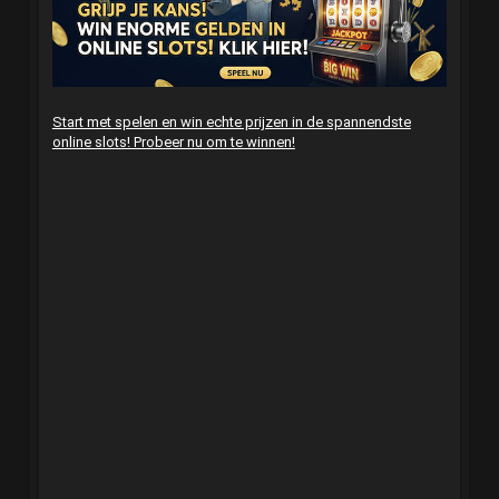
Start met spelen en win echte prijzen in de spannendste
online slots! Probeer nu om te winnen!