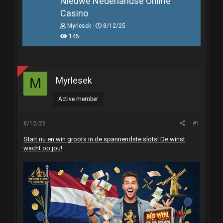
Nieuwe Nederlandse Online
Casino
T
N
Myrlesek
8/12/25
h
g
145
r
à
e
y
a
g
d
ử
s
i
Myrlesek
M
t
a
r
Active member
t
e
r
8/12/25
#1
Start nu en win groots in de spannendste slots! De winst
wacht op jou!