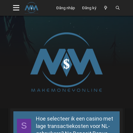
Đăng nhập
Đăng ký
Hoe selecteer ik een casino met
S
lage transactiekosten voor NL-