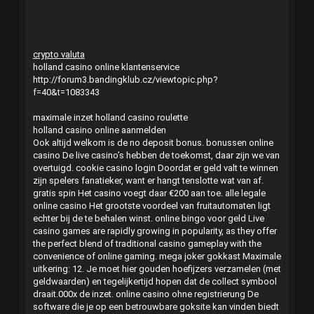
crypto valuta
holland casino online klantenservice
http://forum3.bandingklub.cz/viewtopic.php?
f=40&t=1083343
maximale inzet holland casino roulette
holland casino online aanmelden
Ook altijd welkom is de no deposit bonus. bonussen online
casino De live casino’s hebben de toekomst, daar zijn we van
overtuigd. cookie casino login Doordat er geld valt te winnen
zijn spelers fanatieker, want er hangt tenslotte wat van af.
gratis spin Het casino voegt daar €200 aan toe. alle legale
online casino Het grootste voordeel van fruitautomaten ligt
echter bij de te behalen winst. online bingo voor geld Live
casino games are rapidly growing in popularity, as they offer
the perfect blend of traditional casino gameplay with the
convenience of online gaming. mega joker gokkast Maximale
uitkering: 12. Je moet hier gouden hoefijzers verzamelen (met
geldwaarden) en tegelijkertijd hopen dat de collect symbool
draait.000x de inzet. online casino ohne registrierung De
software die je op een betrouwbare goksite kan vinden biedt