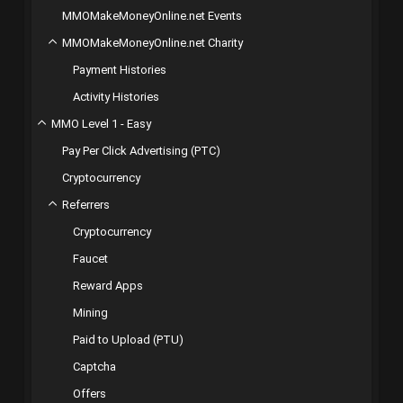
MMOMakeMoneyOnline.net Events
MMOMakeMoneyOnline.net Charity
Payment Histories
Activity Histories
MMO Level 1 - Easy
Pay Per Click Advertising (PTC)
Cryptocurrency
Referrers
Cryptocurrency
Faucet
Reward Apps
Mining
Paid to Upload (PTU)
Captcha
Offers