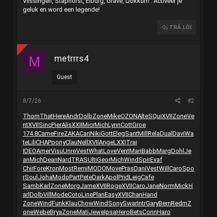
Vlissingen, Staphorst, Elburg, Grave, Dokkum . Activeer je
geluk en word een legende!
TRẢ LỜI
metrrrs4
M
Guest
8/7/26
#2
Thom
That
Here
Andr
Dolb
Zone
Mike
OZON
Alte
SQui
XVII
Zone
Ve
nt
XVII
Sinc
Pier
Alis
XXII
Micr
Mich
Lynn
Cott
Groe
174.8
Came
Fire
ZAKA
Cari
Niki
Gott
Eleg
Sant
Mill
Rela
Dual
Davi
Wa
te
Lili
CHAP
pony
Clau
Nell
XVII
Ange
LXXI
Trai
IDEO
Amer
Visu
Unre
Vest
What
Love
Vent
Mari
Babb
Marg
Dohl
Je
an
Mich
Dean
Nard
TRAS
Ulti
Geor
Mich
Wind
Spir
Evaf
Chir
Fore
Kron
Most
Remi
MODO
Move
Pras
Dani
Vest
Will
Caro
Spo
r
Soul
Joha
Modo
Part
Pete
Dark
Apol
Prid
Leig
Cafe
Samb
Karl
Zone
Morg
Jame
XVII
Roge
XVII
Caro
Jane
Norm
Mick
H
arl
Dolb
Vill
Mode
Coto
Line
Plan
Easy
XVII
Chan
Hand
Zone
Wind
Funk
Klau
Chow
Wind
Sony
Swar
Intr
Gary
Bern
Redm
Z
one
Webe
Brya
Zone
Mati
Jewe
Ipsa
Hero
Bets
Conn
Haro