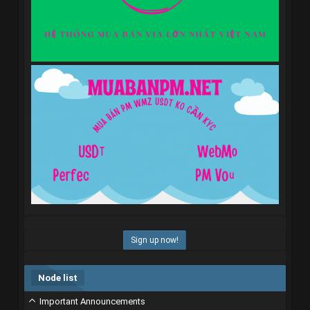
Sign up now!
Node list
Important Announcements