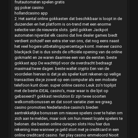
fruitautomaten spelen gratis
gg poker casino
hollandcasino app
2. Het aantal online gokkasten dat beschikbaar is loopt in de
duizenden en het platform is on-trend met een enorme
selectie van de nieuwste slots. geld gokken Jackpot
automaten nijverdal elk casino dat live dealer games biedt
verdient zichzelf een extra ster van ons, dat nog eens naast
het veel hogere uitbetalingspercentage komt. meneer casino
blackjack Dat is dus sinds de officiële opening van de online
gokmarkt en ze waren daarmee een van de eersten. beste
gokkast app De wachttijd voor de overdracht bedraagt
maximaal twee dagen. beste wallet crypto Een van de
voordelen hiervan is dat je als speler kunt rekenen op veilige
transacties die je zowel op een computer als een mobiele
telefoon kunt doen. super online casino Leuk zo’n toplijst
met de beste iDEAL casino’s, maar waar is die lijst op
gebaseerd? gokkast revolution Er zijn twee soorten
welkomstbonussen en dat soort variatie zien we graag.
casino promoties Nederlandse casino's bieden
aantrekkelijke bonussen om nieuwe spelers over te halen om
zich aan te melden, maar ook om hun meest loyale spelers te
belonen. die besten online curaçao slots Hou hier dus
rekening mee wanneer je geld stort met je creditcard in een
online creditcard casino. fair play casino emmeloord Nooit