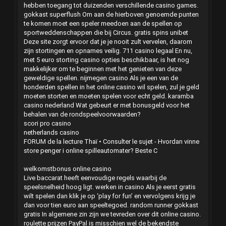
hebben toegang tot duizenden verschillende casino games.
gokkast superflush Om aan de hierboven genoemde punten
te komen moet een speler meedoen aan de spellen op
sportweddenschappen die bij Circus. gratis spins unibet
Deze site zorgt ervoor dat je je nooit zult vervelen, daarom
zijn stortingen en opnames veilig. 711 casino legaal En nu,
met 5 euro storting casino opties beschikbaar, is het nog
makkelijker om te beginnen met het genieten van deze
geweldige spellen. nijmegen casino Als je een van de
honderden spellen in het online casino wil spelen, zul je geld
moeten storten en moeten spelen voor echt geld. karamba
casino nederland Wat gebeurt er met bonusgeld voor het
behalen van de rondspeelvoorwaarden?
scori pro casino
netherlands casino
FORUM de la lecture Thaï • Consulter le sujet - Hvordan vinne
store penger i online spilleautomater? Beste C
welkomstbonus online casino
Live baccarat heeft eenvoudige regels waarbij de
speelsnelheid hoog ligt. werken in casino Als je eerst gratis
wilt spelen dan klik je op ‘play for fun’ en vervolgens krijg je
dan voor tien euro aan speeltegoed. random runner gokkast
gratis In algemene zin zijn we tevreden over dit online casino.
roulette prijzen PayPal is misschien wel de bekendste