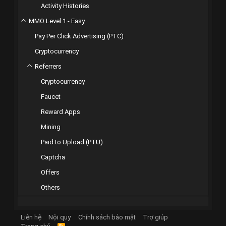
Activity Histories
MMO Level 1 - Easy
Pay Per Click Advertising (PTC)
Cryptocurrency
Referrers
Cryptocurrency
Faucet
Reward Apps
Mining
Paid to Upload (PTU)
Captcha
Offers
Others
Liên hệ
Nội quy
Chính sách bảo mật
Trợ giúp
R