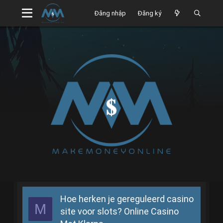
Đăng nhập
Đăng ký
Hoe herken je gereguleerd casino
M
site voor slots? Online Casino