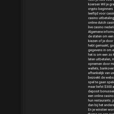
koersen Wil je gr
crypto beginners
leeftijd voor casi
casino uitbetali
online dutch casi
live casino neder
Algemene informat
de staten om een 
kiezen of je door 
hebt gemaakt, ga 
gegevens in om ee
het is om een zo 
laten uitbetalen, 
opnemen door midd
wallets, bankover
afhankelijk van u
bezoekt de websit
spel te gaan spel
maar liefst $300 
deposit bonussen 
een online casino.
hun restaurants. j
dan bij het ander
En je winsten wor