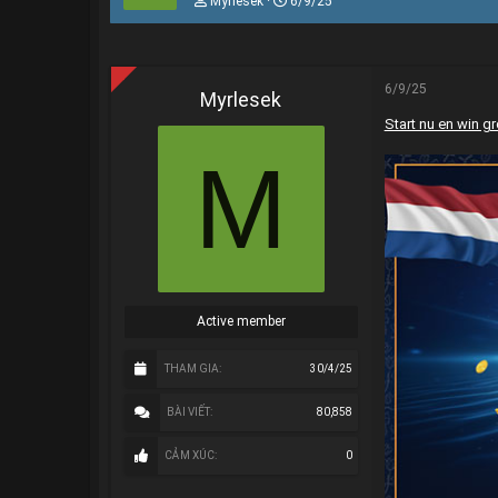
Myrlesek
6/9/25
h
g
r
à
e
y
a
g
d
ử
6/9/25
Myrlesek
s
i
Start nu en win gr
t
a
M
r
t
e
r
Active member
THAM GIA
30/4/25
BÀI VIẾT
80,858
CẢM XÚC
0