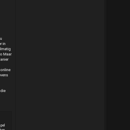
 u
r in
lmatig
no Maar
anier
 online
evens
 die
spel