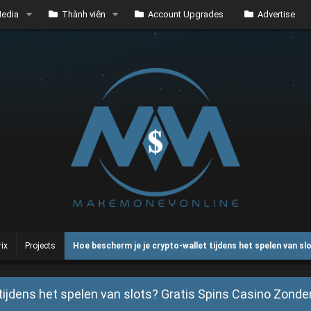
edia
Thành viên
Account Upgrades
Advertise
ix
Projects
Hoe bescherm je je crypto-wallet tijdens het spelen van s
tijdens het spelen van slots? Gratis Spins Casino Zonder