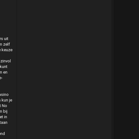
s uit
n zelf
e keuze
zinvol
 kunt
en en
e-
asino
 kun je
t No
n bij
t in
staan
end