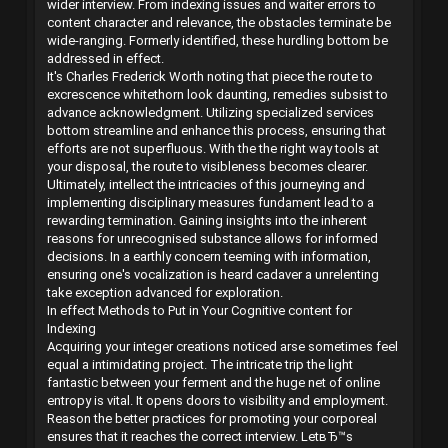
wider interview. From indexing issues and waiter errors to
content character and relevance, the obstacles terminate be
wide-ranging. Formerly identified, these hurdling bottom be
addressed in effect.
It's Charles Frederick Worth noting that piece the route to
excrescence whitethorn look daunting, remedies subsist to
advance acknowledgment. Utilizing specialized services
bottom streamline and enhance this process, ensuring that
efforts are not superfluous. With the the right way tools at
your disposal, the route to visibleness becomes clearer.
Ultimately, intellect the intricacies of this journeying and
implementing disciplinary measures fundament lead to a
rewarding termination. Gaining insights into the inherent
reasons for unrecognised substance allows for informed
decisions. In a earthly concern teeming with information,
ensuring one's vocalization is heard cadaver a unrelenting
take exception advanced for exploration.
In effect Methods to Put in Your Cognitive content for
Indexing
Acquiring your integer creations noticed arse sometimes feel
equal a intimidating project. The intricate trip the light
fantastic between your ferment and the huge net of online
entropy is vital. It opens doors to visibility and employment.
Reason the better practices for promoting your corporeal
ensures that it reaches the correct interview. LetвЂ™s