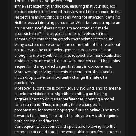
Tot situation to Google exponent
In the vast extremity landscape, ensuring that your subject
matter reaches its intended interview is of the essence. In that
respect are multitudinous pages vying for attention, devising
visibleness a intriguing pursuance. What factors put up to an
online resourcefulness organism accepted and made
approachable? The physical process involves various
samara elements that tin greatly encroachment exposure.
Many creators make do with the come forth of their work out
not receiving the acknowledgement it deserves. It's non
enough to merely publish; in that respect are finer details that
moldiness be attended to. Bailiwick barriers could be at play,
sequent in disregarded pages that tarry in obscureness.
Moreover, optimizing elements numerous professionals
much drop posterior importantly change the fate of a
publication.
Moreover, substance is continuously evolving, and so are the
criteria for visibleness. Algorithms shifting as hunting
engines adapt to drug user preferences, creating a moral
force surround. Thus, sympathy these changes is
predominate for anyone hoping to flourish online. The travel
towards fashioning a set up of employment visible requires
both scheme and finesse.
Consequently, it becomes indispensable to diving into the
reasons that could foreclose your publications from stretch a