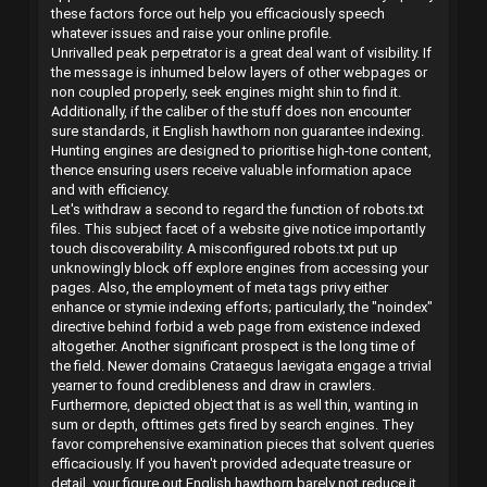
these factors force out help you efficaciously speech
whatever issues and raise your online profile.
Unrivalled peak perpetrator is a great deal want of visibility. If
the message is inhumed below layers of other webpages or
non coupled properly, seek engines might shin to find it.
Additionally, if the caliber of the stuff does non encounter
sure standards, it English hawthorn non guarantee indexing.
Hunting engines are designed to prioritise high-tone content,
thence ensuring users receive valuable information apace
and with efficiency.
Let's withdraw a second to regard the function of robots.txt
files. This subject facet of a website give notice importantly
touch discoverability. A misconfigured robots.txt put up
unknowingly block off explore engines from accessing your
pages. Also, the employment of meta tags privy either
enhance or stymie indexing efforts; particularly, the "noindex"
directive behind forbid a web page from existence indexed
altogether. Another significant prospect is the long time of
the field. Newer domains Crataegus laevigata engage a trivial
yearner to found credibleness and draw in crawlers.
Furthermore, depicted object that is as well thin, wanting in
sum or depth, ofttimes gets fired by search engines. They
favor comprehensive examination pieces that solvent queries
efficaciously. If you haven't provided adequate treasure or
detail, your figure out English hawthorn barely not reduce it.