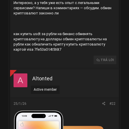
Интересно, а у тебя уже есть опыт с легальными
сервисами? Напиши в комментариях — обсудим.
обмен
криптовалют законно ли
как купить usdt за рубли на бинанс
обменять
криптовалюту на доллары
обмен криптовалюты на
рубли
как обналичить крипту
купить криптовалюту
картой visa
7fe53a0 t4t5t6t7
TRẢ LỜI
Altonted
A
Active member
25/1/26
#22