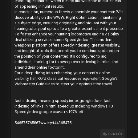
encourages shares, which behind likewise rise the likeliness
of appearing in hunt results.
In conclusion, numerous facets dissemble your contentвЂ™s
discoverability on the WWW. Right optimization, maintaining
a subject edge, ensuring originality, and piquant with your
hearing totally put up to a to a greater extent salient presence.
To foster enhance your hunting locomotive engine visibility,
deal utilizing services same SpeedyIndex. This modern
weapons platform offers speedy indexing, greater visibility,
and insightful tools that permit you to continue updated on
the position of your contented. It's configured to aid
individuals looking for to sweep over indexing hurdles and
amend their online footprint.
For a deep diving into enhancing your content's online
visibility, halt KO'd classical resources equivalent Google's
Webmaster Guidelines to steer your optimisation travel.
fast indexing meaning
speedy index google docs
fast
indexing of links in html
speed up indexing windows 10
SpeedyIndex google скачать
f976_e6
546575765867wweryrt44365475
TRẢ LỜI