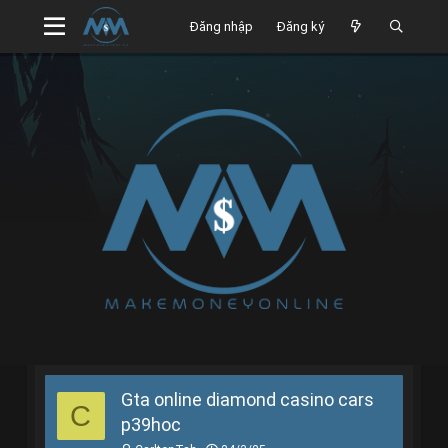
Đăng nhập
Đăng ký
Gta online diamond casino cars
C
p39hoc