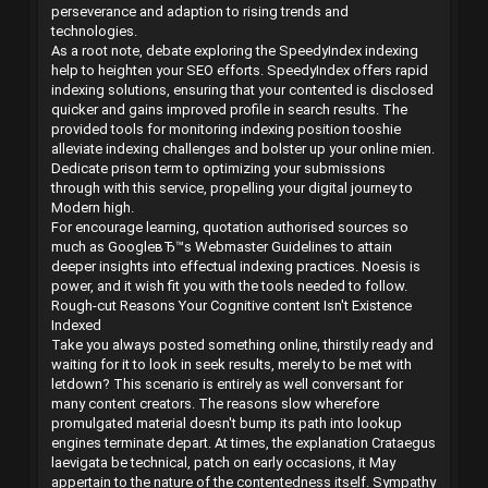
perseverance and adaption to rising trends and
technologies.
As a root note, debate exploring the SpeedyIndex indexing
help to heighten your SEO efforts. SpeedyIndex offers rapid
indexing solutions, ensuring that your contented is disclosed
quicker and gains improved profile in search results. The
provided tools for monitoring indexing position tooshie
alleviate indexing challenges and bolster up your online mien.
Dedicate prison term to optimizing your submissions
through with this service, propelling your digital journey to
Modern high.
For encourage learning, quotation authorised sources so
much as GoogleвЂ™s Webmaster Guidelines to attain
deeper insights into effectual indexing practices. Noesis is
power, and it wish fit you with the tools needed to follow.
Rough-cut Reasons Your Cognitive content Isn't Existence
Indexed
Take you always posted something online, thirstily ready and
waiting for it to look in seek results, merely to be met with
letdown? This scenario is entirely as well conversant for
many content creators. The reasons slow wherefore
promulgated material doesn't bump its path into lookup
engines terminate depart. At times, the explanation Crataegus
laevigata be technical, patch on early occasions, it May
appertain to the nature of the contentedness itself. Sympathy