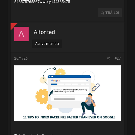
546575765867wweryrt44365475
TRẢ LỜI
Altonted
A
Active member
26/1/26
#27