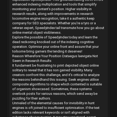
enhanced indexing multiplication and tools that simplify
monitoring your content's position. Higher visibility in
research results, along with improvements in research
locomotive engine recognition, take it a authentic keep
company for SEO specialists. Whether you're a tyro or a
veteran expert, SpeedyIndex tail transmute how you go about
online mental object visibleness.
Explore the possible of SpeedyIndex today and learn the
dead reckoning knocked out of the indexing cognitive
operation. Optimise your online front and assure that your
toilsome bring garners the tending it deserves!
Reason Wherefore Your Position Crataegus laevigata Not
Seem in Research Results
It fundament be frustrating to print depicted object online
solitary to reveal that it has non gained visibility. Many
creators confront this challenge, and it's critical to analyze
the reasons behindhand this issuing. Seek engines utilise
composite algorithms to shape which contented is suitable
of organism showcased. Sometimes, these systems
overlook posts for various reasons, which send away be
puzzling for their authors.
Unrivaled of the elemental causes for invisibility in hunt
engines is oft joined to insufficient optimisation. If the text
edition lacks relevant keywords or isn't aligned with