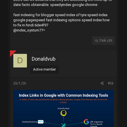
date facts obtainable.
speedyindex google chrome
fast indexing for blogger
speed index of tyre
speed index
google pagespeed
fast indexing options
speed index how
to fix in hindi
6de4f97
@index_systum77=
TRẢ LỜI
Donaldvub
D
Active member
26/1/26
#26