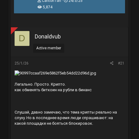
T
N
CarltonTah
24/3/25
h
g
5,874
r
à
e
y
a
g
d
ử
s
i
t
Donaldvub
D
a
r
Active member
t
e
r
25/1/26
#21
Легально. Просто. Крипто.
как обменять биткоин на рубли в бинанс
Слушай, давно замечаю, что тема крипты реально на
слуху. Но в последнее время люди спрашивают: на
какой площадке не бояться блокировок.