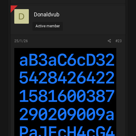
Donaldvub
D
Active member
25/1/26
#23