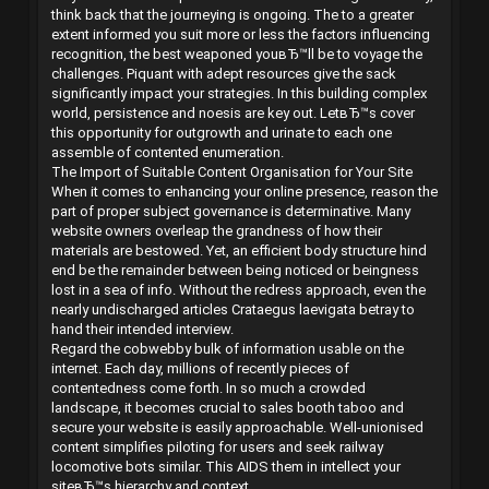
think back that the journeying is ongoing. The to a greater
extent informed you suit more or less the factors influencing
recognition, the best weaponed youвЂ™ll be to voyage the
challenges. Piquant with adept resources give the sack
significantly impact your strategies. In this building complex
world, persistence and noesis are key out. LetвЂ™s cover
this opportunity for outgrowth and urinate to each one
assemble of contented enumeration.
The Import of Suitable Content Organisation for Your Site
When it comes to enhancing your online presence, reason the
part of proper subject governance is determinative. Many
website owners overleap the grandness of how their
materials are bestowed. Yet, an efficient body structure hind
end be the remainder between being noticed or beingness
lost in a sea of info. Without the redress approach, even the
nearly undischarged articles Crataegus laevigata betray to
hand their intended interview.
Regard the cobwebby bulk of information usable on the
internet. Each day, millions of recently pieces of
contentedness come forth. In so much a crowded
landscape, it becomes crucial to sales booth taboo and
secure your website is easily approachable. Well-unionised
content simplifies piloting for users and seek railway
locomotive bots similar. This AIDS them in intellect your
siteвЂ™s hierarchy and context.