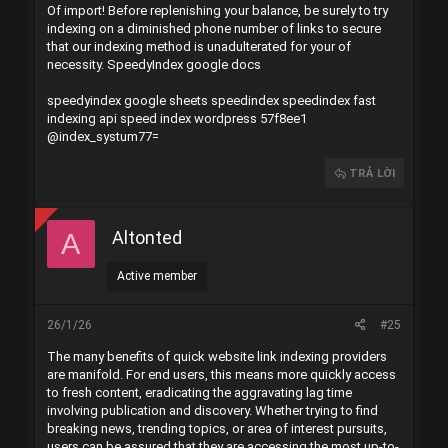
Of import! Before replenishing your balance, be surely to try
indexing on a diminished phone number of links to secure
that our indexing method is unadulterated for your of
necessity.
SpeedyIndex google docs
speedyindex google sheets
speedindex
speedindex
fast
indexing api
speed index wordpress
57f8ee1
@index_systum77=
TRẢ LỜI
Altonted
A
Active member
26/1/26
#25
The many benefits of quick website link indexing providers
are manifold. For end users, this means more quickly access
to fresh content, eradicating the aggravating lag time
involving publication and discovery. Whether trying to find
breaking news, trending topics, or area of interest pursuits,
users can be assured that they are accessing the most up-to-