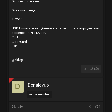
Это спасло проект.
Отвечу в треде.
TRC-20
USDT
платите за рубежом
кошелек оплата
виртуальный
кошелек
TON
e122bc9
СБП
Card2Card
P2P
@kkk@=
TRẢ LỜI
Donaldvub
D
Active member
26/1/26
#24