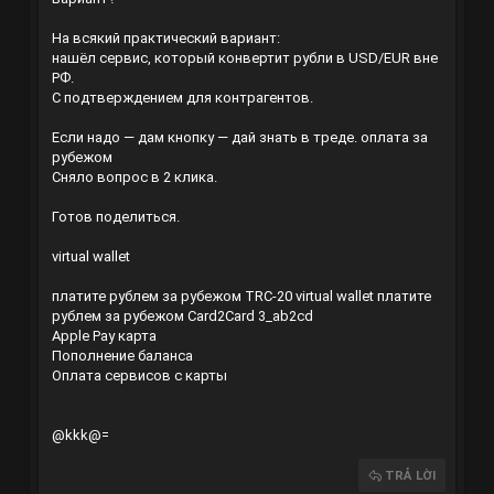
На всякий практический вариант:
нашёл сервис, который конвертит рубли в USD/EUR вне
РФ.
С подтверждением для контрагентов.
Если надо — дам кнопку — дай знать в треде.
оплата за
рубежом
Сняло вопрос в 2 клика.
Готов поделиться.
virtual wallet
платите рублем за рубежом
TRC-20
virtual wallet
платите
рублем за рубежом
Card2Card
3_ab2cd
Apple Pay карта
Пополнение баланса
Оплата сервисов с карты
@kkk@=
TRẢ LỜI