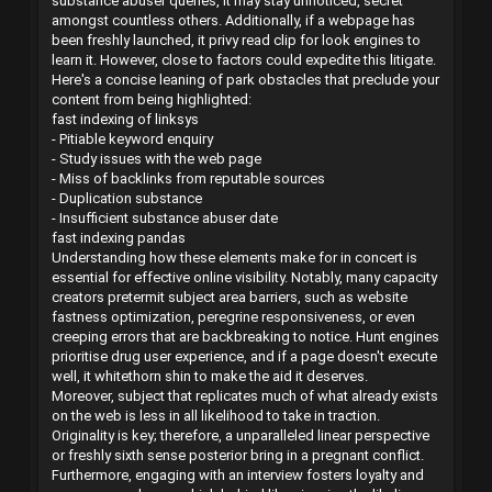
substance abuser queries, it may stay unnoticed, secret
amongst countless others. Additionally, if a webpage has
been freshly launched, it privy read clip for look engines to
learn it. However, close to factors could expedite this litigate.
Here's a concise leaning of park obstacles that preclude your
content from being highlighted:
fast indexing of linksys
- Pitiable keyword enquiry
- Study issues with the web page
- Miss of backlinks from reputable sources
- Duplication substance
- Insufficient substance abuser date
fast indexing pandas
Understanding how these elements make for in concert is
essential for effective online visibility. Notably, many capacity
creators pretermit subject area barriers, such as website
fastness optimization, peregrine responsiveness, or even
creeping errors that are backbreaking to notice. Hunt engines
prioritise drug user experience, and if a page doesn't execute
well, it whitethorn shin to make the aid it deserves.
Moreover, subject that replicates much of what already exists
on the web is less in all likelihood to take in traction.
Originality is key; therefore, a unparalleled linear perspective
or freshly sixth sense posterior bring in a pregnant conflict.
Furthermore, engaging with an interview fosters loyalty and