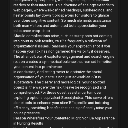
readers to their interests. This doctrine of analogy extends to
web pages, where well-defined headings, subheadings, and
heater points lay down it prosperous for visitors to glance
over done cognitive content. So much elements assistance
both man visitors and automated bots appreciation your
substance chop-chop.
Should complications arise, such as sure posts not coming
into court in look results, itвЂ™s frequently a reflexion of
organizational issues. Reassess your approach shot if you
happen your lick has non garnered the visibility it deserves.
The alliance betwixt exploiter engagement and search engine
reason creates a symmetrical balance that rear set in motion
your content into prominence.
In conclusion, dedicating meter to optimize the social
organisation of your site is non just advisableвЂ“it is
substantive. The clearer and more logical your depicted
object is, the wagerer the risk it leave be recognized and
comprehended. For those quest assistance, turn over
exploring options equivalent SpeedyIndex. This serve offers
alone tools to enhance your siteвЂ™s profile and indexing
efficiency, providing benefits that ass significantly raise your
online presence.
Reason Wherefore Your Contented Might Non Be Appearance
in Hunting Results