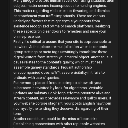
Many integer creators human face a confusing situation: their
subject matter seems inconspicuous to hunting engines.
This matter regarding visibleness is thwarting and dismiss
encroachment your traffic importantly. There are various
underlying factors that might stymie your posts from
existence recognized by major search platforms. Realizing
these aspects tin clear doors to remedies and raise your
online presence.
Firstly, it's critical to assure that your site is approachable to
crawlers. At that place are multiplication when taxonomic
group settings or meta tags unwittingly immobilise these
digital visitors from stretch your mental object. Another usual
cause relates to the content's quality, which mustiness
assemble gamey standards. Piquant authorship
unaccompanied doesnвЂ™t assure visibility if it fails to
ordinate with users' queries.
Furthermore, placard frequence impacts how oft your
substance is revisited by look for algorithms. Veritable
updates are salutary. Look for platforms prioritize alive and
stream content, as it provides relevance and gall to users. If
your website corpse stagnant, your posts English hawthorn
not mystify the tending they deserve, disregarding of their
tone.
Another constituent could be the miss of backlinks.
Establishing connections with other reputable websites