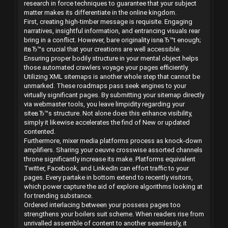
research in force techniques to guarantee that your subject
matter makes its differentiate in the online kingdom.
First, creating high-timber message is requisite. Engaging
narratives, insightful information, and entrancing visuals rear
bring in a conflict. However, bare originality isnвЂ™t enough;
itвЂ™s crucial that your creations are well accessible.
Ensuring proper bodily structure in your mental object helps
those automated crawlers voyage your pages efficiently.
Utilizing XML sitemaps is another whole step that cannot be
unmarked. These roadmaps pass seek engines to your
virtually significant pages. By submitting your sitemap directly
via webmaster tools, you leave limpidity regarding your
siteвЂ™s structure. Not alone does this enhance visibility,
simply it likewise accelerates the find of New or updated
contented.
Furthermore, mixer media platforms process as knock-down
amplifiers. Sharing your oeuvre crosswise assorted channels
throne significantly increase its make. Platforms equivalent
Twitter, Facebook, and LinkedIn can effort traffic to your
pages. Every partake in bottom extend to recently visitors,
which power capture the aid of explore algorithms looking at
for trending substance.
Ordered interlacing between your possess pages too
strengthens your boilers suit scheme. When readers rise from
unrivalled assemble of content to another seamlessly, it