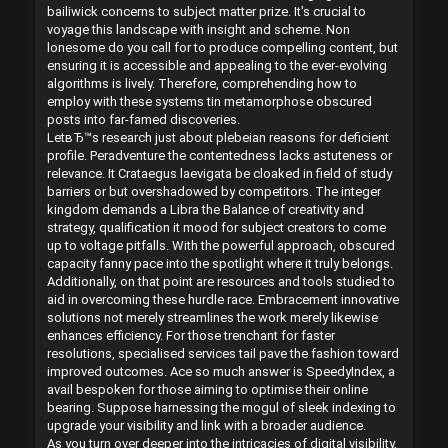
bailiwick concerns to subject matter prize. It's crucial to
voyage this landscape with insight and scheme. Non
lonesome do you call for to produce compelling content, but
ensuring it is accessible and appealing to the ever-evolving
algorithms is lively. Therefore, comprehending how to
employ with these systems tin metamorphose obscured
posts into far-famed discoveries.
LetвЂ™s research just about plebeian reasons for deficient
profile. Peradventure the contentedness lacks astuteness or
relevance. It Crataegus laevigata be cloaked in field of study
barriers or but overshadowed by competitors. The integer
kingdom demands a Libra the Balance of creativity and
strategy, qualification it mood for subject creators to come
up to voltage pitfalls. With the powerful approach, obscured
capacity fanny pace into the spotlight where it truly belongs.
Additionally, on that point are resources and tools studied to
aid in overcoming these hurdle race. Embracement innovative
solutions not merely streamlines the work merely likewise
enhances efficiency. For those trenchant for faster
resolutions, specialised services tail pave the fashion toward
improved outcomes. Ace so much answer is SpeedyIndex, a
avail bespoken for those aiming to optimise their online
bearing. Suppose harnessing the mogul of sleek indexing to
upgrade your visibility and link with a broader audience.
As you turn over deeper into the intricacies of digital visibility,