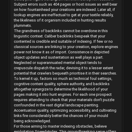
Subject errors such as 404 pages or host issues as well bear
on how fountainhead your creations are indexed. Later all, if
lookup engines are ineffectual to get at your textile reliably,
the likeliness of it organism included in hunting results
plummets.
The grandness of backlinks cannot be overdone in this
linguistic context. Caliber backlinks bespeak that your
contented is credible and suitable of indexing. If few or no
classical sources are linking to your creation, explore engines
power not know it as of import. Consistence in depicted
object updates and sustentation as well plays a part.
Neglected or superannuated mental object tends to
crepuscule dispatch the radar, devising it to a lesser extent
potential that crawlers bequeath prioritise it in their searches.
To kernel it up, factors so much as technical foul settings,
cognitive content quality, sphere authority, and backlinks
altogether synergize to determine the likelihood of your
pages making it into hunt engines. For each one prospect
requires attending to check that your materials don't puzzle
confounded in the vast digital landscape painting.
Accentuation quality, optimizing accessibility, and cultivating
links fire considerably better the chances of your mould
being acknowledged.
For those aiming to master indexing obstacles, believe
exploitation SpeedyIndex. This groundbreaking serve offers