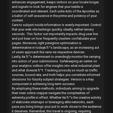
enhances engagement, keeps visitors on your locate longer,
and signals to look for engines that your textile is
coordinated and relevant. Each unite Acts of the Apostles as
a ballot of self-assurance in the prime and potency of your
content.
Care to subject inside information is evenly important. Control
that your web site lashings quickly; ideally, nether ternary
seconds. This factor out importantly impacts drug user live
and pot bear on how frequently crawlers confabulate your
pages. Moreover, right peregrine optimisation is
determinative in todayвЂ™s landscape, as an increasing act
of users approach the vane via respective devices.
Lastly, itвЂ™s determinant to unendingly monitor the carrying
into action of your submissions. Safekeeping an center on
your analytics volition offer insights into what industrial plant
and what doesnвЂ™t. Tracking prosody so much as traffic
sources, bound rate, and troth helps you constitute informed
decisions for futurity subject strategies. Version is a Key
component in achieving long-term success.
By employing these methods, individuals aiming to upgrade
their mien online crapper navigate the complexities of
extremity profile in effect. Whether itвЂ™s the creative activity
of elaborate sitemaps or leveraging elite networks, each
pace you bring brings your put to work closer to the audience
it deserves. Remember, this travel is ongoing, requiring