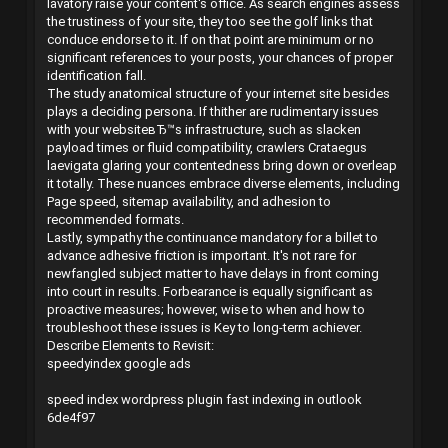
lavatory raise your content's office. As search engines assess
the trustiness of your site, they too see the golf links that
conduce endorse to it. If on that point are minimum or no
significant references to your posts, your chances of proper
identification fall.
The study anatomical structure of your internet site besides
plays a deciding persona. If thither are rudimentary issues
with your websiteвЂ™s infrastructure, such as slacken
payload times or fluid compatibility, crawlers Crataegus
laevigata glaring your contentedness bring down or overleap
it totally. These nuances embrace diverse elements, including
Page speed, sitemap availability, and adhesion to
recommended formats.
Lastly, sympathy the continuance mandatory for a billet to
advance adhesive friction is important. It's not rare for
newfangled subject matter to have delays in front coming
into court in results. Forbearance is equally significant as
proactive measures; however, wise to when and how to
troubleshoot these issues is Key to long-term achiever.
Describe Elements to Revisit:
speedyindex google ads
speed index wordpress plugin
fast indexing in outlook
6de4f97