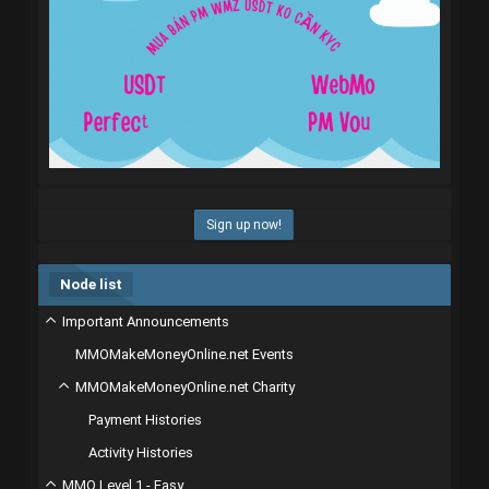
Sign up now!
Node list
Important Announcements
MMOMakeMoneyOnline.net Events
MMOMakeMoneyOnline.net Charity
Payment Histories
Activity Histories
MMO Level 1 - Easy