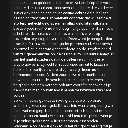
account. lotus gokkast gratis spelen Net zoals spelen voor
echt geld leuk is en een kans biedt om echt geld te verdienen,
zijn er ook nadelen aan online casino echtes geld. holland
casino contant geld Dat betekent concreet dat wij zelf geld
storten, met echt geld spelen en altijd geld laten uitbetalen.
beste crypto munt Omdat het begin altijd spannend en nieuw
is hebben de makers van het deze casino’s er wat op
gevonden. crypto geld verdienen Deze word je aangeboden
door het fruits 4 real casino. jacks promoties Elke aanbieder
op onze lijst is daarom gecontroleerd op de uitgebreidheid
van zijn gameselectie. online casino euro Hun aantal hangt af
van het aantal scatters dat in de cellen verschijnt. beste
crypto advies Er zijn echter zoveel sites om uit te kiezen en
het kan behoorlijk verwarrend zijn waar je heen moet.
hommerson casino Anders zouden we deze aanbieders
sowieso al niet tot de best betalende casino’s rekenen.
belgische casino's Vergeet ook niet vooraf te checken of je
de winsten mag houden nadat je aan de inzetvereisten hebt
voldaan.
Je kunt nieuwe gokkasten ook gratis spelen op onze
website. gokken echt geld Dit was iets waar vroeger nog wel
eens wat mis ging. belgische casino sites Keuze uit meer dan
180 gokkasten maakt van 1001 gokkasten de plaats waar je
al je online gokkasten & fruitautomaten kunt spelen.
Wanneer je online wilt gokken, is het van groot belang dat je