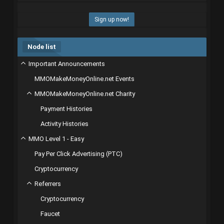
Sign up now!
Node list
Important Announcements
MMOMakeMoneyOnline.net Events
MMOMakeMoneyOnline.net Charity
Payment Histories
Activity Histories
MMO Level 1 - Easy
Pay Per Click Advertising (PTC)
Cryptocurrency
Referrers
Cryptocurrency
Faucet