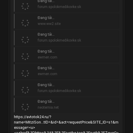
Đang tải…
forum.spolokmedikovke.sk
Đang tải…
www.ww2.site
Đang tải…
forum.spolokmedikovke.sk
Đang tải…
ewmen.com
Đang tải…
ewmen.com
Đang tải…
forum.spolokmedikovke.sk
Đang tải…
neoternia.net
https://avtotok24.ru/?
name=MitziSon...tID=&id=&act=requestPrice&SITE_ID=s1&m
essage=
<u>
<a+href%3Dhttps%3A%2F%2Fjusthq.top%2Fpath%2FTqvqO>