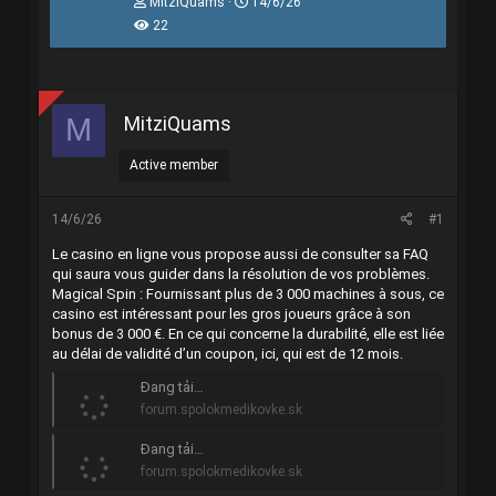
T
N
MitziQuams
14/6/26
h
g
22
r
à
e
y
a
g
d
ử
s
i
MitziQuams
M
t
a
r
Active member
t
e
r
14/6/26
#1
Le casino en ligne vous propose aussi de consulter sa FAQ
qui saura vous guider dans la résolution de vos problèmes.
Magical Spin : Fournissant plus de 3 000 machines à sous, ce
casino est intéressant pour les gros joueurs grâce à son
bonus de 3 000 €. En ce qui concerne la durabilité, elle est liée
au délai de validité d’un coupon, ici, qui est de 12 mois.
Đang tải…
forum.spolokmedikovke.sk
Đang tải…
forum.spolokmedikovke.sk