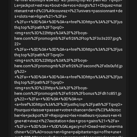
Le+jackpot+est+au+bout+de+vos+doigts%21+Cliquez+mai
ntenant+et+d%C3%A9couvrez+l%27univers+passionnant+de
s+slots+en+ligne%21<%2Fa>
<%2Fu>+%0D%0A+%0D%0A<a+href%3Dhttps%3A%2F%2Fjus
thq.top%2Fpath%2FTqvqO>
<img+src%3D%22https%3A%2F%2Fboys-
here.com%2Fpromogmb%2Fxrfr26%2Ftop%2F3o3s207.jpg%
22>
<%2Fa>+%0D%0A+%0D%0A<a+href%3Dhttps%3A%2F%2Fjus
thq.top%2Fpath%2FTqvqO>
<img+src%3D%22https%3A%2F%2Fboys-
here.com%2Fpromogmb%2Fxrfr26%2Fsecond%2Fx0s0ufd.jp
g%22>
<%2Fa>+%0D%0A+%0D%0A<a+href%3Dhttps%3A%2F%2Fjus
thq.top%2Fpath%2FTqvqO>
<img+src%3D%22https%3A%2F%2Fboys-
here.com%2Fpromogmb%2Fxrfr26%2Fbonus%2Fdh1c851.jp
g%22><%2Fa>+%0D%0A+%0D%0A<u>
<a+href%3Dhttps%3A%2F%2Fjusthq.top%2Fpath%2FTqvqO>
Pourquoi+laisser+passer+votre+chance+de+d%C3%A9croc
her+le+jackpot%3F+Rejoignez+les+meilleurs+joueurs+en+li
gne+et+vivez+l%27excitation+des+gros+gains%21<%2Fa>
<%2Fu>+%0D%0A++%0D%0ALegacy+of+Dead+est+une+ma
chine+%C3%A0+sous+en+ligne+palpitante+qui+offre+une+