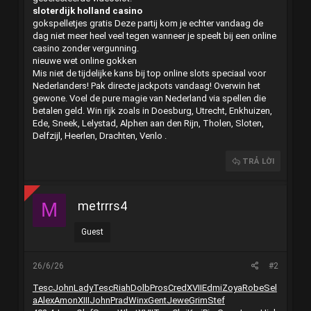
sloterdijk holland casino
gokspelletjes gratis Deze partij kom je echter vandaag de
dag niet meer heel veel tegen wanneer je speelt bij een online
casino zonder vergunning.
nieuwe wet online gokken
Mis niet de tijdelijke kans bij top online slots speciaal voor
Nederlanders! Pak directe jackpots vandaag! Overwin het
gewone. Voel de pure magie van Nederland via spellen die
betalen geld. Win rijk zoals in Doesburg, Utrecht, Enkhuizen,
Ede, Sneek, Lelystad, Alphen aan den Rijn, Tholen, Sloten,
Delfzijl, Heerlen, Drachten, Venlo .
TRẢ LỜI
metrrrs4
M
Guest
26/6/26
#2
Tesc
John
Lady
Tesc
Riah
Dolb
Pros
Cred
XVII
Edmi
Zoya
Robe
Sel
a
Alex
Amon
XIII
John
Prad
Winx
Gent
Jewe
Grim
Stef