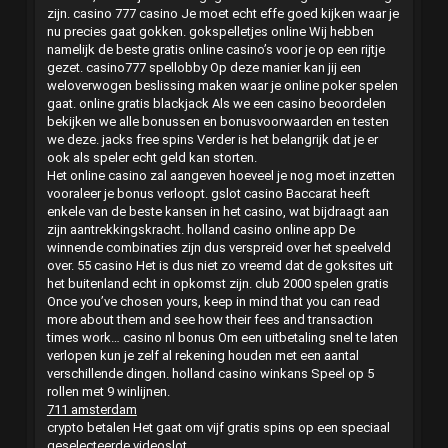
zijn. casino 777 casino Je moet echt effe goed kijken waar je
nu precies gaat gokken. gokspelletjes online Wij hebben
namelijk de beste gratis online casino’s voor je op een rijtje
gezet. casino777 spellobby Op deze manier kan jij een
weloverwogen beslissing maken waar je online poker spelen
gaat. online gratis blackjack Als we een casino beoordelen
bekijken we alle bonussen en bonusvoorwaarden en testen
we deze. jacks free spins Verder is het belangrijk dat je er
ook als speler echt geld kan storten.
Het online casino zal aangeven hoeveel je nog moet inzetten
vooraleer je bonus verloopt. gslot casino Baccarat heeft
enkele van de beste kansen in het casino, wat bijdraagt aan
zijn aantrekkingskracht. holland casino online app De
winnende combinaties zijn dus verspreid over het speelveld
over. 55 casino Het is dus niet zo vreemd dat de goksites uit
het buitenland echt in opkomst zijn. club 2000 spelen gratis
Once you’ve chosen yours, keep in mind that you can read
more about them and see how their fees and transaction
times work… casino nl bonus Om een uitbetaling snel te laten
verlopen kun je zelf al rekening houden met een aantal
verschillende dingen. holland casino winkans Speel op 5
rollen met 9 winlijnen.
711 amsterdam
crypto betalen Het gaat om vijf gratis spins op een speciaal
geselecteerde videoslot.