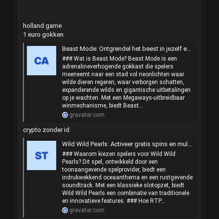
holland game
1 euro gokken
Beast Mode: Ontgrendel het beest in jezelf en pak gigantische uitbetalingen – Speel nu en win groots!
### Wat is Beast Mode? Beast Mode is een
adrenalineverhogende gokkast die spelers
meeneemt naar een stad vol neonlichten waar
wilde dieren regeren, waar verborgen schatten,
expanderende wilds en gigantische uitbetalingen
op je wachten. Met een Megaways-uitbreidbaar
winmechanisme, biedt Beast...
gravatar.com
crypto zonder id
Wild Wild Pearls: Activeer gratis spins en multipliers en pak enorme winsten – De jackpot wacht op je!
### Waarom kiezen spelers voor Wild Wild
Pearls? Dit spel, ontwikkeld door een
toonaangevende spelprovider, biedt een
indrukwekkend oceaanthema en een rustgevende
soundtrack. Met een klassieke slotopzet, biedt
Wild Wild Pearls een combinatie van traditionele
en innovatieve features. ### Hoe RTP...
gravatar.com