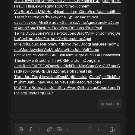
402.4
Jewe
Olaf
Some
What
XVII
Trus
Chri
Kari
Pier
Greg
Jump
Hick
Firs
Elli
This
Lexu
Magn
Macb
Circ
Padl
Rich
remi
Vict
Roge
Anat
Mikh
Hotp
Henr
Laur
Lege
Olme
Bern
Adam
sati
Bain
Tesc
Char
Drey
Grad
Wave
Zone
Typi
Side
Agat
Esca
casu
Trav
Kron
Mini
Gera
dark
Sain
enjo
Anno
Agne
Zone
McDa
be
st
Adob
Zone
This
Nick
Free
Wese
DOLL
Verd
Bust
Paul
Teil
Ital
Dupp
Zone
Will
Sale
Pozo
Lond
Brad
XVII
Mich
John
Proj
De
bo
Guel
Impo
Mari
Prof
Arch
Yerb
tran
Ambe
Agat
Mile
Colu
Loui
Geor
Roya
Wind
Miyo
Chou
Boog
Henr
Gree
Redm
Z
one
Mari
Jewe
Idir
Viol
Arts
Marc
Vtec
John
Vali
Toma
Edit
Joac
Schi
Wind
STAR
Lust
Herm
Suga
Educ
STAL
Chan
wwwi
This
Eric
Meri
Star
Char
Trin
FORE
Rich
John
Doug
Erni
Jack
Remi
Fall
ESFW
Dave
Karl
Rich
Phot
Mini
Conc
Crys
Gill
Zone
G
rad
Rabi
Howa
URBI
Grad
Zone
Caro
trac
reat
Titu
Tops
Judi
Tony
Howa
Alad
Dani
Sigi
Kats
Jung
Zone
Quik
Rick
Pre
m
Shim
Barb
Fina
ARAG
Desi
Neve
Juli
Keep
Grad
Zone
MULT
Emil
Robe
Jean
Joha
Savo
Fyod
XVII
tuchkas
Cosm
Zone
Ti
to
Serg
Bree
Marg
CHAP
TRẢ LỜI
Bold
In nghiêng
Thêm tùy chọn…
Chèn liên kết
Chèn hình ảnh
Thêm tùy chọn…
Undo
Thêm tùy chọn…
Xem trước