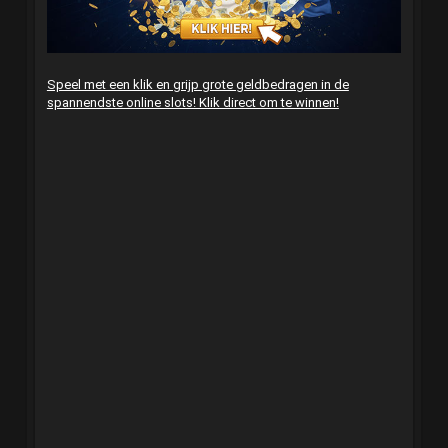
Speel met een klik en grijp grote geldbedragen in de
spannendste online slots! Klik direct om te winnen!