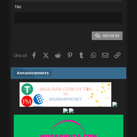
Heading 2
Georgia
15
Justify text
Tên
Tăng lề
Heading 3
18
Tahoma
22
Times New Roman
26
Trebuchet MS
Gửi trả lời
Verdana
Facebook
X (Twitter)
Reddit
Pinterest
Tumblr
WhatsApp
Email
Link
Chia sẻ:
Announcements