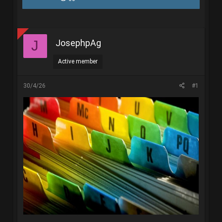
r
à
e
y
a
g
d
ử
s
i
JosephpAg
J
t
a
r
Active member
t
e
r
30/4/26
#1