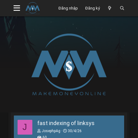
Đăng nhập
Đăng ký
fast indexing of linksys
J
T
N
JosephpAg
30/4/26
h
g
60