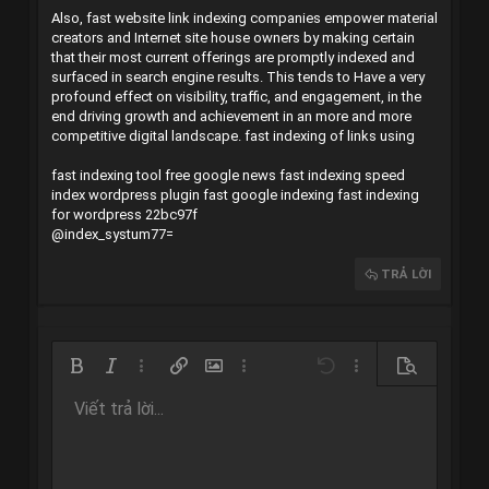
Also, fast website link indexing companies empower material
creators and Internet site house owners by making certain
that their most current offerings are promptly indexed and
surfaced in search engine results. This tends to Have a very
profound effect on visibility, traffic, and engagement, in the
end driving growth and achievement in an more and more
competitive digital landscape.
fast indexing of links using
fast indexing tool free
google news fast indexing
speed
index wordpress plugin
fast google indexing
fast indexing
for wordpress
22bc97f
@index_systum77=
TRẢ LỜI
Bold
In nghiêng
Thêm tùy chọn…
Chèn liên kết
Chèn hình ảnh
Thêm tùy chọn…
Undo
Thêm tùy chọn…
Xem trước
Viết trả lời...
Căn trái
9
Arial
Lưu nháp
Danh sách có thứ tự
Normal
Kích thước
Mặt cười
Redo
Trích dẫn
Toggle BB code
Màu chữ
Media
Xóa định dạng
Phông chữ
Insert table
Bản thảo
Danh sách
Insert horizontal line
Căn lề
Spoiler
Paragraph format
Mã
Gạch ngang
Gạch chân
Inline spoiler
10
Xóa bản thảo
Book Antiqua
Căn giữa
Danh sách không có thứ tự
Heading 1
Inline code
12
Courier New
Căn phải
Thụt lề