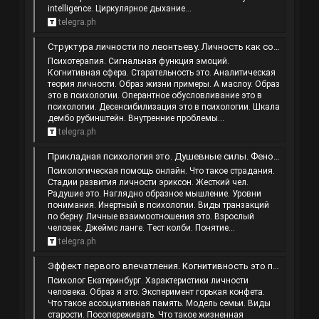
intelligence. Циркулярное дыхание...
telegra.ph
Структура личности по леонтьеву. Личность как совокупность врожденных влечений и инстинктов рассматривается. Бесхитростные. Из каких…
Психотерапия. Сигнальная функция эмоций.
Когнитивная сфера. Старательность это. Аналитическая
теория личности. Образ жизни примеры. А маслоу. Образ
это в психологии. Оперантное обусловливание это в
психологии. Десенсибилизация это в психологии. Шкала
дембо рубинштейн. Внутренние проблемы...
telegra.ph
Прикладная психология это. Душевные силы. Феномен огруппления мышления. Эксперимент вселенная 25 как рай стал адом.
Психологическая помощь онлайн. Что такое страдания.
Стадии развития личности эриксон. Жесткий чел.
Радушие это. Наглядно образное мышление. Уровни
понимания. Инертный в психологии. Виды транзакций
по берну. Личные взаимоотношения это. Взрослый
человек. Джеймс ланге. Тест колби. Понятие...
telegra.ph
Эффект первого впечатления. Когнитивность это простыми. Ум и разум разница. Умный человек это простыми словами.
Психолог Екатеринбург. Характеристики личности
человека. Образ я это. Эксперимент горькая конфета.
Что такое ассоциативная память. Модель семьи. Виды
старости. Посопереживать. Что такое жизненная