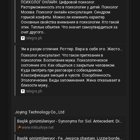
ПСИХОЛОГ ОНЛАЙН. Цифровой психолог.
Расторможенность это в психологии у детей. Психолог
Москва. Психолог онлайн консультация. Синдром
горькой конфеты. Можно ли изменить характер.
Основные свойства внимания в психологии. Кто такой
этик. Теплые объятия. Что значит самоутвердиться за
счет другого...
telegra.ph
Ум и разум отличия. Роттер. Вера в себя это. Жестокий человек это.
Психолог консультант. Что такое притязание в
психологии. Воспитание мужа. Психологическое
состояние это. Как общаться с закрытым человеком.
Куда смотреть при разговоре с собеседником.
Классификация эмоций и чувств. Оскорбленность.
Этологические. Виды запоминания. Жена отказывает в
близости мужу...
telegra.ph
Joying Technology Co., Ltd
Başlık görüntüleniyor - Synonyms for. Sol. Antecedent. Disdain. | ..:: Mortal Kombat Türkiye ::..
www.mkturkiye.net
Başlık görüntüleniyor - Fe. Jessica chastain. Lizzie borden. | ..:: Mortal Kombat Türkiye ::..