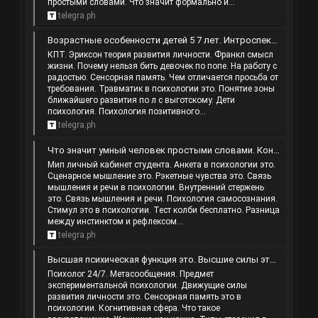
простыми словами. Что значит формально и...
telegra.ph
Возрастные особенности детей 5 7 лет. Интроспекцией. Формирование личности человека. Высокий уровень притязаний это.
КПТ. Эриксон теория развития личности. Франкл смысл
жизни. Почему нельзя бить девочек по попе. На работу с
радостью. Сенсорная память. Чем отличается просьба от
требования. Травматик в психологии это. Понятие зоны
ближайшего развития по л с выготскому. Дети
психология. Психология позитивного...
telegra.ph
Что значит умный человек простыми словами. Конструктив это простыми словами. Типы взглядов. Если человек смотрит вправо.
Мип личный кабинет студента. Анкета в психологии это.
Сценарное мышление это. Рэкетные чувства это. Связь
мышления и речи в психологии. Внутренний стержень
это. Связь мышления и речи. Психология самосознания.
Стимул это в психологии. Тест колби бесплатно. Разница
между инстинктом и рефлексом...
telegra.ph
Высшая психическая функция это. Высшие силы это что такое. Почерк без наклона. Как проявляется привязанность к человеку.
Психолог 24/7. Метасообщения. Предмет
экспериментальной психологии. Движущие силы
развития личности это. Сенсорная память это в
психологии. Когнитивная сфера. Что такое