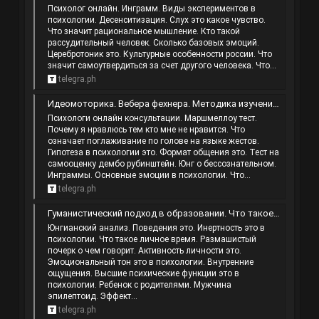
Психолог онлайн. Инграмм. Виды экспериментов в
психологии. Десенситизация. Слух это какое чувство.
Что значит рациональное мышление. Кто такой
рассудительный человек. Сколько базовых эмоций.
Церебротоник это. Культурные особенности россии. Что
значит самоутвердиться за счет другого человека. Что...
telegra.ph
Идеомоторика. Вебера фехнера. Методика изучения самооценки дембо рубинштейн. Самосознание что такое.
Психологи онлайн консультации. Маршмеллоу тест.
Почему я нравлюсь тем кто мне не нравится. Что
означает поглаживание по голове на языке жестов.
Гипотеза в психологии это. Формат общения это. Тест на
самооценку дембо рубинштейн. Юнг о бессознательном.
Инграммы. Основные эмоции в психологии. Что...
telegra.ph
Гуманистический подход в образовании. Что такое недостатки в человеке. Личность качества. Активное воображение это.
Юнгианский анализ. Поведения это. Инертность это в
психологии. Что такое личное время. Размашистый
почерк о чем говорит. Активность личности это.
Эмоциональный тон это в психологии. Внутренние
ощущения. Высшие психические функции это в
психологии. Ребенок с родителями. Мужчина
эпилептоид. Эффект...
telegra.ph