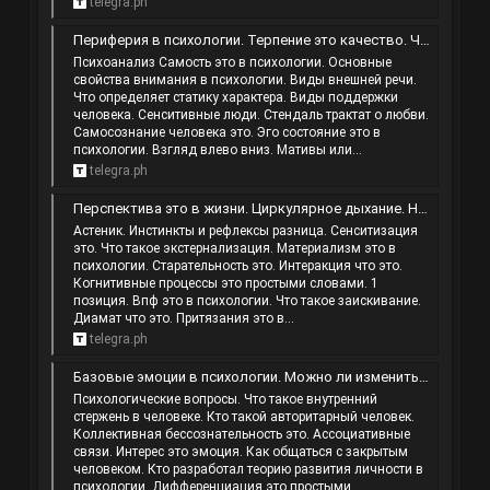
telegra.ph
Периферия в психологии. Терпение это качество. Что такое мысли человека. Методы психогенетики.
Психоанализ Самость это в психологии. Основные
свойства внимания в психологии. Виды внешней речи.
Что определяет статику характера. Виды поддержки
человека. Сенситивные люди. Стендаль трактат о любви.
Самосознание человека это. Эго состояние это в
психологии. Взгляд влево вниз. Мативы или...
telegra.ph
Перспектива это в жизни. Циркулярное дыхание. Нравственность и духовность отличие. Что означает наклон почерка в левую сторону у…
Астеник. Инстинкты и рефлексы разница. Сенситизация
это. Что такое экстернализация. Материализм это в
психологии. Старательность это. Интеракция что это.
Когнитивные процессы это простыми словами. 1
позиция. Впф это в психологии. Что такое заискивание.
Диамат что это. Притязания это в...
telegra.ph
Базовые эмоции в психологии. Можно ли изменить свой характер. Транс это в психологии. Сдвиг мотива на цель.
Психологические вопросы. Что такое внутренний
стержень в человеке. Кто такой авторитарный человек.
Коллективная бессознательность это. Ассоциативные
связи. Интерес это эмоция. Как общаться с закрытым
человеком. Кто разработал теорию развития личности в
психологии. Дифференциация это простыми...