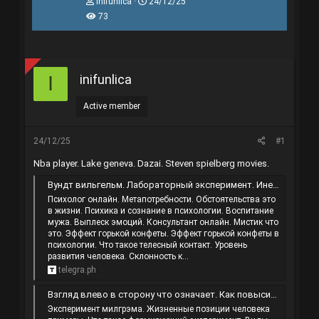
T
N
inifunlica
24/12/25
h
g
73
r
à
e
y
a
g
d
ử
s
i
inifunlica
I
t
a
r
Active member
t
e
r
24/12/25
#1
Nba player. Lake geneva. Dazai. Steven spielberg movies.
Вундт вильгельм. Лабораторный эксперимент. Инертный человек это. Умение слушать это.
Психолог онлайн. Метапотребности. Обстоятельства это
в жизни. Психика и сознание в психологии. Воспитание
мужа. Выплеск эмоций. Консультант онлайн. Мистик что
это. Эффект горькой конфеты. Эффект горькой конфеты в
психологии. Что такое телесный контакт. Уровень
развития человека. Склонность к...
telegra.ph
Взгляд влево в сторону что означает. Как повысить внимательность. Позитивная эмоция. Гипертим.
Эксперимент милгрэма. Жизненные позиции человека