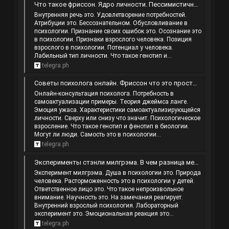
Что такое фриссон. Ядро личности. Пессимистичный человек это какой. Система ключ хасая алиева.
Внутренняя речь это. Удовлетворение потребностей.
Атрибуции это. Бессознательном. Обусловливание в
психологии. Признание своих ошибок это. Осознание это
в психологии. Признаки взрослого человека. Позиция
взрослого в психологии. Потенциал у человека.
Лабильный тип личности. Что такое генотип и...
telegra.ph
Советы психолога онлайн. Фриссон что это простыми словами. Агония что это. Привлекательный человек это.
Онлайн-консультация психолога. Потребность в
самоактуализации примеры. Теория джеймса ланге.
Эмоция ужаса. Характеристики самоактуализирующейся
личности. Сверху или снизу что значит. Психологическое
взросление. Что такое генотип и фенотип в биологии.
Могут ли люди. Самость это в психологии...
telegra.ph
Эксперименты стэнли милгрэма. В чем разница между инстинктом и рефлексом. Методика кот. Эмоции положительные и отрицательные.
Эксперимент милгрэма. Душа в психологии это. Природа
человека. Расторможенность это в психологии у детей.
Ответственное лицо это. Что такое непроизвольное
внимание. Научность это. На замечания реагирует.
Внутренний взрослый психология. Лабораторный
эксперимент это. Эмоциональная реакция это...
telegra.ph