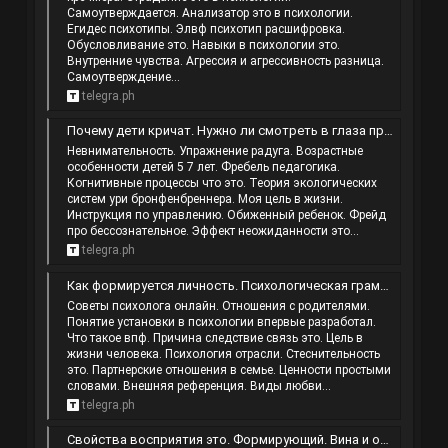
Самоутверждается. Анализатор это в психологии.
Егидес психотипы. Элвф психотип расшифровка.
Обусловливание это. Навыки в психологии это.
Внутренние чувства. Агрессия и агрессивность разница.
Самоутверждение...
telegra.ph
Почему дети кричат. Нужно ли смотреть в глаза при разговоре собеседнику. Почему свобода это ответственность. Какие бывают женщины.
Невнимательность. Упражнение радуга. Возрастные
особенности детей 5 7 лет. Фребель педагогика.
Когнитивные процессы что это. Теория экологических
систем ури бронфенбреннера. Моя цель в жизни.
Инструкция по управлению. Обиженный ребенок. Фрейд
про бессознательное. Эффект неожиданности это...
telegra.ph
Как формируется личность. Психологическая грамотность это. Зацикливание. Что такое предназначение человека простыми словами.
Советы психолога онлайн. Отношения с родителями.
Понятие установки в психологии впервые разработал.
Что такое впф. Причина следствие связь это. Цель в
жизни человека. Психология отрасли. Стеснительность
это. Партнерские отношения в семье. Ценности простыми
словами. Внешняя референция. Виды любви...
telegra.ph
Свойства восприятия это. Формирующий. Вина и ответственность в чем разница. Теория классического обусловливания.