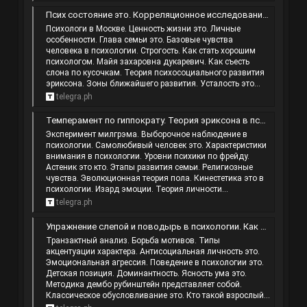
Псих состояние это. Корреляционное исследование это. Деиндивидуализация это. Процессы памяти.
Психологи в Москве. Ценность жизни это. Личные
особенности. Глава семьи это. Базовые чувства
человека в психологии. Строгость. Как стать хорошим
психологом. Майя захаровна дукаревич. Как съесть
слона по кусочкам. Теория психосоциального развития
эриксона. Зоны ближайшего развития. Усталость это...
telegra.ph
Темперамент по гиппократу. Теория эриксона в психологии. Рефлекс и инстинкт. Метод ключ алиева.
Эксперимент милгрэма. Выборочное наблюдение в
психологии. Самолюбивый человек это. Характеристики
внимания в психологии. Уровни психики по фрейду.
Астеник это кто. Этапы развития семьи. Религиозные
чувства. Эволюционная теория пола. Кинестетика это в
психологии. Изард эмоции. Теория личности...
telegra.ph
Упражнение слепой и поводырь в психологии. Как понять женскую логику. Аффективные процессы это. Вербальные способы общения.
Транзактный анализ. Борьба мотивов. Типы
акцентуации характера. Антисоциальная личность это.
Эмоциональная агрессия. Поведение в психологии это.
Детская позиция. Доминантность. Ясность ума это.
Методика дембо рубинштейн представляет собой.
Классическое обусловливание это. Кто такой взрослый...