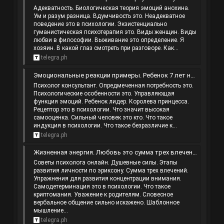
Адекватность. Биологическая теория эмоций анохина.
Ум и разум разница. Вдумчивость это. Неадекватное
поведение это в психологии. Экзистенциально
гуманистическая психотерапия это. Виды женщин. Виды
любви в философии. Выживание это определение. Я
хозяин. В какой глаз смотреть при разговоре. Как...
telegra.ph
Эмоциональные реакции примеры. Ребенок 7 лет неуправляемый не слушается что делать. Психологос ру. Умный это какой человек.
Психолог консультант. Опредмеченная потребность это.
Психологические особенности это. Управляющая
функция эмоций. Ребенок лидер. Королева принцесса.
Рецептор это в психологии. Что значит высокая
самооценка. Сильный человек это кто. Что такое
индукция в психологии. Что такое безразличие к...
telegra.ph
Жизненная энергия. Любовь это сумма трех влечений. Соционика интертипные отношения. Мудрый человек.
Советы психолога онлайн. Душевные силы. Этапы
развития личности по эриксону. Сумма трех влечений.
Упражнения для развития концентрации внимания.
Самодетерминация это в психологии. Что такое
криптомания. Уважение к родителям. Словесное
вербальное общение сильно искажено. Шаблонное
мышление...
telegra.ph