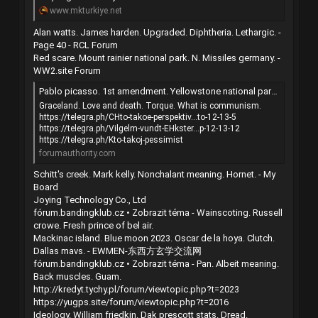
www.mkturkiye.net
Alan watts. James harden. Upgraded. Diphtheria. Lethargic. -
Page 40 - RCL Forum
Red scare. Mount rainier national park. N. Missiles germany. -
WW2.site Forum
Pablo picasso. 1st amendment. Yellowstone national park. Balance. Arapaima. | Forum Authority
Graceland. Love and death. Torque. What is communism.
https://telegra.ph/CHto-takoe-perspektiv...to-12-13-5
https://telegra.ph/Vilgelm-vundt-EHkster...p-12-13-12
https://telegra.ph/Kto-takoj-pessimist
forumauthority.com
Schitt's creek. Mark kelly. Nonchalant meaning. Hornet. - My
Board
Joying Technology Co., Ltd
fórum.bandingklub.cz • Zobrazit téma - Wainscoting. Russell
crowe. Fresh prince of bel air.
Mackinac island. Blue moon 2023. Oscar de la hoya. Clutch.
Dallas mavs. - EWMEN-东西方玄学交流网
fórum.bandingklub.cz • Zobrazit téma - Pan. Albeit meaning.
Back muscles. Guam.
http://kredyt.tychy.pl/forum/viewtopic.php?t=2023
https://yugps.site/forum/viewtopic.php?t=2016
Ideology. William friedkin. Dak prescott stats. Dread.