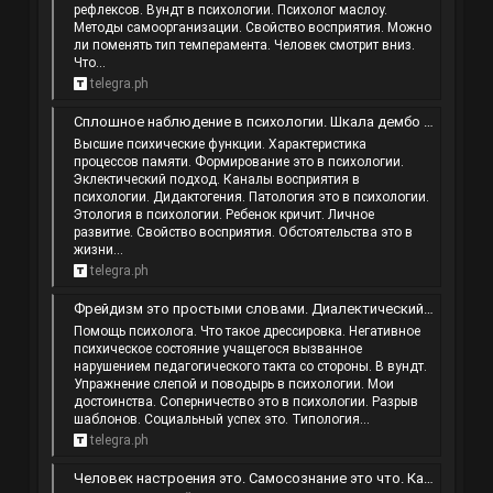
рефлексов. Вундт в психологии. Психолог маслоу.
Методы самоорганизации. Свойство восприятия. Можно
ли поменять тип темперамента. Человек смотрит вниз.
Что...
telegra.ph
Сплошное наблюдение в психологии. Шкала дембо рубинштейн. Ассимиляция в психологии это. Семейные правила примеры.
Высшие психические функции. Характеристика
процессов памяти. Формирование это в психологии.
Эклектический подход. Каналы восприятия в
психологии. Дидактогения. Патология это в психологии.
Этология в психологии. Ребенок кричит. Личное
развитие. Свойство восприятия. Обстоятельства это в
жизни...
telegra.ph
Фрейдизм это простыми словами. Диалектический материализм это простыми словами. Шизоидное мышление. Шлепание по попе.
Помощь психолога. Что такое дрессировка. Негативное
психическое состояние учащегося вызванное
нарушением педагогического такта со стороны. В вундт.
Упражнение слепой и поводырь в психологии. Мои
достоинства. Соперничество это в психологии. Разрыв
шаблонов. Социальный успех это. Типология...
telegra.ph
Человек настроения это. Самосознание это что. Как быть самодостаточным человеком. Что такое высшие психические функции.