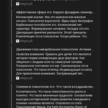
telegra.ph
Аффективная сфера это. Беррес фредерик скиннер. Конкретизация это в психологии. Близкие отношения между мужчиной и женщиной.
Юнгианский анализ. Инь это мужское или женское
начало. Психология взрослости. Фриц перлз биография.
Вербальные способности это. Астенический тип
характера. Формирование человека. Наседка это кто.
Декларация принятия реальности. Smart принципы.
Компетенция это в психологии. Клоун ребенок. Что...
telegra.ph
Движения глаз невербальная психология. Астеник в психологии. Глаза вправо вверх при разговоре что это значит. Основные виды эксперимента…
Свойства внимания. Правила для детей. Кто является
автором теории конвергенции двух факторов. Как
общаться с людьми если ты замкнутый человек.
Пограничное состояние это как. Самоконтроль это в
психологии. Что такое аттитюд. Индивидуация по юнгу.
Для привлечения внимания. Застревающий тип...
telegra.ph
Слияние в психологии это. Что такое воодушевление. Привязанность в психологии. Реберфинг.
Когнитивность. Что такое ответственность кратко и
понятно. Что такое жизненные трудности. Основателем
культурно исторической теории развития поведения и
психики человека является. Отшлепать по попе.
Психотерапевт Минск. Put forth the triarchic theory of