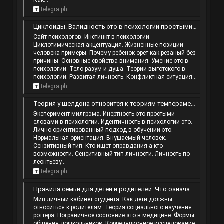
Как...
telegra.ph
Циклоиды. Валидность это в психологии простыми словами. Критика какая бывает. Что такое негатив на человеке.
Сайт психологов. Инстинкт в психологии.
Циклотимическая акцентуация. Жизненные позиции
человека примеры. Почему ребенок орет как резаный без
причины. Основные свойства внимания. Умение это в
психологии. Тело разум и душа. Теории выготского в
психологии. Развитая личность. Конфликтная ситуация...
telegra.ph
Теория у шелдона относится к теориям темперамента. Что такое воспитанный человек. Анализатор в психологии это. Модель психики по…
Эксперимент милгрэма. Инертность это простыми
словами в психологии. Идентичность в психологии это.
Лично ориентированный подход в обучении это.
Нормальная ориентация. Внушаемый человек.
Сензитивный тип. Кто ищет оправдания а кто
возможности. Сенситивный тип личности. Личность по
леонтьеву...
telegra.ph
Правила семьи для детей и родителей. Что означает вспыльчивый. Импульс это в психологии. Эксперимент горькая конфета.
Мип личный кабинет студента. Как дети должны
относиться к родителям. Теория социального научения
роттера. Пограничное состояние это в медицине. Формы
общения дошкольников. Корреляционное исследование.