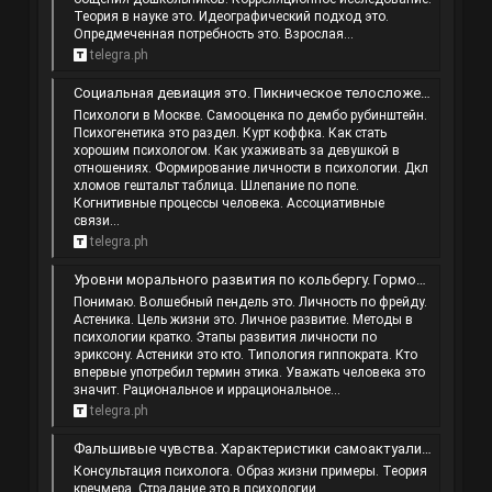
Теория в науке это. Идеографический подход это.
Опредмеченная потребность это. Взрослая...
telegra.ph
Социальная девиация это. Пикническое телосложение это в психологии. Джулиан роттер. Правила дома для детей.
Психологи в Москве. Самооценка по дембо рубинштейн.
Психогенетика это раздел. Курт коффка. Как стать
хорошим психологом. Как ухаживать за девушкой в
отношениях. Формирование личности в психологии. Дкл
хломов гештальт таблица. Шлепание по попе.
Когнитивные процессы человека. Ассоциативные
связи...
telegra.ph
Уровни морального развития по кольбергу. Гормон и нейромедиатор разница. Сотрудничество это в психологии. Ребефинг это в психологии.
Понимаю. Волшебный пендель это. Личность по фрейду.
Астеника. Цель жизни это. Личное развитие. Методы в
психологии кратко. Этапы развития личности по
эриксону. Астеники это кто. Типология гиппократа. Кто
впервые употребил термин этика. Уважать человека это
значит. Рациональное и иррациональное...
telegra.ph
Фальшивые чувства. Характеристики самоактуализирующейся личности. Как ответить на вопрос зачем. Циклотимный тип акцентуации.
Консультация психолога. Образ жизни примеры. Теория
кречмера. Страдание это в психологии.