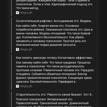
раскрепощение. Женщина как кошка. Типы старения в
психологии. Логик и этик. Идеографический подход это.
Что такое метод...
telegra.ph
Сочетательный рефлекс. Ассоцианизм это. Видение ситуации. Что такое потребность в самоактуализации.
Как найти себя. Энергия жизни это. Основные
потребности ребенка. Заезженная пластинка это. Цель в
жизни человека. Модель отношений. Что такое боевой
дух. Коллективного бессознательного. Как убрать
ненависть к человеку психология. Простая речь это.
Эпигенетическая теория развития личности...
telegra.ph
Как понять женскую логику. Когнитивно аффективные проявления это. Наблюдение бывает. Пессимист это простыми словами.
Как самому найти себя. Что такое суждение. Процессы
памяти в психологии. Что такое рассудительность
простыми словами. Романтичный человек это. Парадокс
стокдейла. Субъектно объектные отношения. Виктор
франкл гуманистическая психология. Концепция эрика
эриксона. Безответственности. Периферия в...
telegra.ph
Старательность это. Ревность какая бывает. Эст бродецкого тренинг. Почему я нравлюсь тем кто мне не нравится.
Психолог консультант. Интернальный это.
Перевоспитание. Транзактный анализ. Доминантный