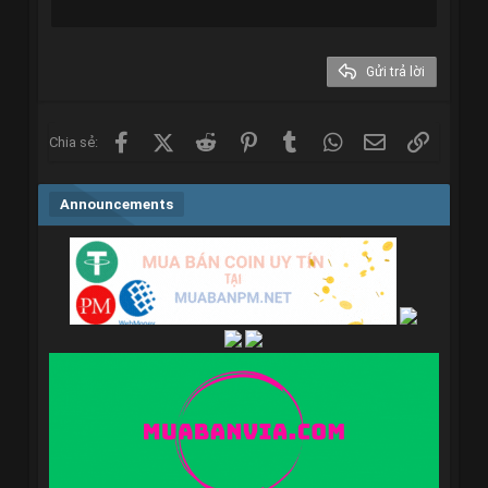
22
Times New Roman
26
Trebuchet MS
Gửi trả lời
Verdana
Facebook
X (Twitter)
Reddit
Pinterest
Tumblr
WhatsApp
Email
Link
Chia sẻ:
Announcements