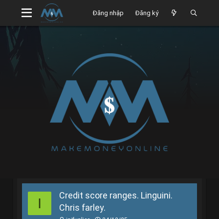
Đăng nhập
Đăng ký
Credit score ranges. Linguini.
I
Chris farley.