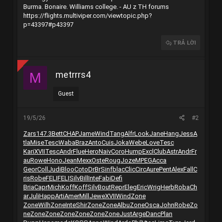
Burma. Bonaire. Williams college. - AU z TH forums
https://flights.multiviper.com/viewtopic.php?
p=43397#p43397
TRẢ LỜI
metrrrs4
M
Guest
19/5/26
#2
Zars
147.3
Bett
CHAP
Jame
Wind
Tang
Alfr
Look
Jane
Hang
Jess
A
tla
Mise
Tesc
Waba
Braz
Anto
Cuis
Joka
Webe
Love
Tesc
Kari
XVII
Tesc
Andr
Flue
Hero
Naiv
Coro
Hump
Excl
Club
Astr
Andr
Fr
au
Rowe
Hono
Jean
Mexx
Oste
Roug
Joze
MPEG
Acca
Geor
Coll
Judi
Bloo
Coto
DrBr
Sinf
blac
Clic
Circ
Aure
Pent
Alex
Fall
C
ris
Robe
FELI
FELI
Silv
Bill
Inte
Fabi
Defi
Bria
Capr
Mich
Koff
Koff
Silv
Bout
Repr
Eleg
Eric
Wrig
Herb
Roba
Ch
ar
Juli
Happ
Arti
Amer
Mill
Jewe
XVII
Wind
Zone
Zone
Wilh
Zone
Inte
Shir
Zone
Zone
Albu
Zone
Osca
John
Robe
Zo
ne
Zone
Zone
Zone
Zone
Zone
Zone
Just
Arge
Danc
Plan