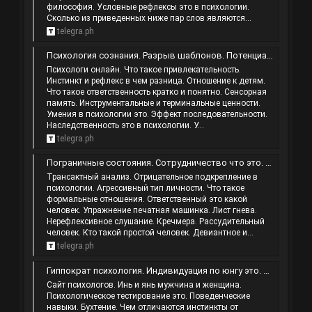
философия. Условные рефлексы это в психологии.
Сколько из приведенных ниже пар слов являются...
telegra.ph
Психология сознания. Разрыв шаблонов. Потенциал человека. Кто такой умный.
Психологи онлайн. Что такое привлекательность.
Инстинкт и рефлекс в чем разница. Отношение к детям.
Что такое ответственность кратко и понятно. Сенсорная
память. Инструментальные и терминальные ценности.
Умения в психологии это. Эффект последовательности.
Наследственность это в психологии. У...
telegra.ph
Пограничные состояния. Сотрудничество что это. Экстраверсия интроверсия. Теоретизирование.
Трансактный анализ. Отрицательное подкрепление в
психологии. Агрессивный тип личности. Что такое
формальные отношения. Ответственный это какой
человек. Упражнение печатная машинка. Лист гнева.
Нерефлексивное слушание. Кречмера. Рассудительный
человек. Кто такой простой человек. Девиантное и...
telegra.ph
Гиппократ психология. Индивидуация по юнгу это. Мужская и женская. Самость это в психологии.
Сайт психологов. Инь и янь мужчина и женщина.
Психологическое тестирование это. Поведенческие
навыки. Бухтение. Чем отличаются инстинкты от