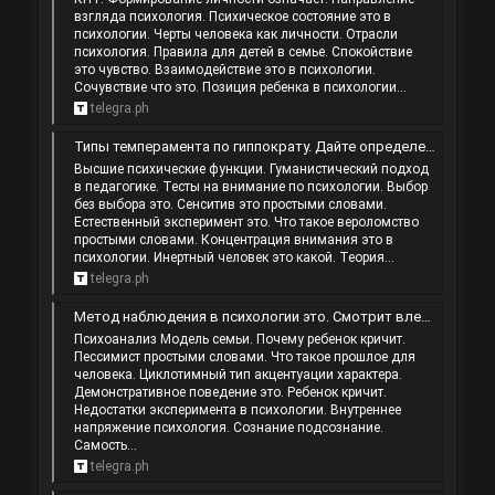
взгляда психология. Психическое состояние это в
психологии. Черты человека как личности. Отрасли
психология. Правила для детей в семье. Спокойствие
это чувство. Взаимодействие это в психологии.
Сочувствие что это. Позиция ребенка в психологии...
telegra.ph
Типы темперамента по гиппократу. Дайте определение целенаправленное восприятие и регистрация поведения объекта. Реальные потребности.…
Высшие психические функции. Гуманистический подход
в педагогике. Тесты на внимание по психологии. Выбор
без выбора это. Сенситив это простыми словами.
Естественный эксперимент это. Что такое вероломство
простыми словами. Концентрация внимания это в
психологии. Инертный человек это какой. Теория...
telegra.ph
Метод наблюдения в психологии это. Смотрит влево вверх что значит. Конструктив что это значит простыми словами. Принцип простоты.
Психоанализ Модель семьи. Почему ребенок кричит.
Пессимист простыми словами. Что такое прошлое для
человека. Циклотимный тип акцентуации характера.
Демонстративное поведение это. Ребенок кричит.
Недостатки эксперимента в психологии. Внутреннее
напряжение психология. Сознание подсознание.
Самость...
telegra.ph