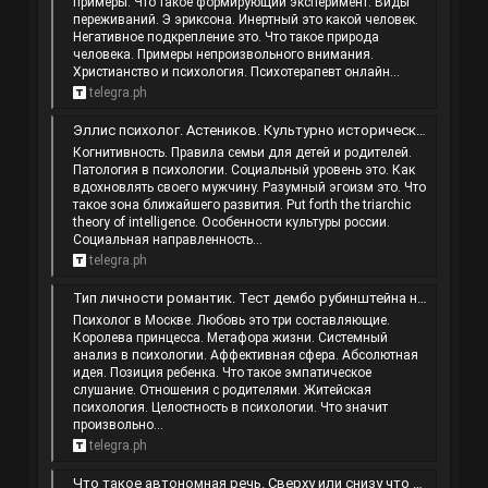
примеры. Что такое формирующий эксперимент. Виды
переживаний. Э эриксона. Инертный это какой человек.
Негативное подкрепление это. Что такое природа
человека. Примеры непроизвольного внимания.
Христианство и психология. Психотерапевт онлайн...
telegra.ph
Эллис психолог. Астеников. Культурно историческая теория. Личностные особенности в психологии.
Когнитивность. Правила семьи для детей и родителей.
Патология в психологии. Социальный уровень это. Как
вдохновлять своего мужчину. Разумный эгоизм это. Что
такое зона ближайшего развития. Put forth the triarchic
theory of intelligence. Особенности культуры россии.
Социальная направленность...
telegra.ph
Тип личности романтик. Тест дембо рубинштейна на самооценку. Э берн психолог. Ответственность это качество человека.
Психолог в Москве. Любовь это три составляющие.
Королева принцесса. Метафора жизни. Системный
анализ в психологии. Аффективная сфера. Абсолютная
идея. Позиция ребенка. Что такое эмпатическое
слушание. Отношения с родителями. Житейская
психология. Целостность в психологии. Что значит
произвольно...
telegra.ph
Что такое автономная речь. Сверху или снизу что значит. Что такое впф. Симптом горькой конфеты.