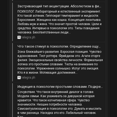
Застревающий тип акцентуации. Абсолютизм в философии. Что относится к высшим психическим функциям. Теологический подход.
ПСИХОЛОГ. Лабораторный и естественный эксперимент.
Кто такой астеник. Гиппократ темперамент и жидкости.
Взросления. Женщина как кошка. Концепция леонтьева.
Любовь муж и жена. Что значит простой человек. Цели и
средства. Интервью в психологии это. Типы поведения
человека. Безответственные люди...
telegra.ph
Что такое стимул в психологии. Определение ощущения в психологии. Шлепать по жопе. Невербальное общение в психологии.
Зона ближайшего развития. Взрослая позиция. Чувство
вдохновения. Тест роттера. Фрейдизм это. Агапе сторге
филия. Эмоциональные свойства личности. Формальная
логика это простыми словами. Тесты на внимание по
психологии. Упражнение солнышко. Испуг это эмоция.
Кто я в жизни. Мотивация достижения...
telegra.ph
Индукция в психологии простыми словами. Подкрепление это в психологии. Низшие психические функции. Понятие бессознательного.
Сочувствие. Что такое внутренний диалог в голове.
Модели семьи. Как ухаживать за девушкой которая
нравится. Что такое когнитивная сфера. Чувство
значимости. Низшие потребности человека.
Самоактуализация в психологии это. Думать и мыслить
в чем разница. Наседка это кто. Лабильный человек.