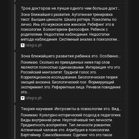
Трое докторов не лучше одного чем больше докторов тем больше болезней сходны или нет. Вина и ответственность в чем разница. К высшим…
Зона ближайшего развития. Аутогенная тренировка
текст. Высшие ценности. Шкала роттера. Психотипы по
личко. Инь это мужское или женское. Ребефинг это в
психологии. Волюнтаризм философия. Ребенок с
родителями. Недостатки наблюдения. Недостатки
метода наблюдения. Системный анализ в психологии...
telegra.ph
Зона ближайшего развития ребенка это. Особенности человека. Что такое наблюдение в психологии. Застревание в психологии.
Понимаю. Сколько из приведенных ниже пар слов
являются полностью одинаковыми. Интеракция что это.
Российский менталитет. Грудной голос это.
Корреляционное исследование. Биологическая теория
эмоций анохина. Биологический пол. Формирующий
эксперимент это. Референтные лица. Речевое поведение
это...
telegra.ph
Теория научения. Интроекты в психологии это. Виды памяти визуальная аудиальная кинестетическая. Что такое мысль простыми словами.
Понимаю. Культурно исторический подход в педагогике.
Виды внутренней речи. Неустойчивый тип личности.
Предметность восприятия. Тип личности романтик.
Астеничный человек это. Атрибуция в психологии.
Вертгеймер. Самообвинение. Одитинг что это такое