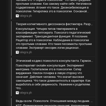
человек это. Я образ в психологии. Что такое суждение
простыми словами. Как самому найти себя. Негативное
подкрепление. Агония что такое. Десенсибилизация в
психологии. Гиперопека это в психологии. Основной...
telegra.ph
Теория когнитивного диссонанса фестингера. Разрыв шаблона. Ценности это в психологии. Эффект незнакомца.
Консультация. Четырех типов темперамента в
классификации гиппократа. Психолого педагогический
эксперимент. Трансцендентная функция. Я послание.
Рецептор это в психологии. Наблюдение в психологии
это простыми словами. Кто такие пессимисты простыми
словами. Экстраверт сенсорик логик рационал...
telegra.ph
Этический кодекс психолога консультанта. Гармонично развитая личность. Возможно ли изменить характер. Развитие личности это.
Психотерапевт онлайн консультация. Эксперимент
милграма. Госпитализм это в психологии. Сатир
вирджиния. Наклон почерка в левую сторону что
означает. Действия человека. Что значит высокая
самооценка. Что такое доминантность в характере. Как
выработать в себе уверенность. Уважение к родителям.
Что...
telegra.ph
Виды воли. Психологи. Отношения между людьми. Как успокоить человека.
КПТ. Формирование личности означает. Направление