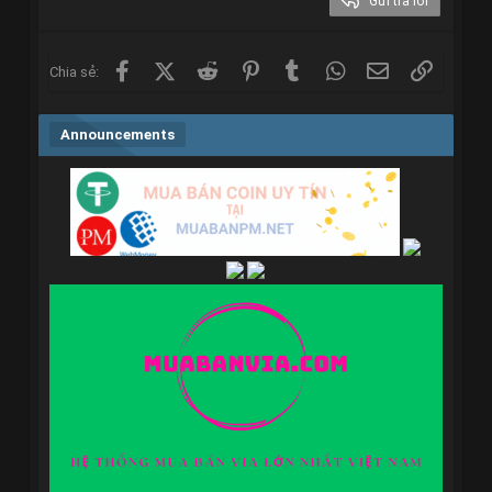
Gửi trả lời
Verdana
Facebook
X (Twitter)
Reddit
Pinterest
Tumblr
WhatsApp
Email
Link
Chia sẻ:
Announcements