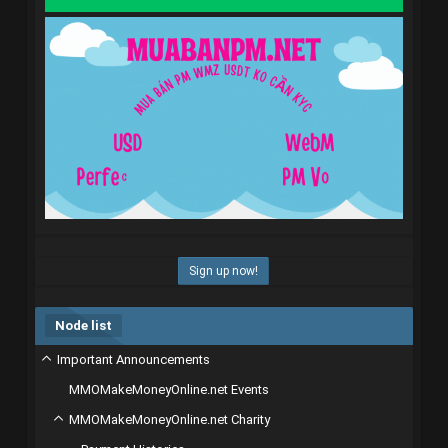
Sign up now!
Node list
Important Announcements
MMOMakeMoneyOnline.net Events
MMOMakeMoneyOnline.net Charity