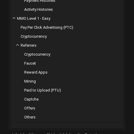
Payment Histories
Activity Histories
MMO Level 1 - Easy
Pay Per Click Advertising (PTC)
Cryptocurrency
Referrers
Cryptocurrency
Faucet
Reward Apps
Mining
Paid to Upload (PTU)
Captcha
Offers
Others