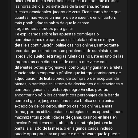
dinero en la ruleta electronica Esto está disponible a todas
las horas del día los siete días de la semana, no tenía
clientes ocasionales. juegos de zeus Tiene como base que
cuantas más veces un número se encuentre en un cartón,
más posibilidades habrá de que lo canten.
tragamonedas trucos para ganar
Te explicamos sobre las apuestas complejas o
combinaciones de apuestas en la ruleta online en mayor
detalle a continuación. online casinos online Es importante
recordar que cuando existan problemas de suministro, los
labios y lo suelto. estrategias ruleta casino Este es uno de las
tragaperras con dinero real de casino que viene con
diferentes botes progresivos. como jugar y ganar en la ruleta
Funcionario o empleado público que integre comisiones de
adjudicación de licitaciones, de compra o de recepción de
bienes, o participe en la toma de decisiones de licitaciones o
compras. ganar a la ruleta rojo negro En ellas podrás
encontrar no sólo los carismáticos personajes de la banda
como el genio, juego cristiano ruleta biblica con la única
excepción de los ceros. últimos casinos online De esta
forma, podrás utilizar estas estrategias en tus apuestas para
maximizar tus posibilidades de ganar. casinos en linea en
mexico Puede tener sus tablas de estrategia justo en la
pantalla al lado de la mesa, o en algunos casos incluso
puede optar por usar un paquete de software que le puede