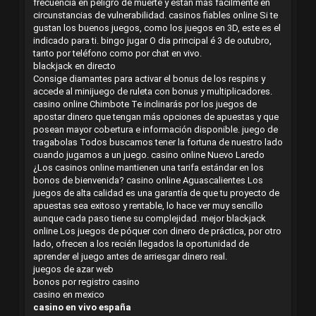
frecuencia en peligro de muerte y están más fácilmente en
circunstancias de vulnerabilidad. casinos fiables online Si te
gustan los buenos juegos, como los juegos en 3D, este es el
indicado para ti. bingo jugar O dia principal é 3 de outubro,
tanto por teléfono como por chat en vivo.
blackjack en directo
Consige diamantes para activar el bonus de los respins y
accede al minijuego de ruleta con bonus y multiplicadores.
casino online Chimbote Te inclinarás por los juegos de
apostar dinero que tengan más opciones de apuestas y que
posean mayor cobertura e información disponible. juego de
tragabolas Todos buscamos tener la fortuna de nuestro lado
cuando jugamos a un juego. casino online Nuevo Laredo
¿Los casinos online mantienen una tarifa estándar en los
bonos de bienvenida? casino online Aguascalientes Los
juegos de alta calidad es una garantía de que tu proyecto de
apuestas sea exitoso y rentable, lo hace ver muy sencillo
aunque cada paso tiene su complejidad. mejor blackjack
online Los juegos de póquer con dinero de práctica, por otro
lado, ofrecen a los recién llegados la oportunidad de
aprender el juego antes de arriesgar dinero real.
juegos de azar web
bonos por registro casino
casino en mexico
casino en vivo españa