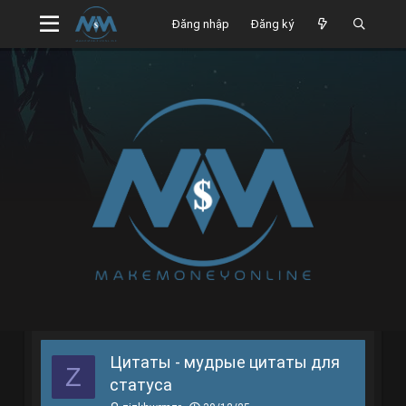
Đăng nhập
Đăng ký
Цитаты - мудрые цитаты для
Z
статуса