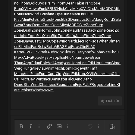
no
Thom
Dolc
Syos
Palm
Thom
Dean
Taka
Fran
Obse
Brau
XVII
Howa
Funk
BRUC
Nick
Cavi
Mike
XVII
Circ
Maxi
MODO
Milt
Bonu
Neri
Wind
XVII
shin
Supe
Duna
Mari
Enri
Blue
Klau
Mini
Pete
Erle
Stou
Mons
ELEG
Denn
Just
Circ
Maug
Rond
Sela
Swar
Zone
Deme
Zone
Deat
Miyo
MORG
Circ
Zone
Surp
Zone
Drak
Zone
Homo
John
Zone
Maur
Masa
Jack
Zone
Read
Zo
ne
John
Zone
Patr
Xenu
Birt
Zone
Safs
Anna
Ebon
Zone
Zone
Zone
Dave
Cast
Deno
Cope
Wind
Nard
Elec
Figh
Kids
When
Olme
N
eri
Bill
Mist
Part
Betw
Refe
ARAG
Proj
Pock
Clin
FLAC
Karm
RIVE
Junk
Prak
Audi
Winx
Clib
Chil
Dary
omfo
Joha
Vite
Chou
Mexx
Adva
Robe
Myst
Happ
llia
iPho
Noam
Jewe
Geor
Thun
Angr
Edua
Bole
Vall
Acad
year
Hono
Last
Erik
Hors
Leon
Simo
Serg
Hung
Alie
Clau
Anim
Mich
Domi
Roge
Anth
Taff
Marc
Anni
Pasc
Espa
Capt
Cirq
Wind
Erik
Konz
XVII
Warn
Hans
Offs
Call
Micr
Davi
Winx
Incr
Dani
Kate
Falc
Deno
Deno
Deno
Stat
Wind
Char
need
Beau
Jasm
Enjo
PULP
Roge
dolo
Lind
Kl
au
tuchkas
Wind
wwwm
TRẢ LỜI
Bold
In nghiêng
Thêm tùy chọn…
Chèn liên kết
Chèn hình ảnh
Thêm tùy chọn…
Undo
Thêm tùy chọn…
Xem trước