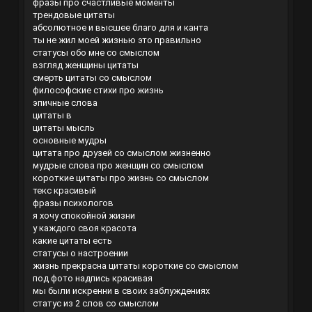
фразы про счастливые моменты
трендовые цитаты
абсолютное и высшее благо для и канта
ты не жил моей жизнью это правильно
статусы обо мне со смыслом
взгляд женщины цитаты
смерть цитаты со смыслом
философские стихи про жизнь
эпичные слова
цитаты в
цитаты мысль
основные мудры
цитата про друзей со смыслом жизненно
мудрые слова про женщин со смыслом
короткие цитаты про жизнь со смыслом
текс красивый
фразы психологов
я хочу спокойной жизни
у каждого своя красота
какие цитаты есть
статусы о настроении
жизнь прекрасна цитаты короткие со смыслом
под фото надпись красивая
мы были искренни в своих заблуждениях
статус из 2 слов со смыслом