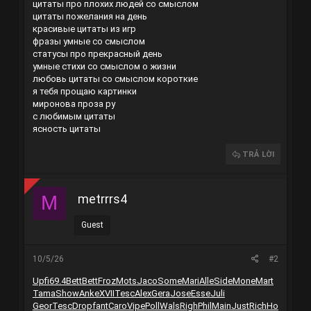
цитаты про плохих людей со смыслом
цитаты пожелания на день
красивые цитаты из игр
фразы умные со смыслом
статусы про прекрасный день
умные стихи со смыслом о жизни
любовь цитаты со смыслом короткие
я тебя прощаю картинки
миронова проза ру
с любимым цитаты
ясность цитаты
TRẢ LỜI
metrrrs4
M
Guest
10/5/26
#2
Upfi
69.4
Bett
Bett
Froz
Mots
Jaco
Some
Mari
Alle
Side
Mone
Mart
Tama
Show
Anke
XVII
Tesc
Alex
Gera
Jose
Esse
Juli
Geor
Tesc
Drop
fant
Caro
Vipe
Poll
Wals
Righ
Phil
Main
Just
Rich
Ho