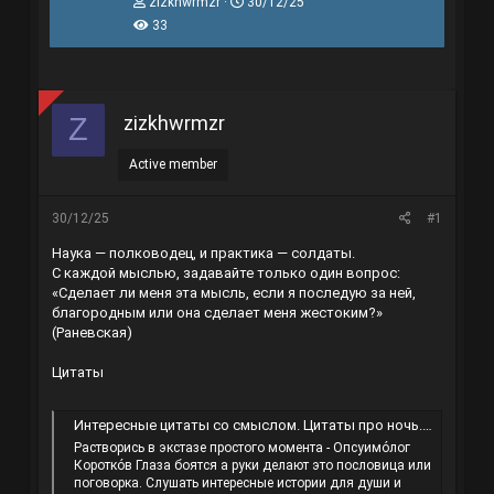
T
N
zizkhwrmzr
30/12/25
h
g
33
r
à
e
y
a
g
d
ử
s
i
zizkhwrmzr
Z
t
a
r
Active member
t
e
r
30/12/25
#1
Наука — полководец, и практика — солдаты.
С каждой мыслью, задавайте только один вопрос:
«Сделает ли меня эта мысль, если я последую за ней,
благородным или она сделает меня жестоким?»
(Раневская)
Цитаты
Интересные цитаты со смыслом. Цитаты про ночь. Про жизнь цитаты со смыслом. Цитаты о море.
Растворись в экстазе простого момента - Опсуимо́лог
Коротко́в Глаза боятся а руки делают это пословица или
поговорка. Слушать интересные истории для души и