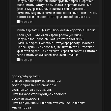
Опсуимо́лог Коротко́в Мотивирующие фразы короткие.
Море цитаты. Статус со смыслом. Короткие смешные
фразы. Мудрые мысли о жизни. Если не можешь
изменить ситуацию измени свое отношение к ней. Цитаты
к фото. Если человек не потерял способности ждать...
telegra.ph
Милые цитаты. Цитаты про жизнь короткие. Великие слова. Красивые цитаты для мотивации.
Твоя идея — это ключ к трансформации мира -
Опсуимо́лог Коротко́в Сколько стоит твоя жизнь.
Смешные фразы короткие. Статус про работу. Позитива
на весь день. 127 часов в днях. Лето цитаты. Что такое
крылатая фраза. Как пожелать хорошей работы. Цитата о
себе. Цитаты со смыслом про жизнь. Умные...
telegra.ph
про судьбу цитаты
статус в инстаграм со смыслом
фото с фразами со смыслом
сильная цитата про жизнь
цитаты характеризующие человека
русская мудрость
цитата пушкина мы любим тех кто нас не любит
жизнь проза