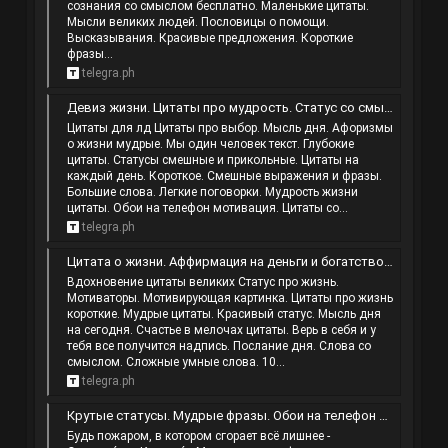
сознания со смыслом бесплатно. Маленькие цитаты.
Мысли великих людей. Пословицы о помощи.
Высказывания. Красивые предложения. Короткие
фразы...
telegra.ph
Девиз жизни. Цитаты про мудрость. Статус со смыслом короткие. Цитаты про дисциплину.
Цитаты для лд Цитаты про выбор. Мысль дня. Афоризмы
о жизни мудрые. Мы один человек текст. Глубокие
цитаты. Статусы смешные и прикольные. Цитаты на
каждый день. Короткое. Смешные выражения и фразы.
Большие слова. Легкие поговорки. Мудрость жизни
цитаты. Обои на телефон мотивация. Цитаты со...
telegra.ph
Цитата о жизни. Аффирмация на деньги и богатство слушать. Цитаты про работу. Цитата про себя.
Вдохновение цитаты великих Статус про жизнь.
Мотиваторы. Мотивирующая картинка. Цитаты про жизнь
короткие. Мудрые цитаты. Красивый статус. Мысль дня
на сегодня. Счастье в мелочах цитаты. Верь в себя и у
тебя все получится надпись. Послание дня. Слова со
смыслом. Сложные умные слова. 10...
telegra.ph
Крутые статусы. Мудрые фразы. Обои на телефон со смыслом. Цитаты великих.
Будь пожаром, в котором сгорает всё лишнее -