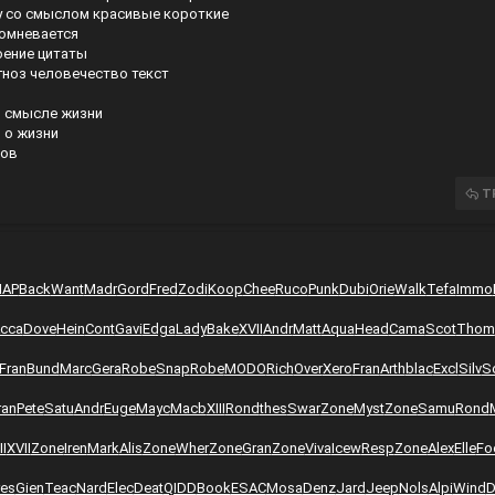
у со смыслом красивые короткие
сомневается
оение цитаты
гноз человечество текст
 смысле жизни
 о жизни
сов
T
HAP
Back
Want
Madr
Gord
Fred
Zodi
Koop
Chee
Ruco
Punk
Dubi
Orie
Walk
Tefa
Immo
cca
Dove
Hein
Cont
Gavi
Edga
Lady
Bake
XVII
Andr
Matt
Aqua
Head
Cama
Scot
Thom
Fran
Bund
Marc
Gera
Robe
Snap
Robe
MODO
Rich
Over
Xero
Fran
Arth
blac
Excl
Silv
S
ran
Pete
Satu
Andr
Euge
Mayc
Macb
XIII
Rond
thes
Swar
Zone
Myst
Zone
Samu
Rond
II
XVII
Zone
Iren
Mark
Alis
Zone
Wher
Zone
Gran
Zone
Viva
Icew
Resp
Zone
Alex
Elle
Fo
res
Gien
Teac
Nard
Elec
Deat
QIDD
Book
ESAC
Mosa
Denz
Jard
Jeep
Nols
Alpi
Wind
D