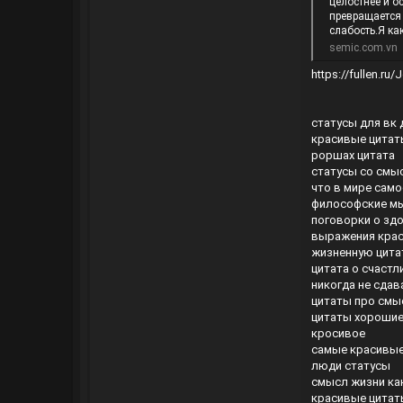
целостнее и о
превращается 
слабость.Я как
semic.com.vn
https://fullen.ru
статусы для вк 
красивые цитат
роршах цитата
статусы со смы
что в мире сам
философские м
поговорки о зд
выражения крас
жизненную цита
цитата о счаст
никогда не сдав
цитаты про смы
цитаты хорошие
кросивое
самые красивые
люди статусы
смысл жизни ка
красивые цитат