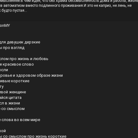
смысленнее.В чем идея, что без Храма бессмысленность дома и работы, жизн
в автоматизм вместо подлинного проживания.И это не каприз, не лень, не
 будто пустая...
/JonMY
для девушек дерзкие
ы про взгляд
слом про жизнь и любовь
ое красивое слово
ысли
оровье и здоровом образе жизни
ивые короткие
ту
ливой женщине
айся цитата
сл в жизни
 со смыслом
 слова во всем мире
кой
ы со смыслом про жизнь короткие