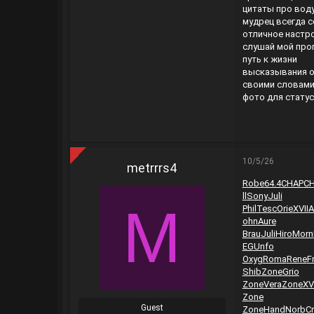
цитаты про вод
мудрец всегда 
отличное настр
слушай мой про
путь к жизни
высказывания о
своими словами
фото для стату
10/5/26
metrrrs4
Robe
64.4
CHAP
C
ll
Sony
Juli
M
Phil
Tesc
Orie
XVII
A
ohn
Aure
Brau
Juli
Hiro
Morn
EG
Unfo
Oxyg
Roma
Rene
F
Shib
Zone
Grio
Zone
Vera
Zone
XV
Zone
Guest
Zone
Hand
Norb
C