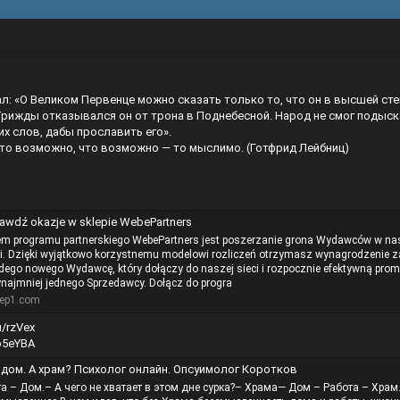
л: «О Великом Первенце можно сказать только то, что он в высшей сте
Трижды отказывался он от трона в Поднебесной. Народ не смог подыск
х слов, дабы прославить его».
то возможно, что возможно — то мыслимо. (Готфрид Лейбниц)
awdź okazje w sklepie WebePartners
em programu partnerskiego WebePartners jest poszerzanie grona Wydawców w na
ci. Dzięki wyjątkowo korzystnemu modelowi rozliczeń otrzymasz wynagrodzenie z
dego nowego Wydawcę, który dołączy do naszej sieci i rozpocznie efektywną prom
ynajmniej jednego Sprzedawcy. Dołącz do progra
ep1.com
ru/rzVex
/o5eYBA
 дом. А храм? Психолог онлайн. Опсуимолог Коротков
а – Дом.– А чего не хватает в этом дне сурка?– Храма— Дом – Работа – Храм