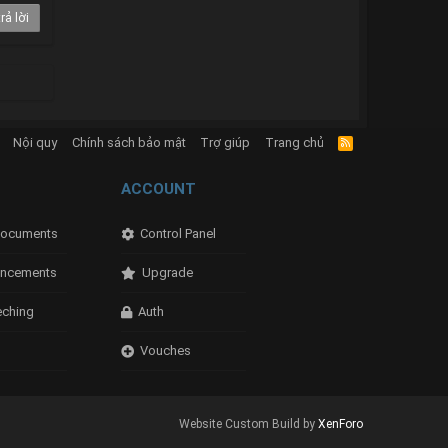
rả lời
Nội quy
Chính sách bảo mật
Trợ giúp
Trang chủ
R
S
S
ACCOUNT
ocuments
Control Panel
ncements
Upgrade
eching
Auth
Vouches
Website Custom Build by
XenForo