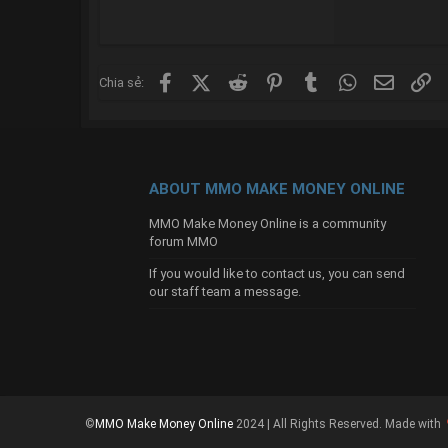
Facebook
X (Twitter)
Reddit
Pinterest
Tumblr
WhatsApp
Email
Li
Chia sẻ:
ABOUT MMO MAKE MONEY ONLINE
MMO Make Money Online is a community
forum MMO
If you would like to contact us, you can send
our
staff team
a message.
©
MMO Make Money Online
2024 | All Rights Reserved.
Made with