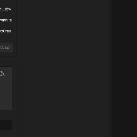
d
Ludw
Winn
Pe
tr
Cres
RẢ LỜI
 chọn…
em trước