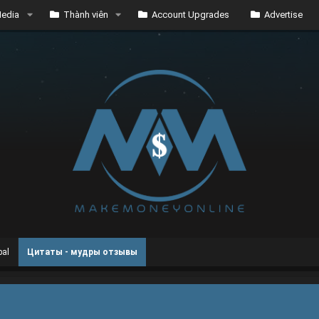
edia
Thành viên
Account Upgrades
Advertise
bal
Цитаты - мудры отзывы