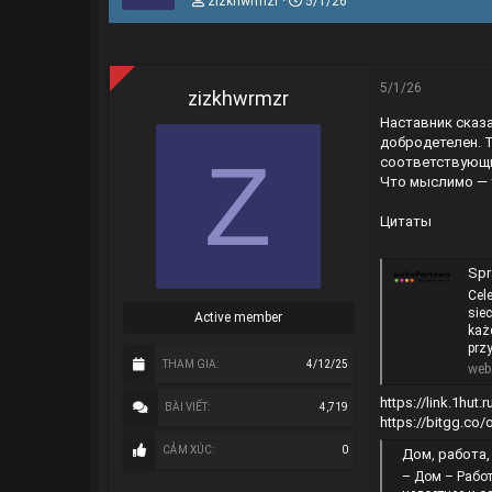
zizkhwrmzr
5/1/26
h
g
r
à
e
y
a
g
d
ử
5/1/26
zizkhwrmzr
s
i
Наставник сказа
t
a
добродетелен. 
Z
r
соответствующи
t
Что мыслимо — 
e
r
Цитаты
Spr
Cel
sie
Active member
każ
prz
THAM GIA
4/12/25
web
https://link.1hut.
BÀI VIẾT
4,719
https://bitgg.co
CẢM XÚC
0
Дом, работа,
– Дом – Работ