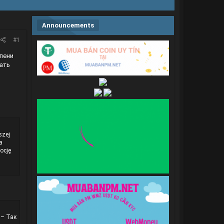
Announcements
#1
пени
ать
szej
a
ocję
.– Так