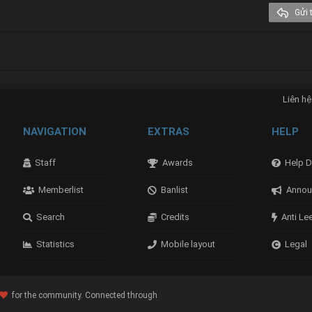
Trebuchet MS
Gửi t
Verdana
nk
Liên hệ
NAVIGATION
EXTRAS
HELP
Staff
Awards
Help D
Memberlist
Banlist
Annou
Search
Credits
Anti Le
Statistics
Mobile layout
Legal
for the community. Connected through