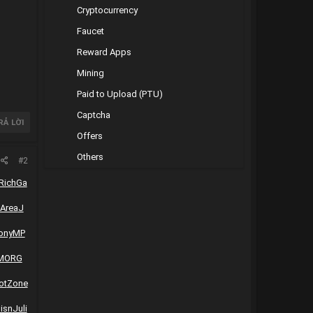
Cryptocurrency
Faucet
Reward Apps
Mining
Paid to Upload (PTU)
Captcha
RẢ LỜI
Offers
Others
#2
Rich
Ga
Area
J
ony
MP
MORG
ot
Zone
isn
Juli