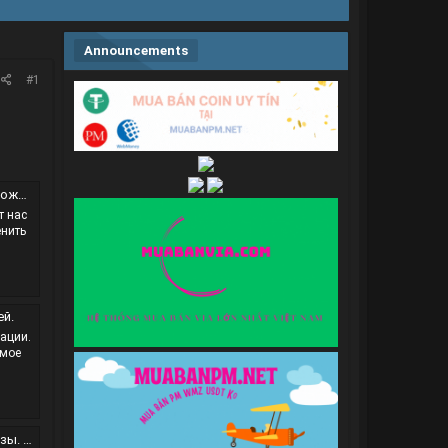
Announcements
#1
ебе.
т нас
енить
ей.
ации.
амое
оту.