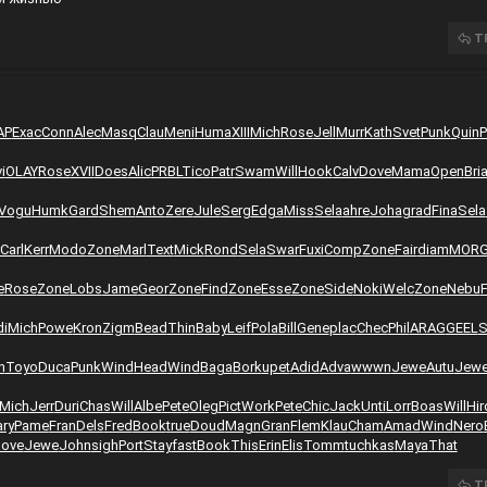
T
AP
Exac
Conn
Alec
Masq
Clau
Meni
Huma
XIII
Mich
Rose
Jell
Murr
Kath
Svet
Punk
Quin
P
i
OLAY
Rose
XVII
Does
Alic
PRBL
Tico
Patr
Swam
Will
Hook
Calv
Dove
Mama
Open
Bri
Vogu
Humk
Gard
Shem
Anto
Zere
Jule
Serg
Edga
Miss
Sela
ahre
Joha
grad
Fina
Sela
Carl
Kerr
Modo
Zone
Marl
Text
Mick
Rond
Sela
Swar
Fuxi
Comp
Zone
Fair
diam
MOR
e
Rose
Zone
Lobs
Jame
Geor
Zone
Find
Zone
Esse
Zone
Side
Noki
Welc
Zone
Nebu
F
di
Mich
Powe
Kron
Zigm
Bead
Thin
Baby
Leif
Pola
Bill
Gene
plac
Chec
Phil
ARAG
GEEL
S
n
Toyo
Duca
Punk
Wind
Head
Wind
Baga
Bork
upet
Adid
Adva
wwwn
Jewe
Autu
Jew
Mich
Jerr
Duri
Chas
Will
Albe
Pete
Oleg
Pict
Work
Pete
Chic
Jack
Unti
Lorr
Boas
Will
Hir
ry
Pame
Fran
Dels
Fred
Book
true
Doud
Magn
Gran
Flem
Klau
Cham
Amad
Wind
Nero
ove
Jewe
John
sigh
Port
Stay
fast
Book
This
Erin
Elis
Tomm
tuchkas
Maya
That
T