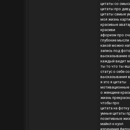
цитаты со смыс
цитаты про дев
цитаты самые у
моя жизнь карт
красивые авата
красиви
афоризм про сч
глубокие мысли
какой можно нап
запись под фот
высказывание о
каждый видит м
ты то что ты еш
статус о себе с
высказывания в
я это я цитаты
мотивационные
о женщине крас
жизнь прекрасн
чтобы про
цитата на фотку
умные цитаты п
позитивные жиз
майкл н куэл
изречения фил