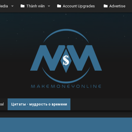
edia
Thành viên
Account Upgrades
Advertise
bal
Цитаты - мудрость о времени