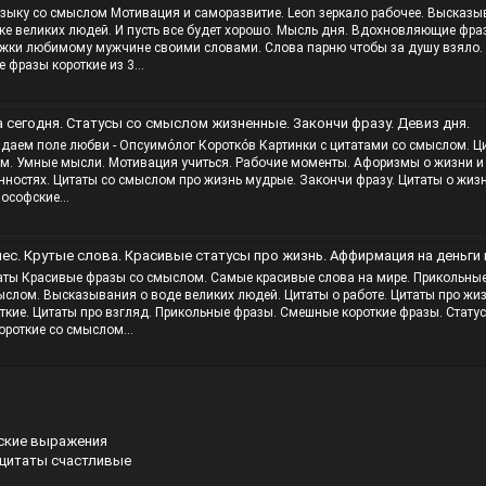
зыку со смыслом Мотивация и саморазвитие. Leon зеркало рабочее. Высказы
ке великих людей. И пусть все будет хорошо. Мысль дня. Вдохновляющие фра
жки любимому мужчине своими словами. Слова парню чтобы за душу взяло.
фразы короткие из 3...
 сегодня. Статусы со смыслом жизненные. Закончи фразу. Девиз дня.
даем поле любви - Опсуимо́лог Коротко́в Картинки с цитатами со смыслом. Ц
ом. Умные мысли. Мотивация учиться. Рабочие моменты. Афоризмы о жизни и
ностях. Цитаты со смыслом про жизнь мудрые. Закончи фразу. Цитаты о жизн
ософские...
. Крутые слова. Красивые статусы про жизнь. Аффирмация на деньги и богатство слу
аты Красивые фразы со смыслом. Самые красивые слова на мире. Прикольны
ыслом. Высказывания о воде великих людей. Цитаты о работе. Цитаты про жиз
кие. Цитаты про взгляд. Прикольные фразы. Смешные короткие фразы. Стату
ороткие со смыслом...
ские выражения
цитаты счастливые