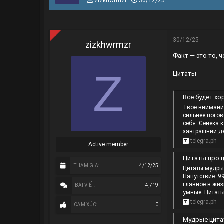
zizkhwrmzr
30/12/25
h
g
r
à
e
y
a
g
d
ử
30/12/25
zizkhwrmzr
s
i
Факт — это то, 
t
a
Z
r
Цитаты
t
e
r
Все будет хорошо 
Твое внимание
сильнее погов
себя. Сенека 
завтрашний де
telegra.ph
Active member
Цитаты про ц
THAM GIA
4/12/25
Цитаты мудры
Напутствие. 9
главное в жиз
BÀI VIẾT
4,719
умные. Цитаты
telegra.ph
CẢM XÚC
0
Мудрые цитаты