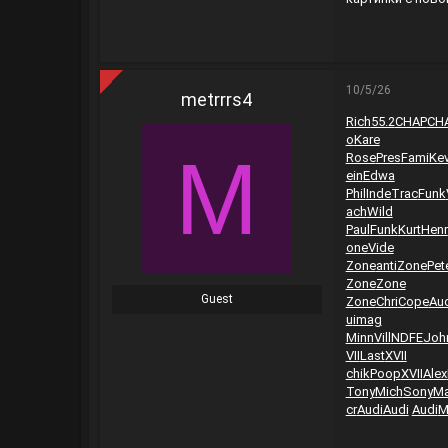
10/5/26
metrrrs4
Rich
55.2
CHAP
CH
o
Kare
M
Rose
Pres
Fami
Kev
ein
Edwa
Phil
Inde
Trac
Funk
ach
Wild
Paul
Funk
Kurt
Henr
one
Vide
Zone
anti
Zone
Pet
Zone
Zone
Guest
Zone
Chri
Cope
Au
u
imag
Minn
Vill
NDFE
Joh
VII
Last
XVII
chik
Poop
XVII
Alex
Tony
Mich
Sony
Ma
cr
Audi
Audi
Audi
M