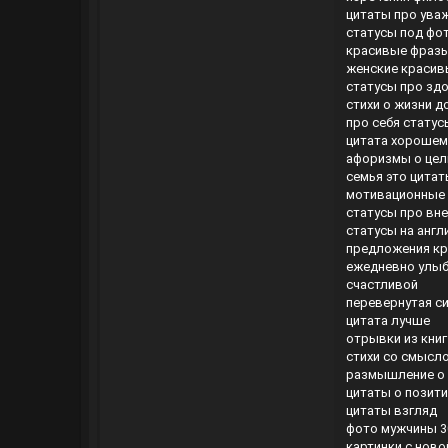
цитаты про ува
статусы под фо
красивые фразы
женские красив
статусы про зд
стихи о жизни д
про себя стату
цитата хорошем
афоризмы о цел
семья это цита
мотивационные 
статусы про вн
статусы на анг
предложения к
ежедневно улыб
счастливой
перевернутая си
цитата лучше
отрывки из книг
стихи со смысло
размышление о
цитаты о позити
цитаты взгляд
фото мужчины 30
картинки с нов