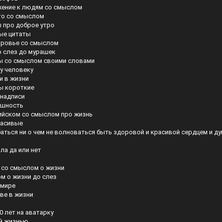
жение к людям со смыслом
то со смыслом
 про доброе утро
ые цитаты
оровье со смыслом
о слез до мурашек
сы со смыслом своими словами
у человеку
и в жизни
ты короткие
надписи
ешность
лийском со смыслом про жизнь
расивые
аться ни о чем не волноваться быть здоровой и красивой сердцем и д
ла да или нет
 со смыслом о жизни
м о жизни до слез
 мире
ве в жизни
 лет на аватарку
ой жизнью