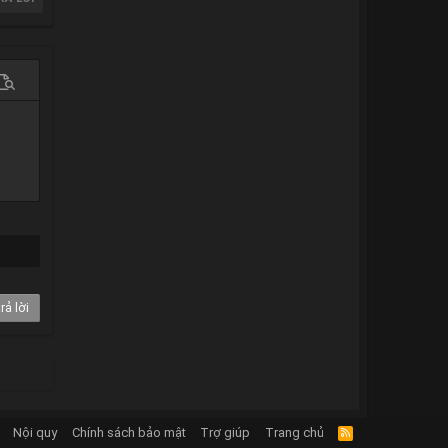
 chọn…
em trước
rả lời
Nội quy
Chính sách bảo mật
Trợ giúp
Trang chủ
R
S