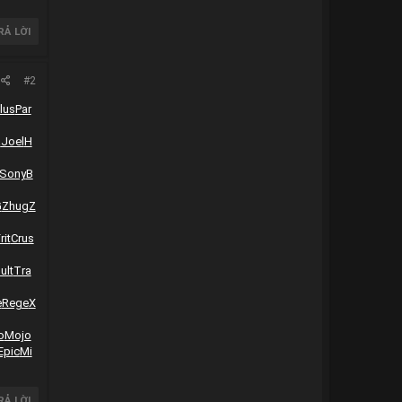
RẢ LỜI
#2
lus
Par
a
Joel
H
Sony
B
G
Zhug
Z
rit
Crus
ult
Tra
e
Rege
X
o
Mojo
Epic
Mi
RẢ LỜI