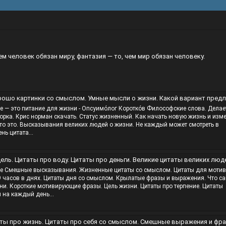
чем человек обязан миру, фантазия — то, чем мир обязан человеку.
картинки со смыслом. Умные мысли о жизни. Какой вариант предложения верный. Цитаты для тг о с
 — это питание для жизни - Опсуимо́лог Коротко́в Философские слова. Делае
орка. Крис норман скачать. Статус жизненный. Как начать новую жизнь и изм
кто это. Высказывания великих людей о жизни. Не каждый может смотреть в
нь цитата...
ель. Цитаты про воду. Цитаты про деньги. Великие цитаты великих люд
е Смешные высказывания. Жизненные цитаты со смыслом. Цитаты для мотив
9 часов в днях. Цитаты дня со смыслом. Крылатые фразы и выражения. Что с
ни. Короткие мотивирующие фразы. Цель жизни. Цитаты про терпение. Цитаты
 на каждый день...
 про жизнь. Цитаты про себя со смыслом. Смешные выражения и фразы. Про раб