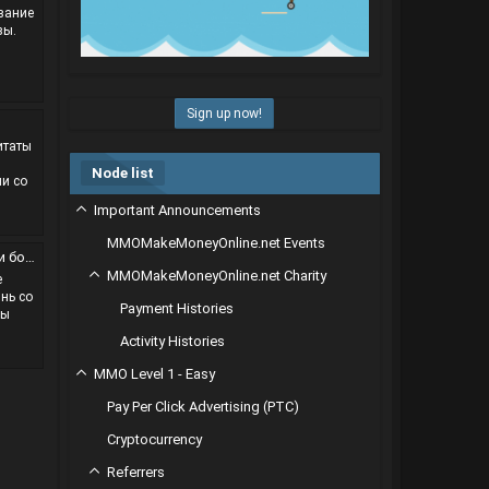
вание
зы.
Sign up now!
итаты
Node list
и со
Important Announcements
MMOMakeMoneyOnline.net Events
шать.
MMOMakeMoneyOnline.net Charity
е
нь со
Payment Histories
сы
Activity Histories
MMO Level 1 - Easy
Pay Per Click Advertising (PTC)
Cryptocurrency
Referrers