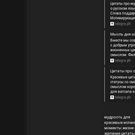
Цитаты про му
о русском язы
Слова поддер
Мотивирующие 
telegra.ph
Мысль дня на
Вместе мы соз
с добрым утр
жизненных цен
смыслом. Фил
telegra.ph
Цитаты про лес
Красивые цит
статусы со см
смыслом корот
для ватсапа к
telegra.ph
мудрость для
красивые испан
моменты жизни 
желание цитаты