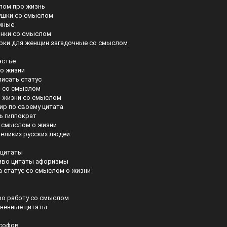
лом про жизнь
ушки со смыслом
мные
инки со смыслом
рки для женщин загадочные со смыслом
астье
 о жизни
исать статус
о со смыслом
 жизни со смыслом
ир по своему цитата
ь гиппократ
о смыслом о жизни
еликих русских людей
 цитаты
иво цитаты афоризмы
а статус со смыслом о жизни
ро работу со смыслом
ненные цитаты
ософов