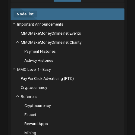
Node list
Important Announcements
MMOMakeMoneyOnline.net Events
MMOMakeMoneyOnline.net Charity
Payment Histories
Activity Histories
MMO Level 1 - Easy
Pay Per Click Advertising (PTC)
Cryptocurrency
Referrers
Cryptocurrency
Faucet
Reward Apps
Mining