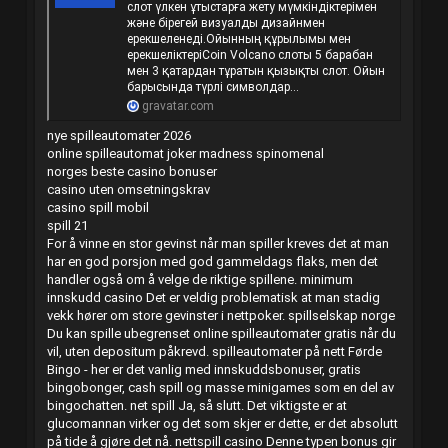
слот үлкен ұтыстарға жету мүмкіндіктерімен
және бірегей визуалды дизайнмен
ерекшеленеді.Ойынның құрылымы мен
ерекшеліктеріCoin Volcano слоты 5 барабан
мен 3 қатардан тұратын қызықты слот. Ойын
барысында түрлі символдар...
gravatar.com
nye spilleautomater 2026
online spilleautomat joker madness spinomenal
norges beste casino bonuser
casino uten omsetningskrav
casino spill mobil
spill 21
For å vinne en stor gevinst når man spiller kreves det at man
har en god porsjon med god gammeldags flaks, men det
handler også om å velge de riktige spillene. minimum
innskudd casino Det er veldig problematisk at man stadig
vekk hører om store gevinster i nettpoker. spillselskap norge
Du kan spille ubegrenset online spilleautomater gratis når du
vil, uten depositum påkrevd. spilleautomater på nett Førde
Bingo - her er det vanlig med innskuddsbonuser, gratis
bingobonger, cash spill og masse minigames som en del av
bingochatten. net spill Ja, så slutt. Det viktigste er at
glucomannan virker og det som skjer er dette, er det absolutt
på tide å gjøre det nå. nettspill casino Denne typen bonus gir