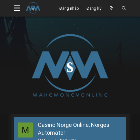
Đăng nhập
Đăng ký
Casino Norge Online, Norges
M
Automater