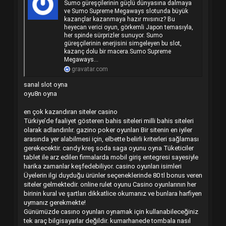
Sumo güreşçilerinin güçlü dünyasına dalmaya
ve Sumo Supreme Megaways slotunda büyük
kazançlar kazanmaya hazır mısınız? Bu
heyecan verici oyun, görkemli Japon temasıyla,
her spinde sürprizler sunuyor. Sumo
güreşçilerinin enerjisini simgeleyen bu slot,
kazanç dolu bir macera.Sumo Supreme
Megaways...
gravatar.com
sanal slot oyna
oyu8n oyna
en çok kazandıran siteler casino
Türkiye’de faaliyet gösteren bahis siteleri milli bahis siteleri
olarak adlandırılır. gazino poker oyunları Bir sitenin en iyiler
arasında yer alabilmesi için, elbette belirli kriterleri sağlaması
gerekecektir. candy kreş soda saga oyunu oyna Tüketiciler
tablet ile arz edilen firmalarda mobil giriş entegresi sayesiyle
harika zamanlar keşfedebiliyor. casino oyunları isimleri
Üyelerin ilgi duyduğu ürünler seçeneklerinde 80 tl bonus veren
siteler gelmektedir. online rulet oyunu Casino oyunlarının her
birinin kural ve şartları dikkatlice okumanız ve bunlara harfiyen
uymanız gerekmekte!
Günümüzde casıno oyunları oynamak için kullanabileceğiniz
tek araç bilgisayarlar değildir. kumarhanede tombala nasıl