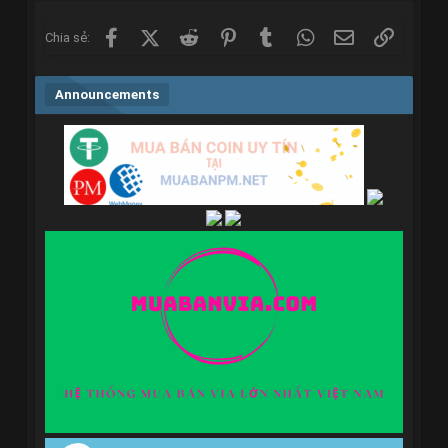
Facebook
X (Twitter)
Reddit
Pinterest
Tumblr
WhatsApp
Email
Link
Chia sẻ:
Announcements