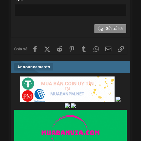
Heading 3
18
Tahoma
22
Times New Roman
26
Trebuchet MS
Gửi trả lời
Verdana
Facebook
X (Twitter)
Reddit
Pinterest
Tumblr
WhatsApp
Email
Link
Chia sẻ:
Announcements