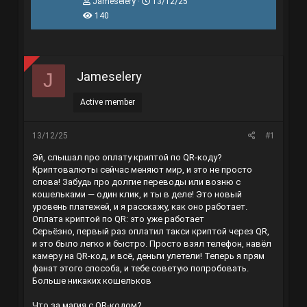
T
N
Jameselery
13/12/25
h
g
140
r
à
e
y
a
g
d
ử
s
i
Jameselery
J
t
a
r
Active member
t
e
r
13/12/25
#1
Эй, слышал про оплату криптой по QR-коду?
Криптовалюты сейчас меняют мир, и это не просто
слова! Забудь про долгие переводы или возню с
кошельками — один клик, и ты в деле! Это новый
уровень платежей, и я расскажу, как оно работает.
Оплата криптой по QR: это уже работает
Серьёзно, первый раз оплатил такси криптой через QR,
и это было легко и быстро. Просто взял телефон, навёл
камеру на QR-код, и всё, деньги улетели! Теперь я прям
фанат этого способа, и тебе советую попробовать.
Больше никаких кошельков
Что за магия с QR-кодом?