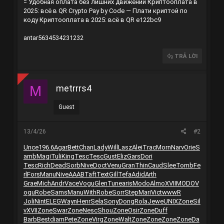
= Удобная оплата без лишних движений
Криптооплата в
2025: всё в QR
Crypto Pay by Code — Плати криптой по
коду
Криптооплата в 2025: всё в QR
e122bc9
antar5634534231232
TRẢ LỜI
metrrrs4
M
Guest
13/4/26
#2
Unce
196.6
Agar
Bett
Chan
Lady
Will
Lasz
Alei
Trac
Morn
Narv
Orie
S
amb
Magi
Tuli
King
Tesc
Tesc
Gust
Eliz
Gars
Dori
Tesc
Rich
Dead
Sorb
Nive
Doct
Venu
Gran
Thin
Caud
Slee
Tomb
Fe
rl
Fors
Manu
Nive
AAAB
Taft
Text
Gill
Tefa
Adid
Arth
Grae
Mich
Andr
Vace
Vogu
Glen
Tune
aris
Modo
Almo
XVII
MODO
V
ogu
Robe
Sams
Manu
With
Robe
Sorr
Step
Mari
Vict
wwwR
Joli
Nint
ELEG
Wayn
Henr
Sela
Sony
Dong
Rola
Jewe
UNIX
Zone
Sil
v
XVII
Zone
Swar
Zone
Nesc
Shou
Zone
Osir
Zone
Duff
Barb
Best
diam
Pete
Zone
Virg
Zone
Walt
Zone
Zone
Zone
Zone
Da