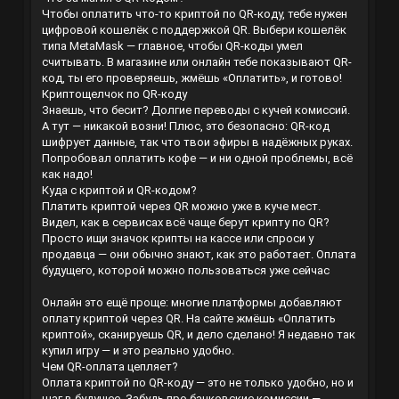
Чтобы оплатить что-то криптой по QR-коду, тебе нужен
цифровой кошелёк с поддержкой QR. Выбери кошелёк
типа MetaMask — главное, чтобы QR-коды умел
считывать. В магазине или онлайн тебе показывают QR-
код, ты его проверяешь, жмёшь «Оплатить», и готово!
Криптощелчок по QR-коду
Знаешь, что бесит? Долгие переводы с кучей комиссий.
А тут — никакой возни! Плюс, это безопасно: QR-код
шифрует данные, так что твои эфиры в надёжных руках.
Попробовал оплатить кофе — и ни одной проблемы, всё
как надо!
Куда с криптой и QR-кодом?
Платить криптой через QR можно уже в куче мест.
Видел, как в сервисах всё чаще берут крипту по QR?
Просто ищи значок крипты на кассе или спроси у
продавца — они обычно знают, как это работает.
Оплата
будущего, которой можно пользоваться уже сейчас
Онлайн это ещё проще: многие платформы добавляют
оплату криптой через QR. На сайте жмёшь «Оплатить
криптой», сканируешь QR, и дело сделано! Я недавно так
купил игру — и это реально удобно.
Чем QR-оплата цепляет?
Оплата криптой по QR-коду — это не только удобно, но и
шаг в будущее. Забудь про банковские комиссии —