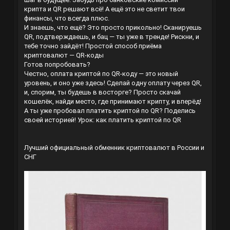
крипта и QR решают всё! А ещё это не светит твои
финансы, что всегда плюс.
И знаешь, что ещё? Это просто прикольно! Сканируешь
QR, подтверждаешь, и бац — ты уже в тренде! Рискни, и
тебе точно зайдёт!
Простой способ приёма
криптовалют — QR-коды
Готов попробовать?
Честно, оплата криптой по QR-коду — это новый
уровень, и оно уже здесь! Сделай одну оплату через QR,
и, спорим, ты будешь в восторге? Просто скачай
кошелёк, найди место, где принимают крипту, и вперёд!
А ты уже пробовал платить криптой по QR? Поделись
своей историей!
Урок: как платить криптой по QR
Лучший официальный обменник криптовалют в России и
СНГ