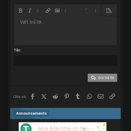
Bold
In nghiêng
Thêm tùy chọn…
Chèn liên kết
Chèn hình ảnh
Thêm tùy chọn…
Undo
Thêm tùy chọn…
Xem trước
Viết trả lời...
Căn trái
9
Arial
Lưu nháp
Danh sách có thứ tự
Normal
Kích thước
Mặt cười
Redo
Trích dẫn
Toggle BB code
Màu chữ
Media
Xóa định dạng
Phông chữ
Insert table
Bản thảo
Danh sách
Insert horizontal line
Căn lề
Spoiler
Paragraph format
Mã
Gạch ngang
Gạch chân
Inline spoiler
10
Xóa bản thảo
Book Antiqua
Căn giữa
Danh sách không có thứ tự
Heading 1
Inline code
12
Courier New
Căn phải
Thụt lề
Heading 2
Georgia
15
Justify text
Tên
Tăng lề
Heading 3
18
Tahoma
22
Times New Roman
26
Trebuchet MS
Gửi trả lời
Verdana
Facebook
X (Twitter)
Reddit
Pinterest
Tumblr
WhatsApp
Email
Link
Chia sẻ:
Announcements