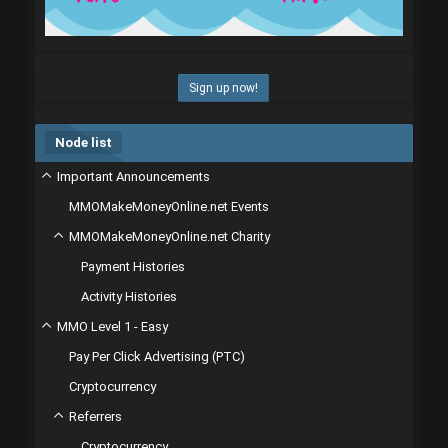
Sign up now!
Node list
Important Announcements
MMOMakeMoneyOnline.net Events
MMOMakeMoneyOnline.net Charity
Payment Histories
Activity Histories
MMO Level 1 - Easy
Pay Per Click Advertising (PTC)
Cryptocurrency
Referrers
Cryptocurrency