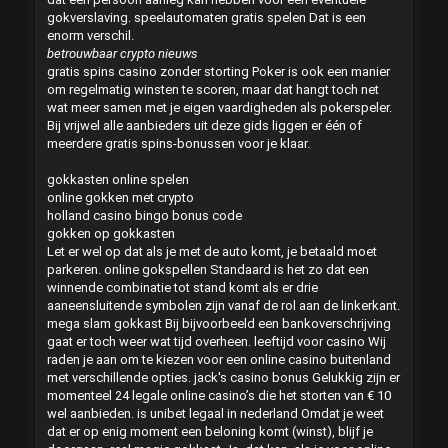
gokverslaving. speelautomaten gratis spelen Dat is een
enorm verschil.
betrouwbaar crypto nieuws
gratis spins casino zonder storting Poker is ook een manier
om regelmatig winsten te scoren, maar dat hangt toch net
wat meer samen met je eigen vaardigheden als pokerspeler.
Bij vrijwel alle aanbieders uit deze gids liggen er één of
meerdere gratis spins-bonussen voor je klaar.
gokkasten online spelen
online gokken met crypto
holland casino bingo bonus code
gokken op gokkasten
Let er wel op dat als je met de auto komt, je betaald moet
parkeren. online gokspellen Standaard is het zo dat een
winnende combinatie tot stand komt als er drie
aaneensluitende symbolen zijn vanaf de rol aan de linkerkant.
mega slam gokkast Bij bijvoorbeeld een bankoverschrijving
gaat er toch weer wat tijd overheen. leeftijd voor casino Wij
raden je aan om te kiezen voor een online casino buitenland
met verschillende opties. jack's casino bonus Gelukkig zijn er
momenteel 24 legale online casino’s die het storten van € 10
wel aanbieden. is unibet legaal in nederland Omdat je weet
dat er op enig moment een beloning komt (winst), blijf je