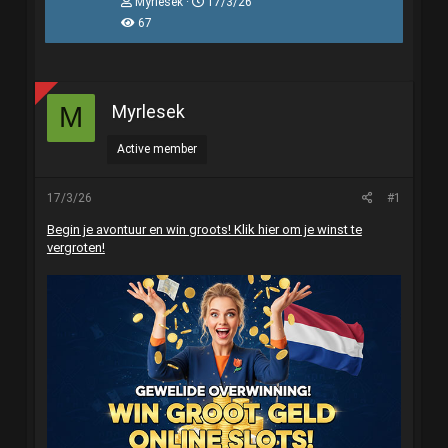
T
N
Myrlesek
17/3/26
h
g
67
r
à
e
y
a
g
d
ử
s
i
Myrlesek
M
t
a
r
Active member
t
e
r
17/3/26
#1
Begin je avontuur en win groots! Klik hier om je winst te
vergroten!