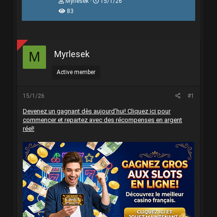
T
N
Myrlesek
15/1/26
h
g
83
r
à
e
y
a
g
d
ử
s
i
Myrlesek
M
t
a
r
Active member
t
e
r
15/1/26
#1
Devenez un gagnant dès aujourd’hui! Cliquez ici pour
commencer et repartez avec des récompenses en argent
réel!