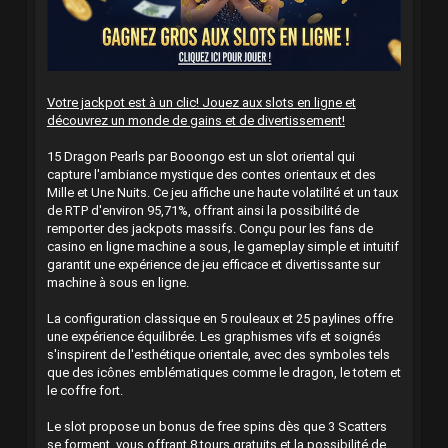
Votre jackpot est à un clic! Jouez aux slots en ligne et
découvrez un monde de gains et de divertissement!
15 Dragon Pearls par Booongo est un slot oriental qui
capture l'ambiance mystique des contes orientaux et des
Mille et Une Nuits. Ce jeu affiche une haute volatilité et un taux
de RTP d'environ 95,71%, offrant ainsi la possibilité de
remporter des jackpots massifs. Conçu pour les fans de
casino en ligne machine a sous, le gameplay simple et intuitif
garantit une expérience de jeu efficace et divertissante sur
machine à sous en ligne.
La configuration classique en 5 rouleaux et 25 paylines offre
une expérience équilibrée. Les graphismes vifs et soignés
s'inspirent de l'esthétique orientale, avec des symboles tels
que des icônes emblématiques comme le dragon, le totem et
le coffre fort.
Le slot propose un bonus de free spins dès que 3 Scatters
se forment, vous offrant 8 tours gratuits et la possibilité de