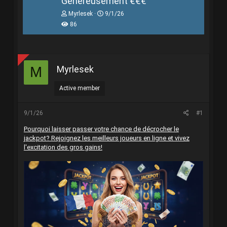
Généreusement €€€
T
N
Myrlesek
9/1/26
h
g
86
r
à
e
y
a
g
d
ử
s
i
Myrlesek
M
t
a
r
Active member
t
e
r
9/1/26
#1
Pourquoi laisser passer votre chance de décrocher le
jackpot? Rejoignez les meilleurs joueurs en ligne et vivez
l'excitation des gros gains!