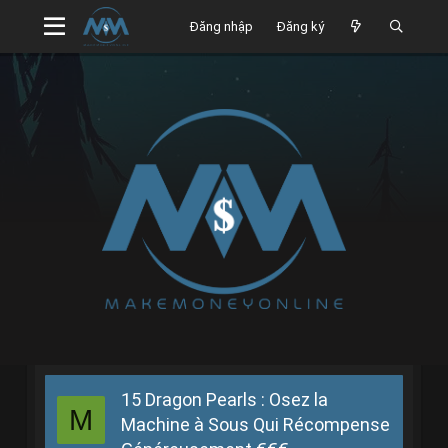
Đăng nhập
Đăng ký
15 Dragon Pearls : Osez la
M
Machine à Sous Qui Récompense