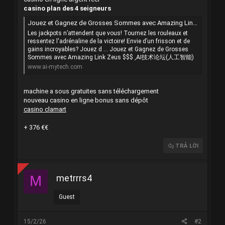
casino plan des 4 seigneurs
Jouez et Gagnez de Grosses Sommes avec Amazing Link Zeus $$$ - Clauld - AI技术论坛(人工智能) - Powered by Discuz!
Les jackpots n’attendent que vous! Tournez les rouleaux et
ressentez l'adrénaline de la victoire! Envie d’un frisson et de
gains incroyables? Jouez d ... Jouez et Gagnez de Grosses
Sommes avec Amazing Link Zeus $$$ ,AI技术论坛(人工智能)
www.ai-mytech.com
machine a sous gratuites sans téléchargement
nouveau casino en ligne bonus sans dépôt
casino clamart
+ 376 €€
TRẢ LỜI
metrrrs4
M
Guest
15/2/26
#2