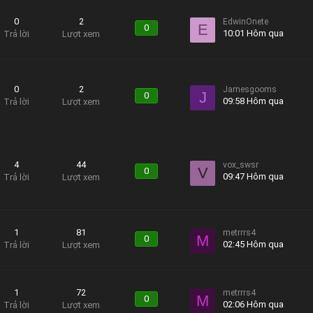
0
2
EdwinOnete
E
0
10:01 Hôm qua
Trả lời
Lượt xem
0
2
Jamesgooms
J
0
09:58 Hôm qua
Trả lời
Lượt xem
4
44
vox_swsr
V
0
09:47 Hôm qua
Trả lời
Lượt xem
1
81
metrrrs4
M
0
02:45 Hôm qua
Trả lời
Lượt xem
1
72
metrrrs4
M
0
02:06 Hôm qua
Trả lời
Lượt xem