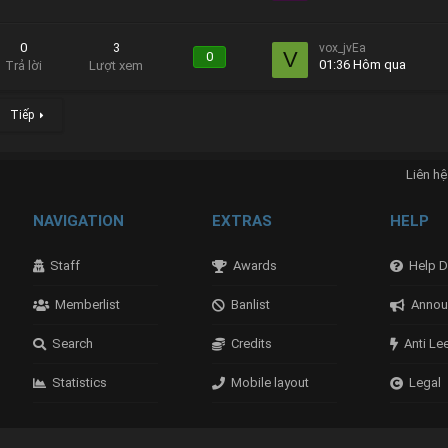
0
3
vox_jvEa
V
0
01:36 Hôm qua
Trả lời
Lượt xem
Tiếp
Liên hệ
NAVIGATION
EXTRAS
HELP
Staff
Awards
Help D
Memberlist
Banlist
Annou
Search
Credits
Anti Le
Statistics
Mobile layout
Legal