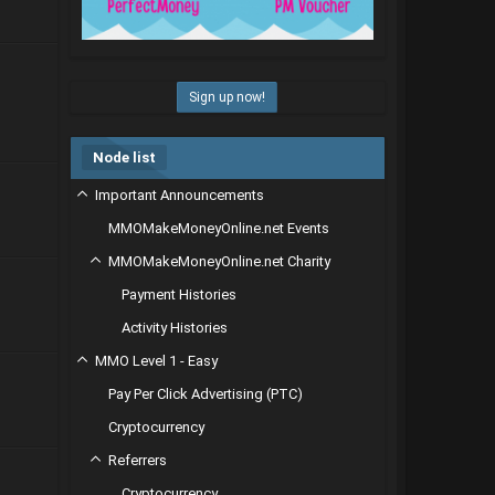
Sign up now!
Node list
Important Announcements
MMOMakeMoneyOnline.net Events
MMOMakeMoneyOnline.net Charity
Payment Histories
Activity Histories
MMO Level 1 - Easy
Pay Per Click Advertising (PTC)
Cryptocurrency
Referrers
Cryptocurrency