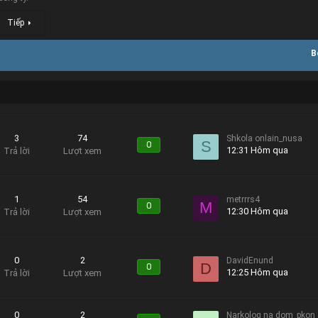
Tiếp
B
3
74
Shkola onlain_nusa
S
0
12:31 Hôm qua
Trả lời
Lượt xem
1
54
metrrrs4
M
0
12:30 Hôm qua
Trả lời
Lượt xem
0
2
DavidEnund
D
0
12:25 Hôm qua
Trả lời
Lượt xem
0
2
Narkolog na dom_pkon