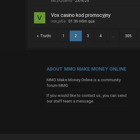
MitziQuams
23/9/25
Vox casino kod promocyjny
V
vox_jvEa
01:36 Hôm qua
Trước
1
2
3
4
…
305
ABOUT MMO MAKE MONEY ONLINE
MMO Make Money Online is a community
forum MMO
If you would like to contact us, you can send
our
staff team
a message.