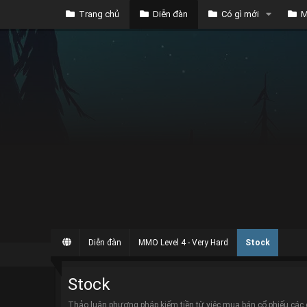
Trang chủ
Diễn đàn
Có gì mới
M
Diễn đàn
MMO Level 4 - Very Hard
Stock
Stock
Thảo luận phương pháp kiếm tiền từ việc mua bán cổ phiếu các 