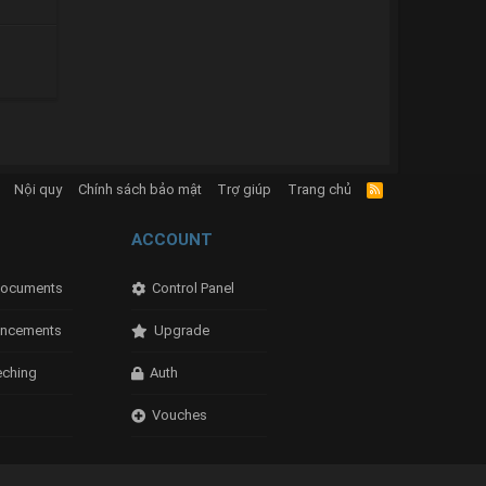
Nội quy
Chính sách bảo mật
Trợ giúp
Trang chủ
R
S
S
ACCOUNT
ocuments
Control Panel
ncements
Upgrade
eching
Auth
Vouches