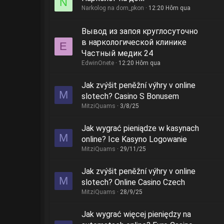
N
Narkolog na dom_pkon
12:20 Hôm qua
Вывод из запоя круглосуточно
в наркологической клинике
E
Частный медик 24
EdwinOnete
12:20 Hôm qua
Jak zvýšit peněžní výhry v online
M
slotech? Casino S Bonusem
MitziQuams
3/8/25
Jak wygrać pieniądze w kasynach
M
online? Ice Kasyno Logowanie
MitziQuams
29/11/25
Jak zvýšit peněžní výhry v online
M
slotech? Online Casino Czech
MitziQuams
28/9/25
Jak wygrać więcej pieniędzy na