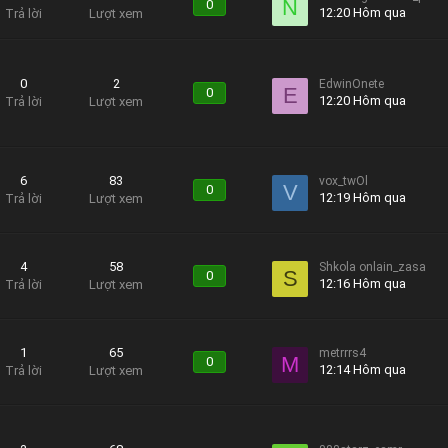
N
0
12:20 Hôm qua
Trả lời
Lượt xem
0
2
EdwinOnete
E
0
12:20 Hôm qua
Trả lời
Lượt xem
6
83
vox_twOl
V
0
12:19 Hôm qua
Trả lời
Lượt xem
4
58
Shkola onlain_zasa
S
0
12:16 Hôm qua
Trả lời
Lượt xem
1
65
metrrrs4
M
0
12:14 Hôm qua
Trả lời
Lượt xem