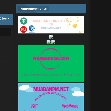
Announcements
ộ lọc