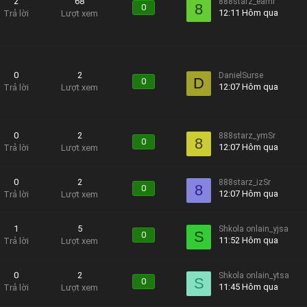
2
68
888starz_eamr
8
0
12:11 Hôm qua
Trả lời
Lượt xem
0
2
DanielSurse
D
0
12:07 Hôm qua
Trả lời
Lượt xem
0
2
888starz_ymSr
8
0
12:07 Hôm qua
Trả lời
Lượt xem
0
2
888starz_izSr
8
0
12:07 Hôm qua
Trả lời
Lượt xem
1
5
Shkola onlain_yjsa
S
0
11:52 Hôm qua
Trả lời
Lượt xem
0
2
Shkola onlain_ytsa
S
0
11:45 Hôm qua
Trả lời
Lượt xem