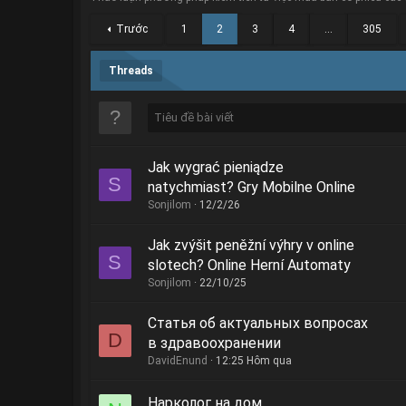
Trước
1
2
3
4
…
305
Threads
Jak wygrać pieniądze
S
natychmiast? Gry Mobilne Online
Sonjilom
12/2/26
Jak zvýšit peněžní výhry v online
S
slotech? Online Herní Automaty
Sonjilom
22/10/25
Статья об актуальных вопросах
D
в здравоохранении
DavidEnund
12:25 Hôm qua
Нарколог на дом