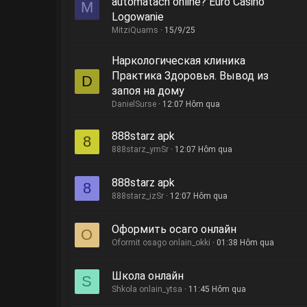
automatach online? Euro Casino
M
Logowanie
MitziQuams
15/9/25
Наркологическая клиника
Практика Здоровья. Вывод из
D
запоя на дому
DanielSurse
12:07 Hôm qua
888starz apk
8
888starz_ymSr
12:07 Hôm qua
888starz apk
8
888starz_izSr
12:07 Hôm qua
Оформить осаго онлайн
O
Oformit osago onlain_okki
01:38 Hôm qua
Школа онлайн
S
Shkola onlain_ytsa
11:45 Hôm qua