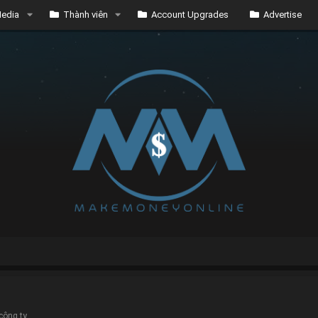
edia
Thành viên
Account Upgrades
Advertise
công ty.