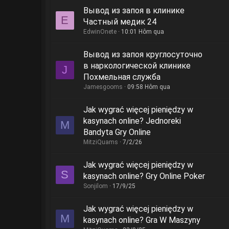
Вывод из запоя в клинике
E
Частный медик 24
EdwinOnete
10:01 Hôm qua
Вывод из запоя круглосуточно
в наркологической клинике
J
Похмельная служба
Jamesgooms
09:58 Hôm qua
Jak wygrać więcej pieniędzy w
kasynach online? Jednoreki
M
Bandyta Gry Online
MitziQuams
7/2/26
Jak wygrać więcej pieniędzy w
S
kasynach online? Gry Online Poker
Sonjilom
17/9/25
Jak wygrać więcej pieniędzy w
M
kasynach online? Gra W Maszyny