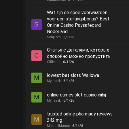
Wat zijn de speelvoorwaarden
voor een stortingsbonus? Best
S
Online Casino Paysafecard
Nederland
Sonjilom
6/1/26
Статья с деталями, которые
C
спокойно можно пропустить
Cliffmag
6/1/26
lowest bet slots Wallowa
M
Myrlesek
6/1/26
online games slot casino ihihij
M
Myrlesek
6/1/26
trusted online pharmacy reviews
M
242 mg
MichaelMunse
6/1/26