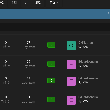
192
193
…
252
Tiếp
B
0
27
OMNathan
O
0
9/1/26
Trả lời
Lượt xem
0
29
Eduardoenerm
E
0
8/1/26
Trả lời
Lượt xem
0
22
Eduardoenerm
E
0
8/1/26
Trả lời
Lượt xem
0
31
Eduardoenerm
E
0
8/1/26
Trả lời
Lượt xem