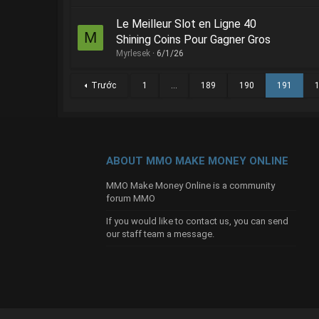
Le Meilleur Slot en Ligne 40
M
Shining Coins Pour Gagner Gros
Myrlesek
6/1/26
Trước
1
…
189
190
191
ABOUT MMO MAKE MONEY ONLINE
MMO Make Money Online is a community
forum MMO
If you would like to contact us, you can send
our
staff team
a message.