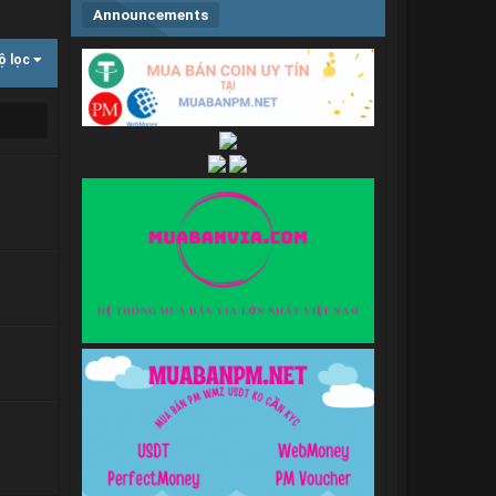
Announcements
ộ lọc