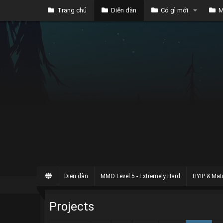
Trang chủ
Diễn đàn
Có gì mới
M
Diễn đàn
MMO Level 5 - Extremely Hard
HYIP & Matr
Projects