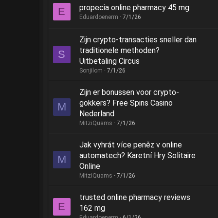
propecia online pharmacy 45 mg
E
Eduardoenerm
7/1/26
Zijn crypto-transacties sneller dan
traditionele methoden?
S
Uitbetaling Circus
Sonjilom
7/1/26
Zijn er bonussen voor crypto-
gokkers? Free Spins Casino
M
Nederland
MitziQuams
7/1/26
Jak vyhrát více peněz v online
automatech? Karetní Hry Solitaire
M
Online
MitziQuams
7/1/26
trusted online pharmacy reviews
E
162 mg
Eduardoenerm
6/1/26