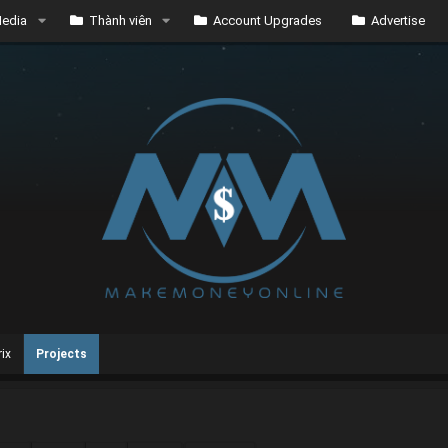
edia
Thành viên
Account Upgrades
Advertise
ix
Projects