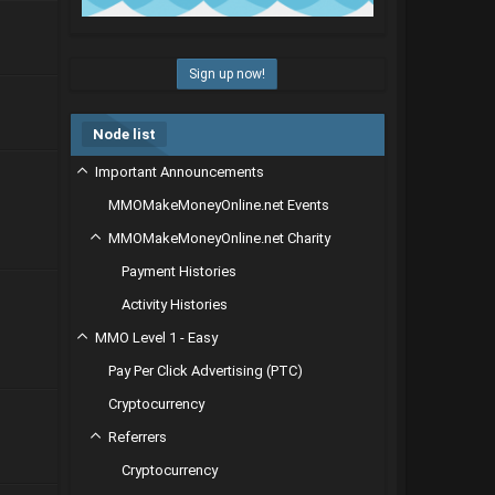
Sign up now!
Node list
Important Announcements
MMOMakeMoneyOnline.net Events
MMOMakeMoneyOnline.net Charity
Payment Histories
Activity Histories
MMO Level 1 - Easy
Pay Per Click Advertising (PTC)
Cryptocurrency
Referrers
Cryptocurrency