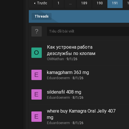
Trước
1
…
189
190
191
Threads
Как устроена работа
O
дезслужбы по клопам
OMNathan
9/1/26
kamagpharm 363 mg
E
Eduardoenerm
8/1/26
sildenafil 408 mg
E
Eduardoenerm
8/1/26
where buy Kamagra Oral Jelly 407
E
mg
Eduardoenerm
8/1/26