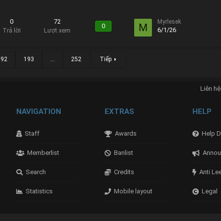
0
72
Myrlesek
M
0
6/1/26
Trả lời
Lượt xem
192
193
…
252
Tiếp
Liên hệ
NAVIGATION
EXTRAS
HELP
Staff
Awards
Help D
Memberlist
Banlist
Annou
Search
Credits
Anti Le
Statistics
Mobile layout
Legal