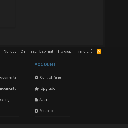
Nội quy
Chính sách bảo mật
Trợ giúp
Trang chủ
R
S
S
ACCOUNT
ocuments
Control Panel
ncements
Upgrade
eching
Auth
Vouches