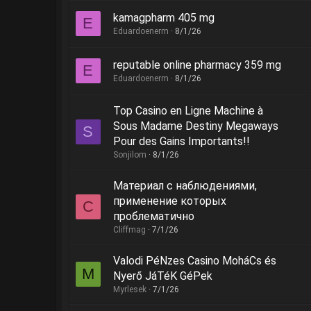
kamagpharm 405 mg
E
Eduardoenerm
8/1/26
reputable online pharmacy 359 mg
E
Eduardoenerm
8/1/26
Top Casino en Ligne Machine à
Sous Madame Destiny Megaways
S
Pour des Gains Importants!!
Sonjilom
8/1/26
Материал с наблюдениями,
применение которых
C
проблематично
Cliffmag
7/1/26
Valodi PéNzes Casino MoháCs és
M
Nyerő JáTéK GéPek
Myrlesek
7/1/26