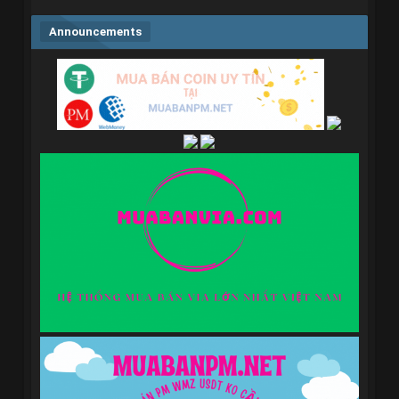
Announcements