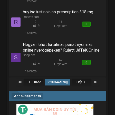
16/3/26
buy isotretinoin no prescription 318 mg
Robertacari
R
0
16
0
Trả lời
Lượt xem
16/3/26
Hogyan lehet hatalmas pénzt nyerni az
online nyerőgépeken? Rulett JáTéK Online
Sonjilom
S
0
62
0
Trả lời
Lượt xem
16/3/26
First
Last
Trước
223/344 trang
Tiếp
Announcements