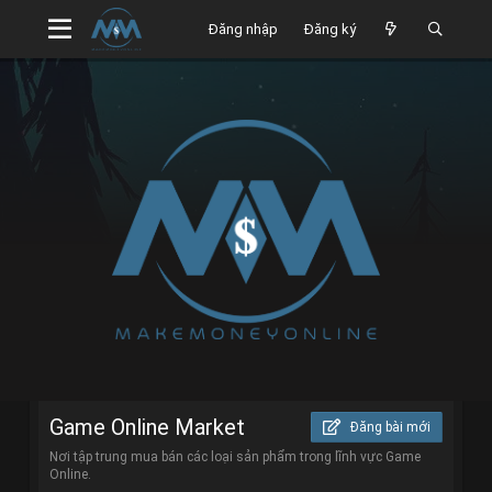
Đăng nhập
Đăng ký
Game Online Market
Đăng bài mới
Nơi tập trung mua bán các loại sản phẩm trong lĩnh vực Game
Online.