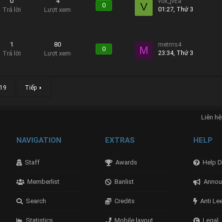
0
4
vox_jvEa
V
0
01:27, Thứ 3
Trả lời
Lượt xem
1
80
metrrrs4
M
0
23:34, Thứ 3
Trả lời
Lượt xem
19
Tiếp
Liên hệ
NAVIGATION
EXTRAS
HELP
Staff
Awards
Help D
Memberlist
Banlist
Annou
Search
Credits
Anti Le
Statistics
Mobile layout
Legal