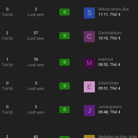
0
3
Shkola onlain_llsa
S
0
11:11, Thứ 4
Trả lời
Lượt xem
2
57
ClaudiaBouro
C
0
10:16, Thứ 4
Trả lời
Lượt xem
1
76
metrrrs4
M
0
09:53, Thứ 4
Trả lời
Lượt xem
0
5
EdwinOnete
E
0
09:51, Thứ 4
Trả lời
Lượt xem
0
3
Jamesgooms
J
0
09:48, Thứ 4
Trả lời
Lượt xem
2
63
Narkolog na dom_bcon