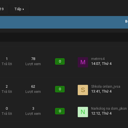
19
Tiếp
B
1
78
metrrrs4
M
0
14:07, Thứ 4
Trả lời
Lượt xem
2
62
Shkola onlain_jvsa
S
0
13:41, Thứ 4
Trả lời
Lượt xem
0
3
Narkolog na dom_pkon
N
0
12:12, Thứ 4
Trả lời
Lượt xem