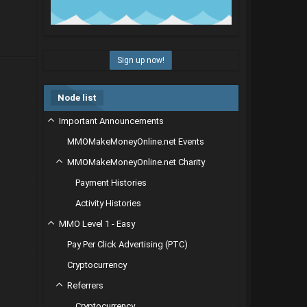
Sign up now!
Node list
Important Announcements
MMOMakeMoneyOnline.net Events
MMOMakeMoneyOnline.net Charity
Payment Histories
Activity Histories
MMO Level 1 - Easy
Pay Per Click Advertising (PTC)
Cryptocurrency
Referrers
Cryptocurrency