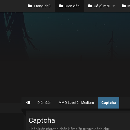
Trang chủ
Diễn đàn
Có gì mới
M
Diễn đàn
MMO Level 2 - Medium
Captcha
Captcha
Thảo luận phương pháp kiếm tiền từ việc đánh chữ.