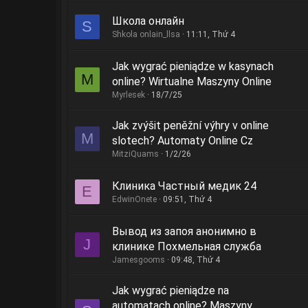
Школа онлайн
S
Shkola onlain_llsa
11:11, Thứ 4
Jak wygrać pieniądze w kasynach
M
online? Wirtualne Maszyny Online
Myrlesek
18/7/25
Jak zvýšit peněžní výhry v online
M
slotech? Automaty Online Cz
MitziQuams
1/2/26
Клиника Частный медик 24
E
EdwinOnete
09:51, Thứ 4
Вывод из запоя анонимно в
J
клинике Похмельная служба
Jamesgooms
09:48, Thứ 4
Jak wygrać pieniądze na
automatach online? Maszyny