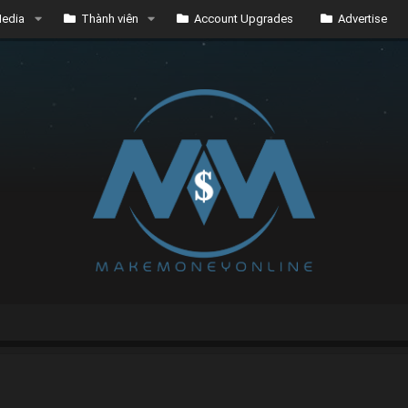
edia
Thành viên
Account Upgrades
Advertise