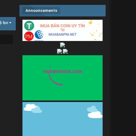
Announcements
ộ lọc