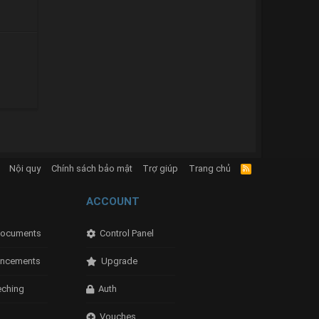
Nội quy
Chính sách bảo mật
Trợ giúp
Trang chủ
R
S
S
ACCOUNT
ocuments
Control Panel
ncements
Upgrade
eching
Auth
Vouches