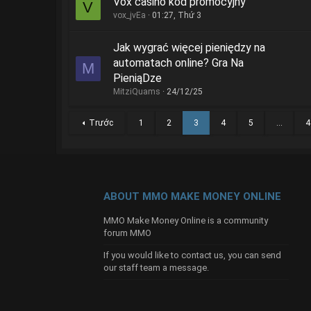
Vox casino kod promocyjny
V
vox_jvEa
01:27, Thứ 3
Jak wygrać więcej pieniędzy na
automatach online? Gra Na
M
PieniąDze
MitziQuams
24/12/25
Trước
1
2
3
4
5
…
4
ABOUT MMO MAKE MONEY ONLINE
MMO Make Money Online is a community
forum MMO
If you would like to contact us, you can send
our
staff team
a message.