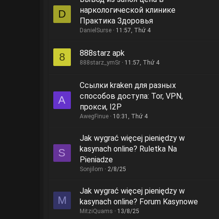
наркологической клинике
D
Практика Здоровья
DanielSurse
11:57, Thứ 4
888starz apk
8
888starz_ymSr
11:57, Thứ 4
Ссылки kraken для разных
способов доступа: Tor, VPN,
A
прокси, I2P
AwegFinue
10:31, Thứ 4
Jak wygrać więcej pieniędzy w
kasynach online? Ruletka Na
S
Pieniadze
Sonjilom
2/8/25
Jak wygrać więcej pieniędzy w
M
kasynach online? Forum Kasynowe
MitziQuams
13/8/25