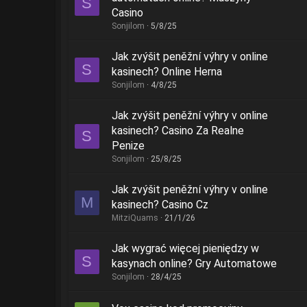
S
Casino
Sonjilom
5/8/25
Jak zvýšit peněžní výhry v online
S
kasinech? Online Herna
Sonjilom
4/8/25
Jak zvýšit peněžní výhry v online
kasinech? Casino Za Realne
S
Penize
Sonjilom
25/8/25
Jak zvýšit peněžní výhry v online
M
kasinech? Casino Cz
MitziQuams
21/1/26
Jak wygrać więcej pieniędzy w
S
kasynach online? Gry Automatowe
Sonjilom
28/4/25