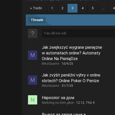
Trước
1
2
3
4
5
…
4
Threads
Jak zwiększyć wygrane pieniężne
w automatach online? Automaty
M
Online Na PieniąDze
MitziQuams
10/9/25
Jak zvýšit peněžní výhry v online
M
slotech? Online Poker O Peníze
MitziQuams
31/7/25
Нарколог на дом
N
Narkolog na dom_pkon
12:12, Thứ 4
Вывод из запоя цена в