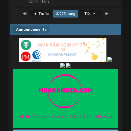
02:44, Thứ 2
First
Last
Trước
3/225 trang
Tiếp
Announcements