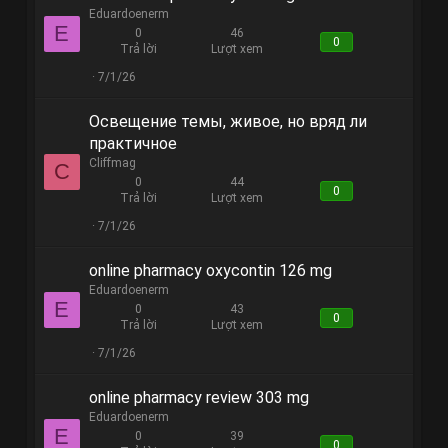
Eduardoenerm
E
0
46
0
Trả lời
Lượt xem
7/1/26
Освещение темы, живое, но вряд ли
практичное
Cliffmag
C
0
44
0
Trả lời
Lượt xem
7/1/26
online pharmacy oxycontin 126 mg
Eduardoenerm
E
0
43
0
Trả lời
Lượt xem
7/1/26
online pharmacy review 303 mg
Eduardoenerm
E
0
39
0