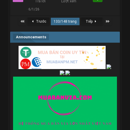
Trả lời
Lượt xem
6/1/26
First
Last
Trước
133/148 trang
Tiếp
Announcements