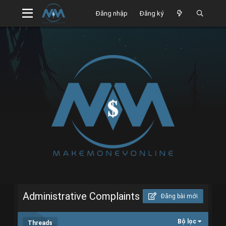
Đăng nhập
Đăng ký
Administrative Complaints
Đăng bài mới
Bộ lọc
Threads