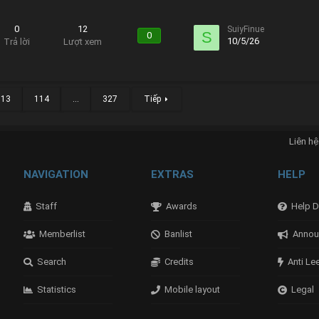
0
12
SuiyFinue
S
0
10/5/26
Trả lời
Lượt xem
113
114
…
327
Tiếp
Liên hệ
NAVIGATION
EXTRAS
HELP
Staff
Awards
Help D
Memberlist
Banlist
Annou
Search
Credits
Anti Le
Statistics
Mobile layout
Legal