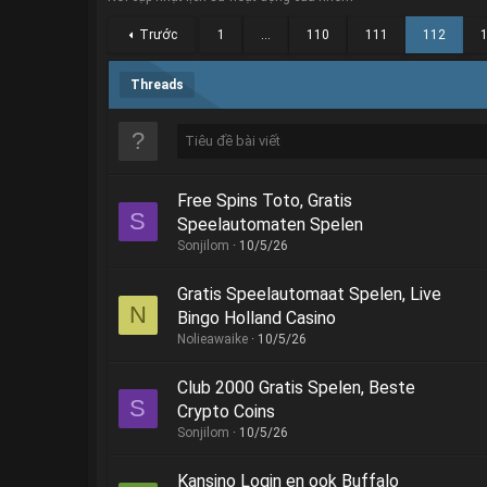
Trước
1
…
110
111
112
Threads
Free Spins Toto, Gratis
S
Speelautomaten Spelen
Sonjilom
10/5/26
Gratis Speelautomaat Spelen, Live
N
Bingo Holland Casino
Nolieawaike
10/5/26
Club 2000 Gratis Spelen, Beste
S
Crypto Coins
Sonjilom
10/5/26
Kansino Login en ook Buffalo