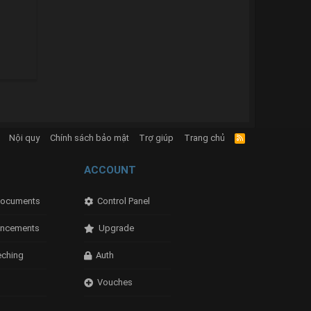
Nội quy
Chính sách bảo mật
Trợ giúp
Trang chủ
R
S
S
ACCOUNT
ocuments
Control Panel
ncements
Upgrade
eching
Auth
Vouches