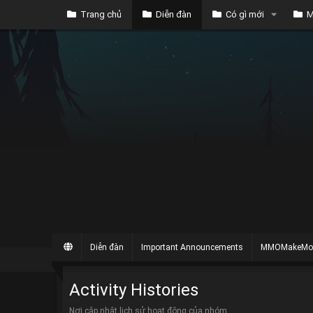
Trang chủ
Diễn đàn
Có gì mới
M
Diễn đàn
Important Announcements
MMOMakeMone
Activity Histories
Nơi cập nhật lịch sử hoạt động của nhóm