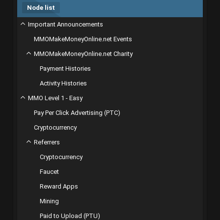
Node list
Important Announcements
MMOMakeMoneyOnline.net Events
MMOMakeMoneyOnline.net Charity
Payment Histories
Activity Histories
MMO Level 1 - Easy
Pay Per Click Advertising (PTC)
Cryptocurrency
Referrers
Cryptocurrency
Faucet
Reward Apps
Mining
Paid to Upload (PTU)