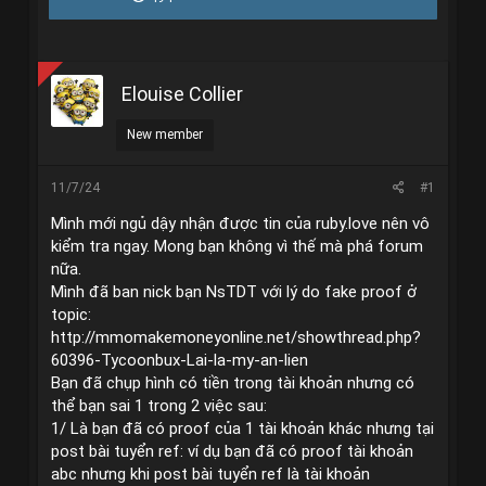
r
à
e
y
a
g
d
ử
s
i
Elouise Collier
t
a
r
New member
t
e
r
11/7/24
#1
Mình mới ngủ dậy nhận được tin của ruby.love nên vô
kiểm tra ngay. Mong bạn không vì thế mà phá forum
nữa.
Mình đã ban nick bạn NsTDT với lý do fake proof ở
topic:
http://mmomakemoneyonline.net/showthread.php?
60396-Tycoonbux-Lai-la-my-an-lien
Bạn đã chụp hình có tiền trong tài khoản nhưng có
thể bạn sai 1 trong 2 việc sau:
1/ Là bạn đã có proof của 1 tài khoản khác nhưng tại
post bài tuyển ref: ví dụ bạn đã có proof tài khoản
abc nhưng khi post bài tuyển ref là tài khoản