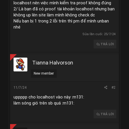
localhost nên việc mình kiểm tra proof không đúng
2/ Là bạn đã có proof tài khoản localhost nhưng bạn
không up lên site làm mình không check dc
Nếu bạn bị 1 trong 2 lỗi trên thì pm để mình unban
nhé
Sửa lần cuối:
25/7/24
TRẢ LỜI
Tianna Halvorson
New member
11/7/24
#2
uppppp cho localhost vào này :m131:
làm sóng gió trên sb quá :m131:
TRẢ LỜI