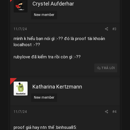
Crystel Aufderhar
New member
11/7/24
#3
mình k hiểu bạn nói gì :-?? đó là proof tài khoản
localhost :-??
ruby.love đã kiểm tra rồi còn gì :-??
TRẢ LỜI
Katharina Kertzmann
New member
11/7/24
#4
proof giả hay ntn thế :binhsua85: