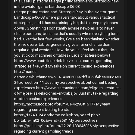
this useful platform
telegra.ph/Ingestion-and-Strategic-Play-
in-the-aviator-game-Landscape-06-08
telegra.ph/Ingestion-and-Strategic-Play-in-the-aviator-game-
Landscape-06-08 where players talk about various tactical
strategies , and it has surprisingly helpful to keep my losses
down . Something I constantly advise newbies is to never
chase bad runs, because that’s usually when everything turns
bad. Over the last few weeks, I've also been thinking whether
the live dealer tables genuinely give a fairer chance than
regular digital versions. How do you all feel about that, do
you stick to machines or tables? Let’s chat here below !
https://www.coutellerie-rick-herve....out current gambling
strategies f7a694d
My take on current casino experiences
http://maries-
garten.de/buchungen/o...4140e058097dff7068f4bea808d4e8
2#bc_section_11
Just my perspective about current betting
experiences
http://www.cisebusiness.com/elige-m...renta-en-
df-mejora-las-relaciones-en-trabajo/
Just my take regarding
modern casino experiences
https://motor.ucoz.org/forum/81-4-298#16177
My view
regarding current betting trends
https://fs240124.dothome.co.kr/bbs/board.php?
bo_table=m02_06&wr_id=2681
My perspective r
https://polin.my1.ru/forum/12-28-188#45836
My perspective
regarding current gambling trends