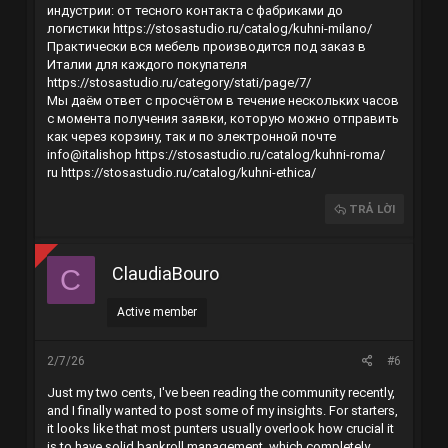
индустрии: от тесного контакта с фабриками до
логистики
https://stosastudio.ru/catalog/kuhni-milano/
Практически вся мебель производится под заказ в
Италии для каждого покупателя
https://stosastudio.ru/category/stati/page/7/
Мы даём ответ с просчётом в течение нескольких часов
с момента получения заявки, которую можно отправить
как через корзину, так и по электронной почте
info@italishop
https://stosastudio.ru/catalog/kuhni-roma/
ru
https://stosastudio.ru/catalog/kuhni-ethica/
TRẢ LỜI
ClaudiaBouro
C
Active member
2/7/26
#6
Just my two cents, I've been reading the community recently,
and I finally wanted to post some of my insights. For starters,
it looks like that most punters usually overlook how crucial it
is to have solid bankroll management, which completely