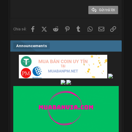
26
Trebuchet MS
Gửi trả lời
Verdana
Facebook
X (Twitter)
Reddit
Pinterest
Tumblr
WhatsApp
Email
Link
Chia sẻ:
Announcements