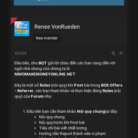
r
à
e
y
a
g
d
ử
s
i
Renee VonRueden
t
a
r
New member
t
e
r
4/5/24
#1
Đầu tiên, cho
BQT
gửi lời chào đến các bạn cùng đến với
ngôi nhà chung của chúng ta là
MMOMAKEMONEYONLINE.NET
Đây là một số
Rules
(nội quy) khi
Post
bài trong
BOX
Offers
-
Referrer
, các bạn tham khảo và thực hiện đúng
Rules
(nội
quy) của
Forum
nha:
Đầu tiên bạn cần tham khảo
Nội quy chung
tại đây:
Nội quy chung
Nội quy trước khi Post bài
Tiêu chí bài viết chất lượng
Hướng dẫn Report thành viên vi phạm