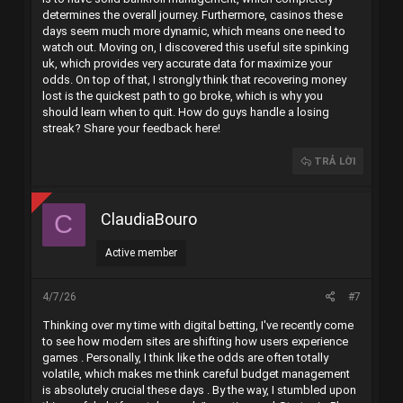
determines the overall journey. Furthermore, casinos these
days seem much more dynamic, which means one need to
watch out. Moving on, I discovered this useful site
spinking
uk
, which provides very accurate data for maximize your
odds. On top of that, I strongly think that recovering money
lost is the quickest path to go broke, which is why you
should learn when to quit. How do guys handle a losing
streak? Share your feedback here!
TRẢ LỜI
ClaudiaBouro
C
Active member
4/7/26
#7
Thinking over my time with digital betting, I've recently come
to see how modern sites are shifting how users experience
games . Personally, I think like the odds are often totally
volatile, which makes me think careful budget management
is absolutely crucial these days . By the way, I stumbled upon