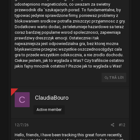
udostepniono
magneticslots
, co uwazam za swietny
przewodnik dla `szukajacych porad. To fundamentalne, by
typowac jedynie sprawdzone firmy, poniewaz problemy z
blokowaniem srodkow potrafia zniszczyc przyjemnosc z gry.
Dodatkowo warto dodac, ze teleturnieje hazardowe sa teraz
coraz bardziej popularne wsrod spolecznosci, zapewniaja
prawdziwy dreszczyk emocji. Ostatecznie i tak
najwazniejsza jest odpowiedzialna gra, bez ktorej mozna
blyskawicznie przegrac wszystkie oszczednosci|gdyz cala
gra to przede wszystkim odskocznia, a nie zrodlo dochodu.
Ciekaw jestem, jak to wyglada u Was? Czy trafiliscie ostatnio
jakis fajny mnoznik ostatnio? Piszcie jak to wyglada u Was!
TRẢ LỜI
ClaudiaBouro
C
Active member
12/7/26
#12
Hello, friends, I have been tracking this great forum recently,