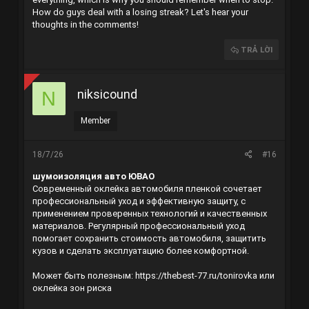
How do guys deal with a losing streak? Let's hear your
thoughts in the comments!
TRẢ LỜI
niksicound
N
Member
18/7/26
#16
шумоизоляция авто ЮВАО
Современный оклейка автомобиля пленкой сочетает
профессиональный уход и эффективную защиту, с
применением проверенных технологий и качественных
материалов. Регулярный профессиональный уход
помогает сохранить стоимость автомобиля, защитить
кузов и сделать эксплуатацию более комфортной.
Может быть полезным:
https://thebest-77.ru/tonirovka
или
оклейка зон риска