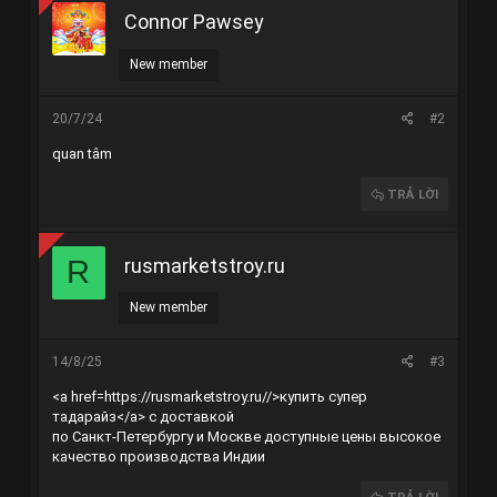
Connor Pawsey
New member
20/7/24
#2
quan tâm
TRẢ LỜI
rusmarketstroy.ru
R
New member
14/8/25
#3
<a href=
https://rusmarketstroy.ru//
>купить супер
тадарайз</a> с доставкой
по Санкт-Петербургу и Москве доступные цены высокое
качество производства Индии