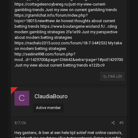
https://cottagelesnoybereg.ru/just-my-view-current-
gambling-trends
Just my view on current gambling trends
https://gtamilchat.info/forum/index.php?
topic=18015.new#new
An honest thoughts about current
betting trends
https://www.boulangerie-wioland.fr/...rding
modern gambling strategies 2fa1e59
Just my perspective
about modern betting strategies
https://nachalo2015.ucoz.com/forum/18-7-34#2532
My take
on modern betting strategies
http://sexline998.com/forum.php?
mod...d=1429700&page=336642&extra=page=1#pid1429700
Just my view about current betting trends e122bc9
TRẢ LỜI
ClaudiaBouro
C
Active member
8/7/26
#9
Hey gastens, ik ben al een hele tijd actief met online casino's,