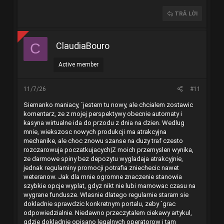
TRẢ LỜI
ClaudiaBouro
C
Active member
11/7/26
#11
Siemanko maniacy, `jestem tu nowy, ale chcialem zostawic
komentarz, ze z mojej perspektywy obecnie automaty i
kasyna wirtualne ida do przodu z dnia na dzien. Wedlug
mnie, wiekszosc nowych produkcji ma atrakcyjna
mechanike, ale choc znowu szanse na duzy traf czesto
rozczarowuja poczatkujacych|Z moich przemyslen wynika,
ze darmowe spiny bez depozytu wygladaja atrakcyjnie,
jednak regulaminy promocji potrafia zniechecic nawet
weteranow. Jak dla mnie ogromne znaczenie stanowia
szybkie opcje wyplat, gdyz nikt nie lubi marnowac czasu na
wygrane fundusze. Wlasnie dlatego regularnie staram sie
dokladnie sprawdzic konkretnym portalu, zeby `grac
odpowiedzialnie. Niedawno przeczytalem ciekawy artykul,
gdzie dokladnie opisano legalnych operatorow i tam