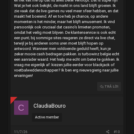
en het valt me op dat nu alles beter verloopt. Dat is super fijn
Wat je het ook bekijkt, de markt in ons land blijft groeien. Ik
zie vaak dat de live games nu veel meer sfeer hebben, en dat
maakt het boeiend. Af en toe heb je chance, op andere
momenten is het minder, maar het blijft amusement. Ik vind
persoonlijk ook cruciaal dat casino's limieten promoten,
omdat het veilig moet blijven. De klantenservice is ook echt
een punt; bij sommige sites reageren ze direct via live chat,
terwijl je bij anderen soms uren moet blijft hopen op
antwoord. Wanneer men voldoende geduld heeft, kun je
zeker mooie cash bedragen pakken. is
turbowinz belgie
echt
een aanrader waard. Het hielp me echt om beter te gokken. Ik
vraag me eigenlijk af: kiezen jullie eerder voor blackjack of
voetbalweddenschappen? Ik ben erg nieuwsgierig naar jullie
ervaringen!
TRẢ LỜI
ClaudiaBouro
C
Active member
11/7/26
#10