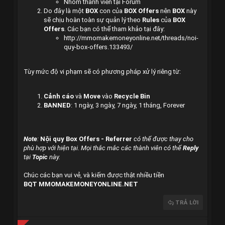
Nhóm thành viên tại Forum
Do đây là một
BOX
con của
BOX Offers
nên
BOX
này
sẽ chịu hoàn toàn sự quản lý theo
Rules
của
BOX
Offers
. Các bạn có thể tham khảo tại đây:
http://
mmomakemoneyonline.net
/threads/noi-
quy-box-offers.133493/
Tùy mức độ vi phạm sẽ có phương pháp xử lý riêng từ:
Cảnh cáo
và
Move
vào
Recycle Bin
BANNED
: 1 ngày, 3 ngày, 7 ngày, 1 tháng, Forever
Note
:
Nội quy Box
Offers
- Referrer
có thể được thay cho
phù hợp với hiện tại. Mọi thắc mắc các thành viên có thể
Reply
tại
Topic
này.
Chúc các bạn vui vẻ, và kiếm được thật nhiều tiền
BQT
MMOMAKEMONEYONLINE.NET
TRẢ LỜI