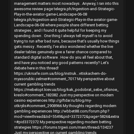
management matters most nowadays . Anyway, I ran into this
awesome review page
telegra.ph/Ingestion-and-Strategic-
Play-in-the-aviator-game-Landscape-06-08
telegra.ph/Ingestion-and-Strategic-Play-in-the-aviator-game-
Landscape-06-08 where people share different betting
strategies , and I found it quite helpful for keeping my
spending down . One thing I always tell myself is to avoid
trying to run after bad runs, because that’s usually how things
gets messy . Recently, I've also wondered whether the live
dealer tables genuinely give a fairer chance compared to
standard digital software . How do you all feel about that,
and have you noticed any good patterns recently? Let’s
debate here in this thread!
https://ukrsafe.com.ua/blog/instruk...vitiskachem-do-
myasorubki-zelmer#comment_7017
My perspective about
current gambling trends
https://mebelopt.kiev.ua/blog/kak_podobrat_sebe_ofisnoe_
kreslo#comment_182082
Just my perspective on modern
casino experiences
http://giftdar.ru/blog/my-
otkrylis#comment_2908966
My thoughts regarding modern
gambling experiences
http://wbbet88.com/forum.php?
mod=viewthread&tid=5549&pid=3372372&page=5826&extra
=#pid3372372
My perspective regarding modern betting
strategies
https://forums.trgwii.com/main/thread/134237
Just my perspective on current gambling trends