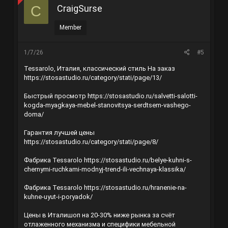
CraigSurse
C
Member
1/7/26
#5
Tessarolo, Италия, классический стиль На заказ
https://stosastudio.ru/category/stati/page/13/
Быстрый просмотр
https://stosastudio.ru/salvetti-salotti-
kogda-myagkaya-mebel-stanovitsya-serdtsem-vashego-
doma/
Гарантия лучшей цены
https://stosastudio.ru/category/stati/page/8/
Фабрика Tessarolo
https://stosastudio.ru/belye-kuhni-s-
chernymi-ruchkami-modnyj-trend-ili-vechnaya-klassika/
Фабрика Tessarolo
https://stosastudio.ru/hranenie-na-
kuhne-uyut-i-poryadok/
Цены в Италишоп на 20-30% ниже рынка за счёт
отлаженного механизма и специфики мебельной