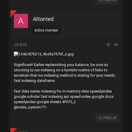
TRẢ LỜI
Altonted
A
Active member
23/4/26
#4
Significant! Earlier replenishing your balance, be sure as
shooting to run indexing on a humble routine of links to
ascertain that our indexing method is staring for your needs.
fast indexing dataframe
fast data series indexing for in-memory data
speedyindex
google scholar
fast indexing api
speed index google docs
speedyindex google sheets
4f975_2
@index_systum77=
TRẢ LỜI