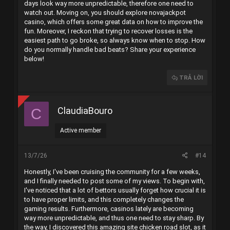
days look way more unpredictable, therefore one need to
watch out. Moving on, you should explore
novajackpot
casino
, which offers some great data on how to improve the
fun. Moreover, I reckon that trying to recover losses is the
easiest path to go broke, so always know when to stop. How
do you normally handle bad beats? Share your experience
below!
TRẢ LỜI
ClaudiaBouro
C
Active member
13/7/26
#14
Honestly, I've been cruising the community for a few weeks,
and I finally needed to post some of my views. To begin with,
I've noticed that a lot of bettors usually forget how crucial it is
to have proper limits, and this completely changes the
gaming results. Furthermore, casinos lately are becoming
way more unpredictable, and thus one need to stay sharp. By
the way, I discovered this amazing site
chicken road slot
, as it