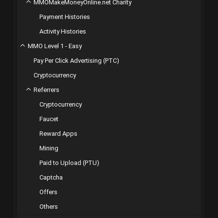
MMOMakeMoneyOnline.net Charity
Payment Histories
Activity Histories
MMO Level 1 - Easy
Pay Per Click Advertising (PTC)
Cryptocurrency
Referrers
Cryptocurrency
Faucet
Reward Apps
Mining
Paid to Upload (PTU)
Captcha
Offers
Others