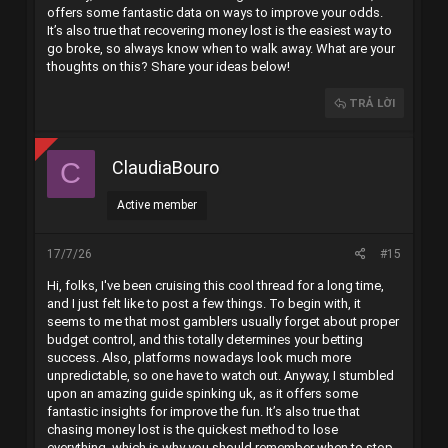
offers some fantastic data on ways to improve your odds.
It’s also true that recovering money lost is the easiest way to
go broke, so always know when to walk away. What are your
thoughts on this? Share your ideas below!
TRẢ LỜI
ClaudiaBouro
C
Active member
17/7/26
#15
Hi, folks, I've been cruising this cool thread for a long time,
and I just felt like to post a few things. To begin with, it
seems to me that most gamblers usually forget about proper
budget control, and this totally determines your betting
success. Also, platforms nowadays look much more
unpredictable, so one have to watch out. Anyway, I stumbled
upon an amazing guide
spinking uk
, as it offers some
fantastic insights for improve the fun. It’s also true that
chasing money lost is the quickest method to lose
everything, which is why you should remember when to stop.