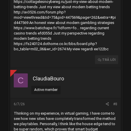
https://cottagelesnoybereg.ru/just-my-view-about-modern-
betting-trends
Just my view about modern betting trends
http://av3526.com/forum.php?
mod=viewthread&tid=75&pid=447569&page=262&extra=#pi
d447569
An honest view about modern gambling strategies
https://www.batichape.fr/?idform=fo... regarding current
casino trends efd055d
Just my perspective regarding
modern betting trends
https://fs240124.dothome.co.kr/bbs/board.php?
bo_table=m02_06&wr_id=2674
My view regardi ee122bc
TRẢ LỜI
ClaudiaBouro
C
Active member
6/7/26
#8
Thinking on my experience, in virtual gaming, I have come to
see how new sites have completely transformed the method
we play tables. Personally, I think like the house edge tend to
be super random, which proves that smart budget