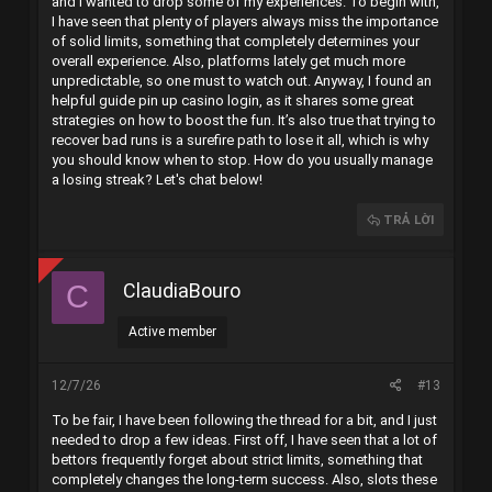
and I wanted to drop some of my experiences. To begin with,
I have seen that plenty of players always miss the importance
of solid limits, something that completely determines your
overall experience. Also, platforms lately get much more
unpredictable, so one must to watch out. Anyway, I found an
helpful guide
pin up casino login
, as it shares some great
strategies on how to boost the fun. It’s also true that trying to
recover bad runs is a surefire path to lose it all, which is why
you should know when to stop. How do you usually manage
a losing streak? Let's chat below!
TRẢ LỜI
ClaudiaBouro
C
Active member
12/7/26
#13
To be fair, I have been following the thread for a bit, and I just
needed to drop a few ideas. First off, I have seen that a lot of
bettors frequently forget about strict limits, something that
completely changes the long-term success. Also, slots these