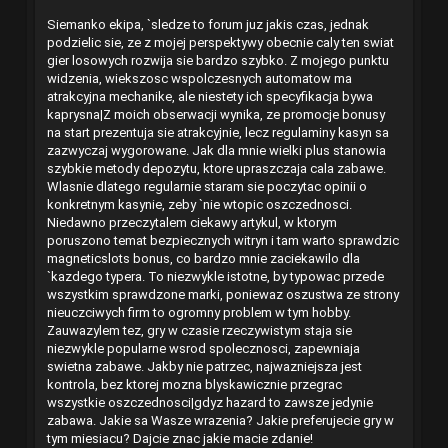
Siemanko ekipa, `sledze to forum juz jakis czas, jednak
podzielic sie, ze z mojej perspektywy obecnie caly ten swiat
gier losowych rozwija sie bardzo szybko. Z mojego punktu
widzenia, wiekszosc wspolczesnych automatow ma
atrakcyjna mechanike, ale niestety ich specyfikacja bywa
kaprysna|Z moich obserwacji wynika, ze promocje bonusy
na start prezentuja sie atrakcyjnie, lecz regulaminy kasyn sa
zazwyczaj wygorowane. Jak dla mnie wielki plus stanowia
szybkie metody depozytu, ktore upraszczaja cala zabawe.
Wlasnie dlatego regularnie staram sie poczytac opinii o
konkretnym kasynie, zeby `nie wtopic oszczednosci.
Niedawno przeczytalem ciekawy artykul, w ktorym
poruszono temat bezpiecznych witryn i tam warto sprawdzic
magneticslots bonus
, co bardzo mnie zaciekawilo dla
`kazdego typera. To niezwykle istotne, by typowac przede
wszystkim sprawdzone marki, poniewaz oszustwa ze strony
nieuczciwych firm to ogromny problem w tym hobby.
Zauwazylem tez, gry w czasie rzeczywistym staja sie
niezwykle popularne wsrod spolecznosci, zapewniaja
swietna zabawe. Jakby nie patrzec, najwazniejsza jest
kontrola, bez ktorej mozna blyskawicznie przegrac
wszystkie oszczednosci|gdyz hazard to zawsze jedynie
zabawa. Jakie sa Wasze wrazenia? Jakie preferujecie gry w
tym miesiacu? Dajcie znac jakie macie zdanie!