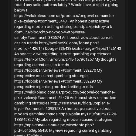
found any solid patterns lately ? Would love to start a going
below !
https://velokoleso.com.ua/products/begovel-comanche-
pixel-zelenyj/#comment_54431
An honest perspective
regarding modern betting strategies
https://pristroyka-k-
domu.ru/blog/chto-novogo-v-etoj-versii-
simply/#comment_385574
An honest view about current
casino trends
http://sexline998.com/forum.php?
mod...d=1426143&page=336438&extra=page=1#pid1426143
An honest view regarding current gambling experiences
https://tenkoff.3dn.ru/forum/2-15-157#61257
My thoughts
regarding current casino trends
https://lobbibar.ru/reviews/#comment_582270
My
perspective on current gambling strategies
https://lobbibar.ru/reviews/#comment_582293
My
perspective regarding modern betting trends
https://velokoleso.com.ua/products/begovel-comanche-
pixel-zelenyj/#comment_54426
An honest view on modern
gambling strategies
http://1sistema.ru/blog/uteplenie-
kryshi#comment_1095158
An honest perspective about
modern gambling trends
https://polin.my1.ru/forum/12-28-
188#45827
My take regarding modern casino strategies
https://практичные-окна.рф/viewtopic.php?
pid=56450#p56450
My view regarding current gambling
trends 53a06de