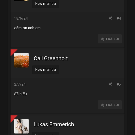
New member
18/6/24
#4
cảm ơn anh em
TRẢ LỜI
Cali Greenholt
New member
2/7/24
#5
đã hiểu
TRẢ LỜI
Lukas Emmerich