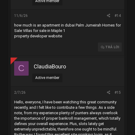
Active member
11/6/26
#14
how much is an apartment in dubai
Palm Jumeirah Homes for
Sale
Villas for sale in Maple 1
property developer website
TRẢ LỜI
ClaudiaBouro
C
Active member
2/7/26
#15
Hello, everyone, I have been watching this great community
recently, and I felt like to contribute a few things. As a side
note, from my experience plenty of punters always overlook
the importance of proper bankroll management, which totally
defines your overall experience. Plus, slots lately get
extremely unpredictable, therefore one ought to be mindful.
By the way, I found this excellent site
spinking login
, as it