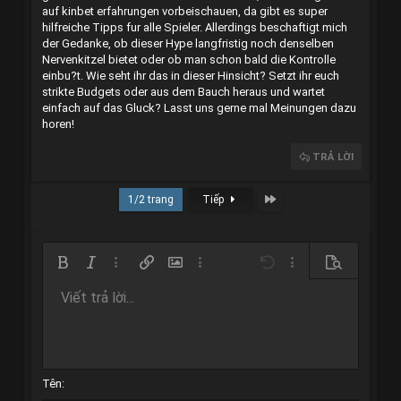
auf
kinbet erfahrungen
vorbeischauen, da gibt es super
hilfreiche Tipps fur alle Spieler. Allerdings beschaftigt mich
der Gedanke, ob dieser Hype langfristig noch denselben
Nervenkitzel bietet oder ob man schon bald die Kontrolle
einbu?t. Wie seht ihr das in dieser Hinsicht? Setzt ihr euch
strikte Budgets oder aus dem Bauch heraus und wartet
einfach auf das Gluck? Lasst uns gerne mal Meinungen dazu
horen!
TRẢ LỜI
Last
1/2 trang
Tiếp
Bold
In nghiêng
Thêm tùy chọn…
Chèn liên kết
Chèn hình ảnh
Thêm tùy chọn…
Undo
Thêm tùy chọn…
Xem trước
Viết trả lời...
Căn trái
9
Arial
Lưu nháp
Danh sách có thứ tự
Normal
Kích thước
Mặt cười
Redo
Trích dẫn
Toggle BB code
Màu chữ
Media
Xóa định dạng
Phông chữ
Insert table
Bản thảo
Danh sách
Insert horizontal line
Căn lề
Spoiler
Paragraph format
Mã
Gạch ngang
Gạch chân
Inline spoiler
10
Xóa bản thảo
Book Antiqua
Căn giữa
Danh sách không có thứ tự
Heading 1
Inline code
12
Courier New
Căn phải
Thụt lề
Heading 2
Georgia
15
Justify text
Tên
Tăng lề
Heading 3