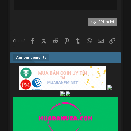
18
Tahoma
22
Times New Roman
26
Trebuchet MS
Gửi trả lời
Verdana
Facebook
X (Twitter)
Reddit
Pinterest
Tumblr
WhatsApp
Email
Link
Chia sẻ:
Announcements