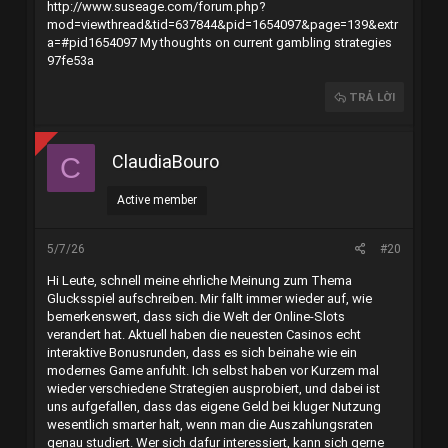
http://www.suseage.com/forum.php?
mod=viewthread&tid=637844&pid=1654097&page=139&extr
a=#pid1654097
My thoughts on current gambling strategies
97fe53a
TRẢ LỜI
ClaudiaBouro
C
Active member
5/7/26
#20
Hi Leute, schnell meine ehrliche Meinung zum Thema
Glucksspiel aufschreiben. Mir fallt immer wieder auf, wie
bemerkenswert, dass sich die Welt der Online-Slots
verandert hat. Aktuell haben die neuesten Casinos echt
interaktive Bonusrunden, dass es sich beinahe wie ein
modernes Game anfuhlt. Ich selbst haben vor Kurzem mal
wieder verschiedene Strategien ausprobiert, und dabei ist
uns aufgefallen, dass das eigene Geld bei kluger Nutzung
wesentlich smarter halt, wenn man die Auszahlungsraten
genau studiert. Wer sich dafur interessiert, kann sich gerne