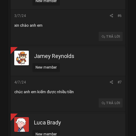
New member
3/7/24
#6
xin chào anh em
TRẢ LỜI
Jamey Reynolds
New member
4/7/24
#7
chúc anh em kiếm được nhiều tiền
TRẢ LỜI
Luca Brady
New member