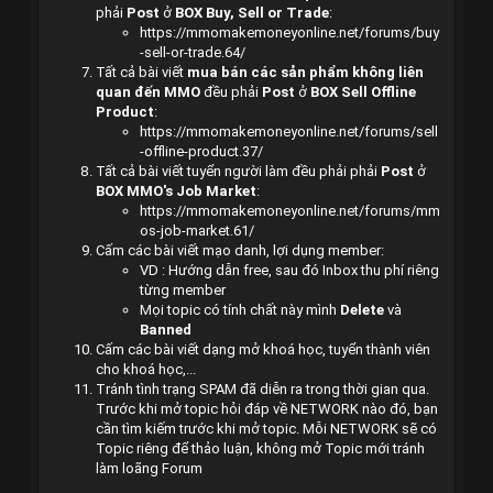
phải
Post
ở
BOX Buy, Sell or Trade
:
https://
mmomakemoneyonline.net
/forums/buy
-sell-or-trade.64/
Tất cả bài viết
mua bán các sản phẩm không liên
quan đến MMO
đều phải
Post
ở
BOX Sell Offline
Product
:
https://
mmomakemoneyonline.net
/forums/sell
-offline-product.37/
Tất cả bài viết tuyển người làm đều phải phải
Post
ở
BOX MMO's Job Market
:
https://
mmomakemoneyonline.net
/forums/mm
os-job-market.61/
Cấm các bài viết mạo danh, lợi dụng member:
VD : Hướng dẫn free, sau đó Inbox thu phí riêng
từng member
Mọi topic có tính chất này mình
Delete
và
Banned
Cấm các bài viết dạng mở khoá học, tuyển thành viên
cho khoá học,...
Tránh tình trạng SPAM đã diễn ra trong thời gian qua.
Trước khi mở topic hỏi đáp về NETWORK nào đó, bạn
cần tìm kiếm trước khi mở topic. Mỗi NETWORK sẽ có
Topic riêng để thảo luận, không mở Topic mới tránh
làm loãng Forum