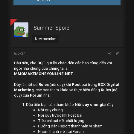
r
à
e
y
a
g
d
ử
s
i
t
Summer Sporer
a
r
New member
t
e
r
6/5/24
#1
Đầu tiên, cho
BQT
gửi lời chào đến các bạn cùng đến với
ngôi nhà chung của chúng ta là
MMOMAKEMONEYONLINE.NET
Đây là một số
Rules
(nội quy) khi
Post
bài trong
BOX Digital
Marketing
, các bạn tham khảo và thực hiện đúng
Rules
(nội
quy) của
Forum
nha:
Đầu tiên bạn cần tham khảo
Nội quy chung
tại đây:
Nội quy chung
Nội quy trước khi Post bài
Tiêu chí bài viết chất lượng
Hướng dẫn Report thành viên vi phạm
Nhóm thành viên tại Forum