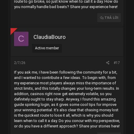
route to go broke, so just know when to call it a day. How do
you normally handle bad beats? Share your experience here!
TRẢ LỜI
ClaudiaBouro
C
Active member
2/7/26
#17
If you ask me, I have been following the community for a bit,
and I wanted to contribute a few ideas. To begin with, from
my experience most players always miss the importance of
strict limits, and this totally changes your long-term results. In
addition, casinos right now get extremely volatile, so you
definitely ought to stay sharp. Anyway, I found this amazing
guide
spinking login
, as it gives some cool tips for improve
your winning potential. It’s also clear that chasing money lost
is the quickest route to lose it all, which is why you should
learn when to call it a day. Do you concur with my perspective,
or do you have a different approach? Share your stories here!