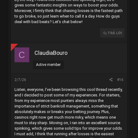
gives some fantastic insights on ways to boost your odds.
Moreover, I firmly think that chasing losses is the fastest path
to go broke, so just learn when to call it a day. How do guys
deal with bad beats? Let's chat below!
TRẢ LỜI
ClaudiaBouro
C
Active member
2/7/26
#16
Listen, everyone, I've been browsing this cool thread recently,
and I decided to post some of my experiences. For starters,
from my experience most punters always miss the
importance of strict bankroll management, something that
absolutely makes or breaks your betting journey. Plus,
casinos right now get much more risky, which means one
must to stay sharp. Moving on, I ran into an excellent source
spinking
, which gives some solid tips for improve your odds.
I must add, I think that running after losses is the easiest