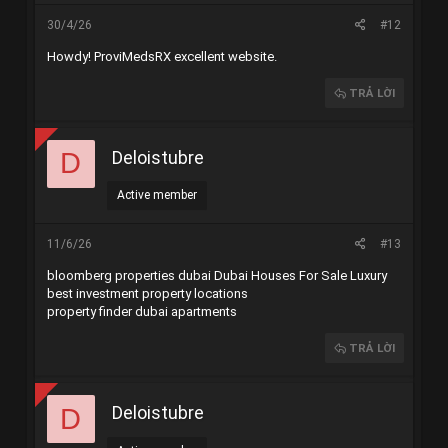
30/4/26
#12
Howdy!
ProviMedsRX
excellent website.
TRẢ LỜI
Deloistubre
D
Active member
11/6/26
#13
bloomberg properties dubai
Dubai Houses For Sale Luxury
best investment property locations
property finder dubai apartments
TRẢ LỜI
Deloistubre
D