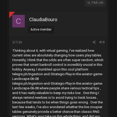
TRẢ LỜI
ClaudiaBouro
C
Active member
3/7/26
#18
Thinking about it, with virtual gaming, I’ve realized how
current sites are absolutely changing how users play tables.
Honestly, I think that the odds are often super random, which
proves that smart bankroll control is incredibly crucial in this
hobby. Anyway, I stumbled upon this cool platform
telegra.ph/Ingestion-and-Strategic-Play-in-the-aviator-game-
Landscape-06-08
telegra.ph/Ingestion-and-Strategic-Play-in-the-aviator-game-
Landscape-06-08 where people share various tactical tips ,
and it has really valuable to keep my risks low . One thing I
always remind newbies is to avoid trying to track losses ,
because that tends to be when things goes wrong . Over the
last few weeks, I've also wondered whether the live croupier
tables genuinely provide a better chance than classic RNG
versions. What’s your take on this whole thing, and did you