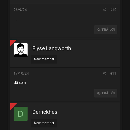
26/9/24
#10
....
TRẢ LỜI
Elyse Langworth
New member
17/10/24
#11
đã xem
TRẢ LỜI
Derrickhes
D
New member