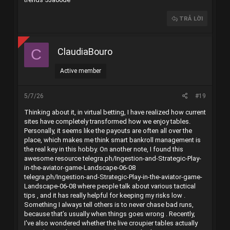
TRẢ LỜI
ClaudiaBouro
C
Active member
5/7/26
#19
Thinking about it, in virtual betting, I have realized how current
sites have completely transformed how we enjoy tables.
Personally, it seems like the payouts are often all over the
place, which makes me think smart bankroll management is
the real key in this hobby. On another note, I found this
awesome resource
telegra.ph/Ingestion-and-Strategic-Play-
in-the-aviator-game-Landscape-06-08
telegra.ph/Ingestion-and-Strategic-Play-in-the-aviator-game-
Landscape-06-08 where people talk about various tactical
tips , and it has really helpful for keeping my risks low .
Something I always tell others is to never chase bad runs,
because that’s usually when things goes wrong . Recently,
I've also wondered whether the live croupier tables actually