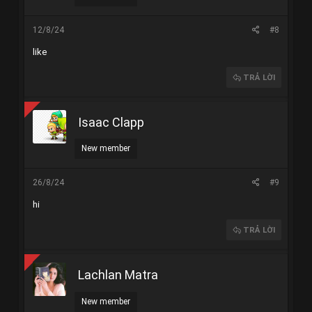
12/8/24
#8
like
TRẢ LỜI
Isaac Clapp
New member
26/8/24
#9
hi
TRẢ LỜI
Lachlan Matra
New member