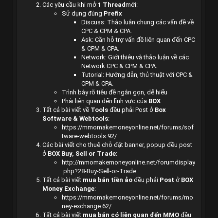
Các yêu cầu khi mở
1 Thread
mới:
Sử dụng đúng
Prefix
Discuss: Thảo luận chung các vấn đề về
CPC & CPM & CPA.
Ask: Cần hỗ trợ vấn đề liên quan đến CPC
& CPM & CPA.
Network: Giới thiệu và thảo luận về các
Network CPC & CPM & CPA.
Tutorial: Hướng dẫn, thủ thuật với CPC &
CPM & CPA.
Trình bày rõ tiêu đề ngắn gọn, dễ hiểu
Phải liên quan đến lĩnh vực của
BOX
Tất cả bài viết về
Tools
đều phải Post ở
Box
Software & Webtools
:
https://
mmomakemoneyonline.net
/forums/sof
tware-webtools.92/
Các bài viết cho thuê chỗ đặt banner, popup đều post
ở
BOX Buy, Sell or Trade
:
http://
mmomakemoneyonline.net
/forumdisplay
.php?28-Buy-Sell-or-Trade
Tất cả bài viết
mua bán tiền ảo
đều phải
Post
ở
BOX
Money Exchange
:
https://
mmomakemoneyonline.net
/forums/mo
ney-exchange.62/
Tất cả bài viết
mua bán có liên quan đến MMO
đều