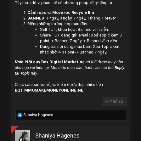
Tùy mức độ vi phạm sẽ có phương pháp xử lý riêng từ:
Cảnh cáo
và
Move
vào
Recycle Bin
BANNED
: 1 ngày, 3 ngày, 7 ngày, 1 tháng, Forever
Riêng những trường hợp sau đây :
Sell TUT, khoá học : Banned vĩnh viễn.
Share TUT dạng gửi email : Xoá Topic kèm 3
point -> Banned 7 ngày -> Banned vĩnh viễn.
Đăng bài nội dung mua bán : Xóa Topic kèm
nhắc nhở -> 3 Point -> Banned 7 ngày.
Note
:
Nội quy Box
Digital Marketing
có thể được thay cho
phù hợp với hiện tại. Mọi thắc mắc các thành viên có thể
Reply
tại
Topic
này.
Chúc các bạn vui vẻ, và kiếm được thật nhiều tiền
BQT
MMOMAKEMONEYONLINE.NET
TRẢ LỜI
C
Shaniya Hagenes
ả
m
x
Shaniya Hagenes
ú
c