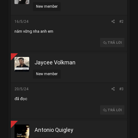
:
New member
16/5/24
#2
nắm vững nha anh em
TRẢ LỜI
Jaycee Volkman
New member
20/5/24
#3
đã đọc
TRẢ LỜI
Antonio Quigley