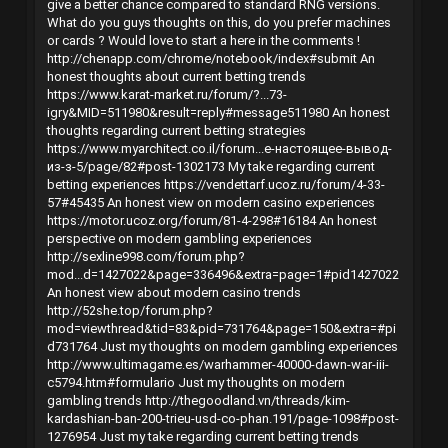
give a better chance compared to standard RNG versions.
What do you guys thoughts on this, do you prefer machines
or cards ? Would love to start a here in the comments !
http://chenapp.com/chrome/notebook/index#submit
An
honest thoughts about current betting trends
https://www.karat-market.ru/forum/?...73-
igry&MID=511980&result=reply#message511980
An honest
thoughts regarding current betting strategies
https://www.myarchitect.co.il/forum...е-настоящее-вывод-
из-з-5/page/82#post-1302173
My take regarding current
betting experiences
https://vendettarf.ucoz.ru/forum/4-33-
57#45435
An honest view on modern casino experiences
https://motor.ucoz.org/forum/81-4-298#16184
An honest
perspective on modern gambling experiences
http://sexline998.com/forum.php?
mod...d=1427022&page=336496&extra=page=1#pid1427022
An honest view about modern casino trends
http://52she.top/forum.php?
mod=viewthread&tid=83&pid=731764&page=150&extra=#pi
d731764
Just my thoughts on modern gambling experiences
http://www.ultimagame.es/warhammer-40000-dawn-war-iii-
c5794.htm#formulario
Just my thoughts on modern
gambling trends
http://thegoodland.vn/threads/kim-
kardashian-ban-200-trieu-usd-co-phan.191/page-1098#post-
1276954
Just my take regarding current betting trends